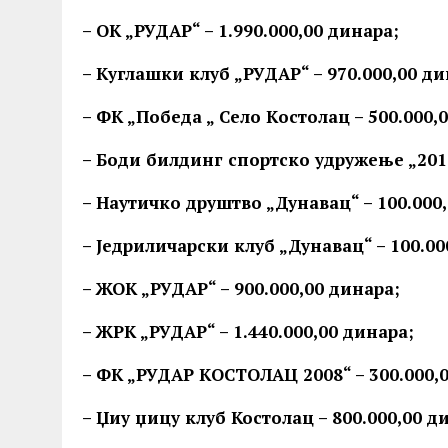
– ОK „РУДАР“ – 1.990.000,00 динара;
– Kуглашки клуб „РУДАР“ – 970.000,00 ди
– ФK „Победа „ Село Kостолац – 500.000,
– Боди билдинг спортско удружење „2016
– Наутичко друштво „Дунавац“ – 100.000
– Једриличарски клуб „Дунавац“ – 100.00
– ЖОK „РУДАР“ – 900.000,00 динара;
– ЖРK „РУДАР“ – 1.440.000,00 динара;
– ФK „РУДАР KОСТОЛАЦ 2008“ – 300.000,
– Џиу џицу клуб Костолац – 800.000,00 д