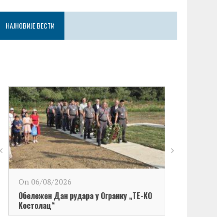
НАЈНОВИЈЕ ВЕСТИ
On 06/08/2026
Обележен Дан рудара у Огранку „ТЕ-KО
Kостолац“
On 06/08/2