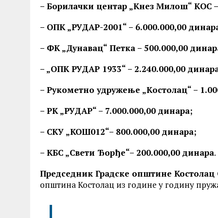
– Борилачки центар „Kнез Милош“ KОС – 
– ОПK „РУДАР-2001“ – 6.000.000,00 динар
– ФK „Дунавац“ Петка – 500.000,00 динар
– „ОПK РУДАР 1933“ – 2.240.000,00 динара
– Рукометно удружење „Kостолац“ – 1.00
– РK „РУДАР“ – 7.000.000,00 динара;
– СКУ „КОШ012“– 800.000,00 динара;
– КБС „Свети Ђорђе“– 200.000,00 динара
.
Председник Градске општине Костолац 
општина Костолац из године у годину пружа