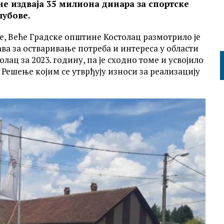
е издваја 35 милиона динара за спортске
лубове.
не, Веће Градске општине Костолац размотрило је
ва за остваривање потреба и интереса у области
ац за 2023. годину, па је сходно томе и усвојило
 Решење којим се утврђују износи за реализацију