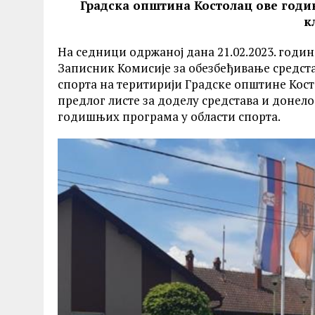
Градска општина Костолац ове годин
к
На седници одржаној дана 21.02.2023. годи
Записник Комисије за обезбеђивање средста
спорта на теритирији Градске општине Костол
предлог листе за доделу средстава и донело
годишњих програма у области спорта.