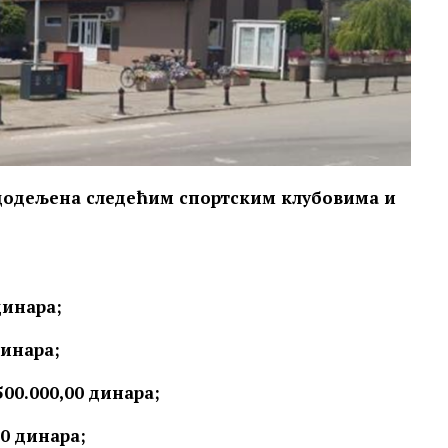
и додељена следећим спортским клубовима и
динара;
динара;
00.000,00 динара;
00 динара;