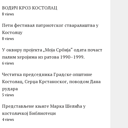
ВОДИЧ КРОЗ КОСТОЛАЦ
8 views
Пети фестивал патриотског стваралаштва у
Костолцу
8 views
У оквиру пројекта „Моја Србија“ одата почаст
палим херојима из ратова 1990–1999.
6 views
Честитка председника Градске општине
Костолац, Серџа Крстаноског, поводом Дана
рудара
5 views
Представљене књиге Марка Шелића у
костолачкој Библиотеци
4 views