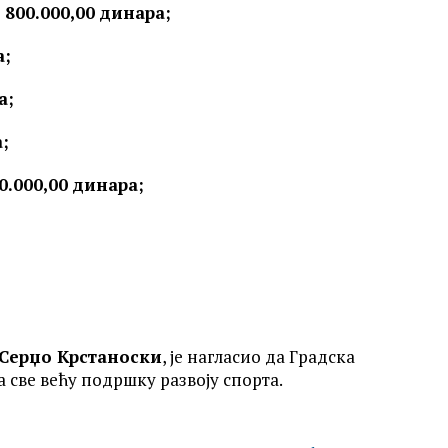
800.000,00 динара;
а;
а;
;
0.000,00 динара;
Серџо Крстаноски
, је нагласио да Градска
 све већу подршку развоју спорта.