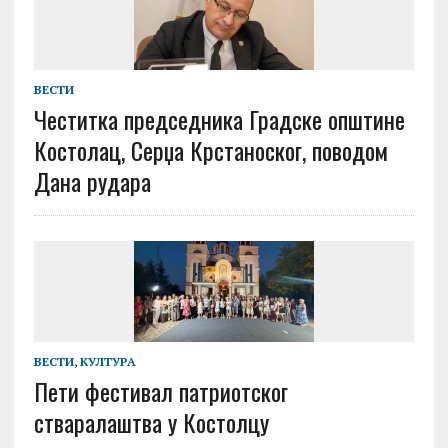
ВЕСТИ
Честитка председника Градске општине
Костолац, Серџа Крстаноског, поводом
Дана рудара
ВЕСТИ
,
КУЛТУРА
Пети фестивал патриотског
стваралаштва у Костолцу