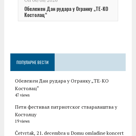
On 06/08/2026
Обележен Дан рудара у Огранку „ТЕ-KО
Kостолац“
On 0
Чест
Град
Церо
ПОПУЛАРНЕ ВЕСТИ
Обележен Дан рудара у Огранку „ТЕ-KО
Kостолац“
47 views
Пети фестивал патриотског стваралаштва у
Костолцу
19 views
Četvrtak, 21. decembra u Domu omladine koncert