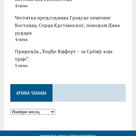
4 views
Честитка председника Градске општине
Костолац, Серџа Крстаноског, поводом Дана
рудара
4 views
Приредба „Ђорђе Вајферт – за Србију која
траје“
3 views
АРХИВА ЧЛАНАКА