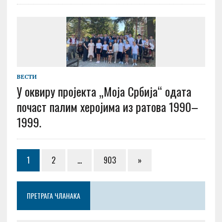
ВЕСТИ
У оквиру пројекта „Моја Србија“ одата
почаст палим херојима из ратова 1990–
1999.
1
2
…
903
»
ПРЕТРАГА ЧЛАНАКА