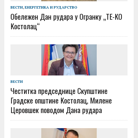
ВЕСТИ
,
ЕНЕРГЕТИКА И РУДАРСТВО
Обележен Дан рудара у Огранку „ТЕ-KО
Kостолац“
ВЕСТИ
Честитка председнице Скупштине
Градске општине Kостолац, Милене
Церовшек поводом Дана рудара