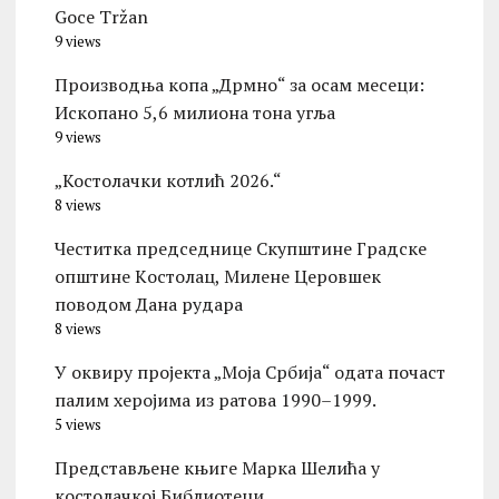
Goce Tržan
9 views
Производња копа „Дрмно“ за осам месеци:
Ископано 5,6 милиона тона угља
9 views
„Костолачки котлић 2026.“
8 views
Честитка председнице Скупштине Градске
општине Kостолац, Милене Церовшек
поводом Дана рудара
8 views
У оквиру пројекта „Моја Србија“ одата почаст
палим херојима из ратова 1990–1999.
5 views
Представљене књиге Марка Шелића у
костолачкој Библиотеци