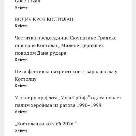
Goce Tržan
9 views
ВОДИЧ КРОЗ КОСТОЛАЦ
8 views
Честитка председнице Скупштине Градске
општине Kостолац, Милене Церовшек
поводом Дана рудара
8 views
Пети фестивал патриотског стваралаштва у
Костолцу
8 views
У оквиру пројекта „Моја Србија“ одата почаст
палим херојима из ратова 1990–1999.
6 views
„Костолачки котлић 2026.“
5 views