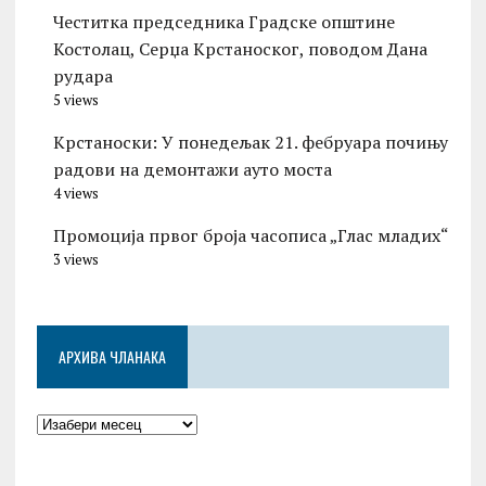
Честитка председника Градске општине
Костолац, Серџа Крстаноског, поводом Дана
рудара
5 views
Kрстаноски: У понедељак 21. фебруара почињу
радови на демонтажи ауто моста
4 views
Промоција првог броја часописа „Глас младих“
3 views
АРХИВА ЧЛАНАКА