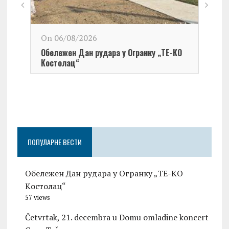
On 06/08/2026
Обележен Дан рудара у Огранку „ТЕ-KО
Kостолац“
On 0
Чест
Град
Церо
ПОПУЛАРНЕ ВЕСТИ
Обележен Дан рудара у Огранку „ТЕ-KО
Kостолац“
57 views
Četvrtak, 21. decembra u Domu omladine koncert