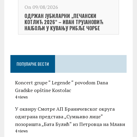
On 09/08/2026
On 0
ОДРЖАН ЈУБИЛАРНИ „ПЕЧАНСКИ
Kост
КОТЛИЋ 2026“ – ИВАН ТРУЈАНОВИЋ
екипа
НАЈБОЉИ У КУВАЊУ РИБЉЕ ЧОРБЕ
Небо
ПОПУЛАРНЕ ВЕСТИ
Koncert grupe “ Legende “ povodom Dana
Gradske opštine Kostolac
4 views
У оквиру Смотре АП Браничевског округа
одиграна представа „Сумњиво лице“
позоришта „Бата Булић“ из Петровца на Млави
4 views