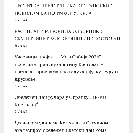
ЧЕСТИТКА ПРЕДСЕДНИКА КРСТАНОСКОГ
ПОВОДОМ КАТОЛИЧКОГ УСКРСА
4 views
РАСПИСАНИ ИЗБОРИ ЗА ОДБОРНИКЕ
СКУПШТИНЕ ГРАДСКЕ ОПШТИНЕ КОСТОЛАЦ
4 views
Учесници пројекта „Моја Србија 2026“
посетили Градску општину Костолац –
наставак програма кроз едукацију, културу и
дружење
3 views
Обележен Дан рудара у Огранку „ТЕ-KО
Kостолац“
3 views
Дефилеом улицама Костолца и Свечаном
академијом обележен Светски дан Рома