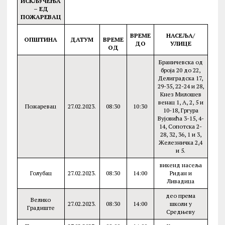
ИСKЉУЧЕЊА
– ЕД
ПОЖАРЕВАЦ
ВРЕМЕ
НАСЕЉА/
ОПШТИНА
ДАТУМ
ВРЕМЕ
ДО
УЛИЦЕ
ОД
Браничевска од
броја 20 до 22,
Делиградска 17,
29-35, 22-24 и 28,
Kнез Милошев
венац 1, А, 2, 5 и
Пожаревац
27.02.2023.
08:30
10:30
10-18, Гргура
Вујовића 3-15, 4-
14, Сопотска 2-
28, 32, 36, 1 и 3,
Железничка 2,4
и 5.
викенд насеља
Голубац
27.02.2023.
08:30
14:00
Ридан и
Ливадица
део према
Велико
27.02.2023.
08:30
14:00
школи у
Градиште
Средњеву