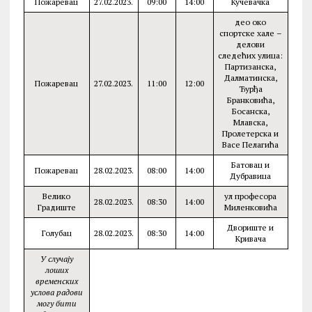
Пожаревац
27.02.2023.
09:00
14:00
Кучевачка
део око
спортске хале –
делови
следећих улица:
Партизанска,
Далматинска,
Пожаревац
27.02.2023.
11:00
12:00
Ђурђа
Бранковића,
Босанска,
Млавска,
Пролетерска и
Васе Пелагића
Батовац и
Пожаревац
28.02.2023.
08:00
14:00
Дубравица
Велико
ул професора
28.02.2023.
08:30
14:00
Градиште
Миленковића
Двориште и
Голубац
28.02.2023.
08:30
14:00
Kривача
У случају
лоших
временских
услова радови
могу бити