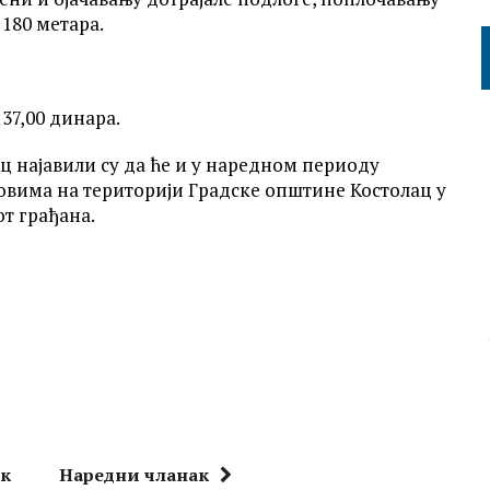
180 метара.
37,00 динара.
 најавили су да ће и у наредном периоду
вима на територији Градске општине Костолац у
т грађана.
ак
Наредни чланак