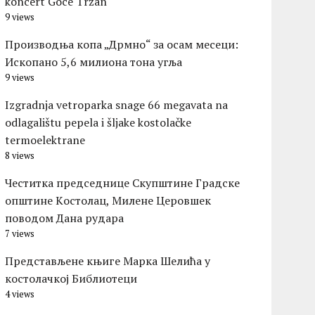
koncert Goce Tržan
9 views
Производња копа „Дрмно“ за осам месеци:
Ископано 5,6 милиона тона угља
9 views
Izgradnja vetroparka snage 66 megavata na
odlagalištu pepela i šljake kostolačke
termoelektrane
8 views
Честитка председнице Скупштине Градске
општине Kостолац, Милене Церовшек
поводом Дана рудара
7 views
Представљене књиге Марка Шелића у
костолачкој Библиотеци
4 views