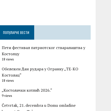
Честитка п
Градске оп
Церовшек п
ПОПУЛАРНЕ ВЕСТИ
Пети фестивал патриотског стваралаштва у
Костолцу
18 views
Обележен Дан рудара у Огранку „ТЕ-KО
Kостолац“
18 views
„Костолачки котлић 2026.“
9 views
Četvrtak, 21. decembra u Domu omladine