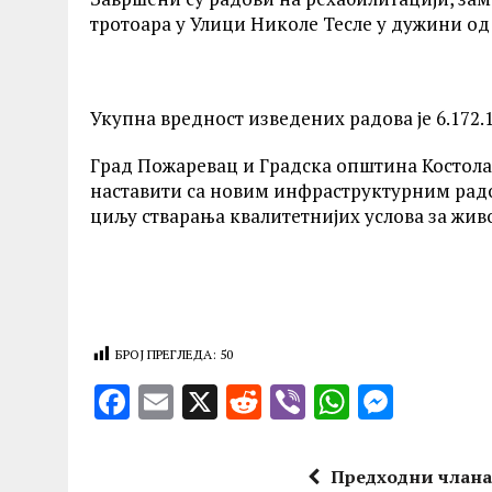
тротоара у Улици Николе Тесле у дужини од 
Укупна вредност изведених радова је 6.172.1
Град Пожаревац и Градска општина Костолац
наставити са новим инфраструктурним радо
циљу стварања квалитетнијих услова за живо
БРОЈ ПРЕГЛЕДА:
50
F
E
X
R
V
W
M
a
m
e
ib
h
es
ce
ai
d
er
at
se
Предходни члан