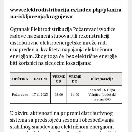
www.elektrodistribucija.rs/index.php/planira
na-iskljucenja/kragujevac
Ogranak Elektrodistribucija Požarevac izvodiće
radove na zameni stubova i/ili rekonstrukciji
distributivne elektroenergetske mreže radi
unapređenja kvaliteta napajanja električnom
energijom. Zbog toga će bez električne energije
biti korisnici na sledećim lokacijama:
VREME
VREME
OPŠTINA
DATUM
ulice/naselja
OD
DO
deo od TS Filipa
Požarevac
17.11.2023.
08:00
14:00
Višnjića (početak)
prema PPO
U okviru aktivnosti na pripremi distributivnog
sistema za predstojeću sezonu i obezbeđivanja
stabilnog snabdevanja električnom energijom,