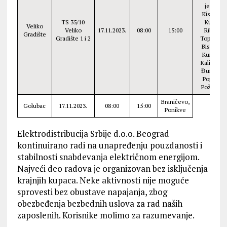
jezeru,
Kisiljevo,
TS 35/10
Kusiće,
Veliko
Veliko
17.11.2023.
08:00
15:00
Ribarac,
Gradište
Gradište 1 i 2
Topolovni
Biskuplje
Kumane,
Kalinovac
Đurakov
Popovac,
Požežen
Braničevo,
Golubac
17.11.2023.
08:00
15:00
Ponikve
Elektrodistribucija Srbije d.o.o. Beograd
kontinuirano radi na unapređenju pouzdanosti i
stabilnosti snabdevanja električnom energijom.
Najveći deo radova je organizovan bez isključenja
krajnjih kupaca. Neke aktivnosti nije moguće
sprovesti bez obustave napajanja, zbog
obezbeđenja bezbednih uslova za rad naših
zaposlenih. Korisnike molimo za razumevanje.