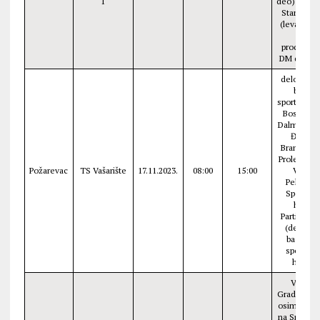
1
deo) i deo 
Stari Korz
(leva stra
od
prodavnic
DM do SD
delovi uli
bliže
sportskoj h
Bosanska
Dalmatinsk
Đurđa
Branković
Proleterska
Požarevac
TS Vašarište
17.11.2023.
08:00
15:00
Vase
Pelagića,
Sportska
hala,
Partizans
(deo oko
bazena i
sportske
hale)
Veliko
Gradište (s
osim nasel
na Srebrn