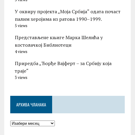
У оквиру пројекта „Моја Србија“ одата почаст
палим херојима из ратова 1990–1999.
5 views
Представљене књиге Марка Шелића у
костолачкој Библиотеци
4 views
Приредба „Ђорђе Вајферт – за Србију која
траје“
3 views
АРХИВА ЧЛАНАКА