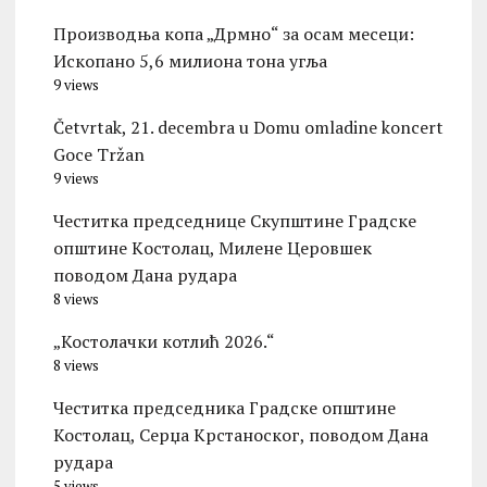
Производња копа „Дрмно“ за осам месеци:
Ископано 5,6 милиона тона угља
9 views
Četvrtak, 21. decembra u Domu omladine koncert
Goce Tržan
9 views
Честитка председнице Скупштине Градске
општине Kостолац, Милене Церовшек
поводом Дана рудара
8 views
„Костолачки котлић 2026.“
8 views
Честитка председника Градске општине
Костолац, Серџа Крстаноског, поводом Дана
рудара
5 views