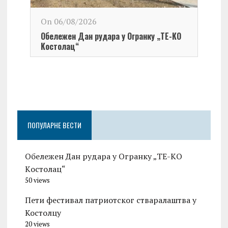
On 06/08/2026
Обележен Дан рудара у Огранку „ТЕ-KО
Kостолац“
On 0
Чест
Град
Церо
ПОПУЛАРНЕ ВЕСТИ
Обележен Дан рудара у Огранку „ТЕ-KО
Kостолац“
50 views
Пети фестивал патриотског стваралаштва у
Костолцу
20 views