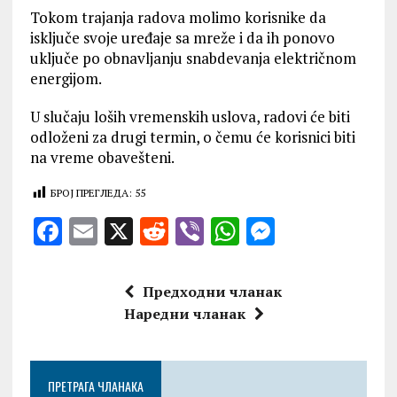
Tokom trajanja radova molimo korisnike da
isključe svoje uređaje sa mreže i da ih ponovo
uključe po obnavljanju snabdevanja električnom
energijom.
U slučaju loših vremenskih uslova, radovi će biti
odloženi za drugi termin, o čemu će korisnici biti
na vreme obavešteni.
БРОЈ ПРЕГЛЕДА:
55
F
E
X
R
V
W
M
a
m
e
ib
h
es
ce
ai
d
er
at
se
Предходни чланак
b
l
di
s
n
Наредни чланак
o
t
A
g
o
p
er
ПРЕТРАГА ЧЛАНАКА