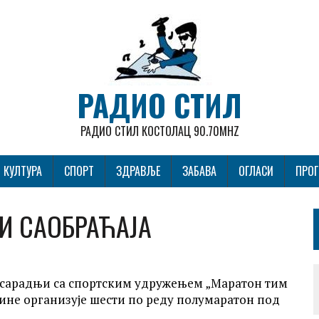
РАДИО СТИЛ
РАДИО СТИЛ КОСТОЛАЦ 90.70MHZ
КУЛТУРА
СПОРТ
ЗДРАВЉЕ
ЗАБАВА
ОГЛАСИ
ПРО
И САОБРАЋАЈА
 у сарадњи са спортским удружењем „Маратон тим
одине организује шести по реду полумаратон под