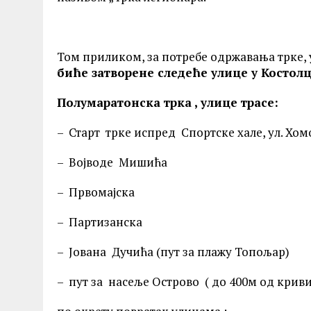
Том приликом, за потребе одржавања трке,
биће затворене следеће улице у Костол
Полумаратонска трка , улице трасе:
– Старт трке испред Спортске хале, ул. Хо
– Војводе Мишића
– Првомајска
– Партизанска
– Јована Дучића (пут за плажу Топољар)
– пут за насеље Острово ( до 400м од криви