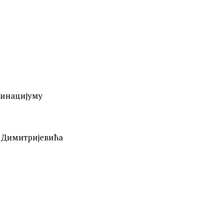
минацијуму
е Димитријевића