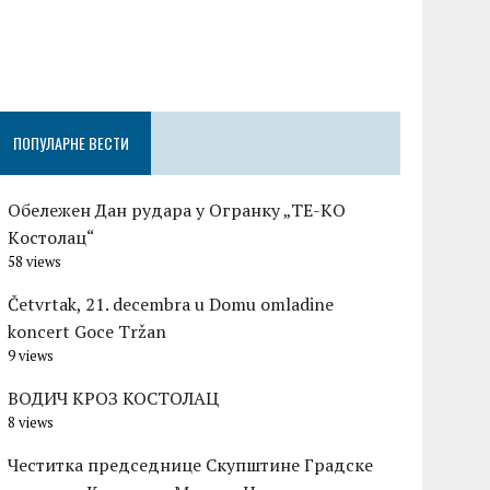
Честитка п
Градске оп
Церовшек п
ПОПУЛАРНЕ ВЕСТИ
Обележен Дан рудара у Огранку „ТЕ-KО
Kостолац“
58 views
Četvrtak, 21. decembra u Domu omladine
koncert Goce Tržan
9 views
ВОДИЧ КРОЗ КОСТОЛАЦ
8 views
Честитка председнице Скупштине Градске