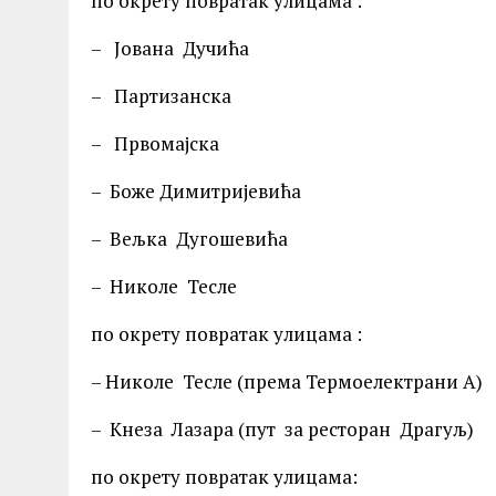
по окрету повратак улицама :
– Јована Дучића
– Партизанска
– Првомајска
– Боже Димитријевића
– Вељка Дугошевића
– Николе Тесле
по окрету повратак улицама :
– Николе Тесле (према Термоелектрани А)
– Кнеза Лазара (пут за ресторан Драгуљ)
по окрету повратак улицама: