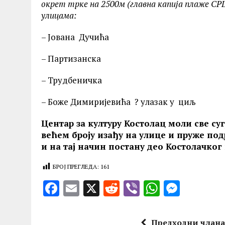
окрет трке на 2500м (главна капија плаже СР
улиц
ама:
– Јована Дучића
– Партизанска
– Трудбеничка
– Боже Димиријевића ? улазак у циљ
Центар за културу Костолац моли све су
већем броју изађу на улице и пруже п
и на тај начин постану део Костолачког
БРОЈ ПРЕГЛЕДА:
161
F
E
X
R
V
W
M
a
m
e
ib
h
es
ce
ai
d
er
at
se
Предходни члан