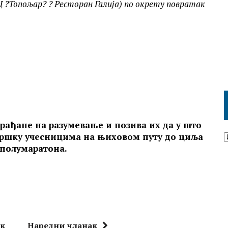
Ц ?Топољар? ? Ресторан Галија) по окрету повратак
грађане на разумевање и позива их да у што
одршку учесницима на њиховом путу до циља
 полумаратона.
ак
Наредни чланак