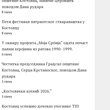
општине Kостолац, Милене Церовшек
поводом Дана рудара
8 views
Пети фестивал патриотског стваралаштва у
Костолцу
8 views
У оквиру пројекта „Моја Србија“ одата почаст
палим херојима из ратова 1990–1999.
6 views
Честитка председника Градске општине
Костолац, Серџа Крстаноског, поводом Дана
рудара
5 views
„Костолачки котлић 2026.“
5 views
Костолац успешно дочекао учеснике TID