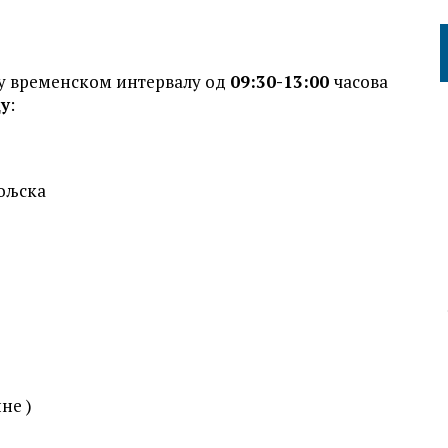
 у временском интервалу од
09:30-13:00
часова
цу
:
мољска
не )