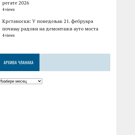
регате 2026
4 views
Kрстаноски: У понедељак 21. фебруара
почињу радови на демонтажи ауто моста
4 views
АРХИВА ЧЛАНАКА