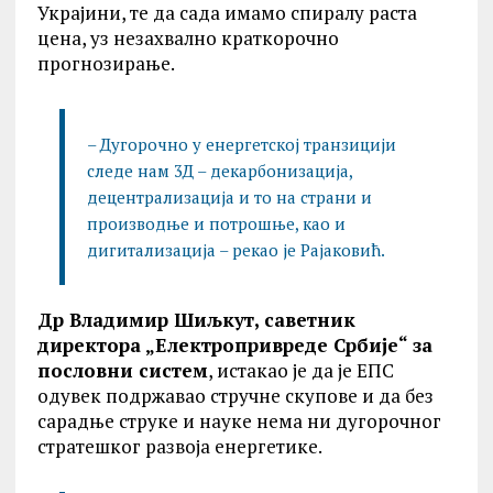
Украјини, те да сада имамо спиралу раста
цена, уз незахвално краткорочно
прогнозирање.
– Дугорочно у енергетској транзицији
следе нам 3Д – декарбонизација,
децентрализација и то на страни и
производње и потрошње, као и
дигитализација – рекао је Рајаковић.
Др Владимир Шиљкут, саветник
директора „Електропривреде Србије“
за
пословни систем
, истакао је да је ЕПС
одувек подржавао стручне скупове и да без
сарадње струке и науке нема ни дугорочног
стратешког развоја енергетике.