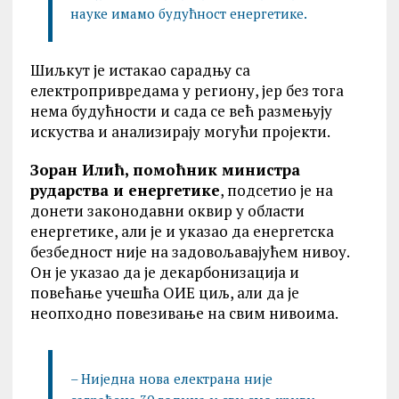
науке имамо будућност енергетике.
Шиљкут је истакао сарадњу са
електропривредама у региону, јер без тога
нема будућности и сада се већ размењују
искуства и анализирају могући пројекти.
Зоран Илић, помоћник министра
рударства и енергетике
, подсетио је на
донети законодавни оквир у области
енергетике, али је и указао да енергетска
безбедност није на задовољавајућем нивоу.
Он је указао да је декарбонизација и
повећање учешћа ОИЕ циљ, али да је
неопходно повезивање на свим нивоима.
– Ниједна нова електрана није