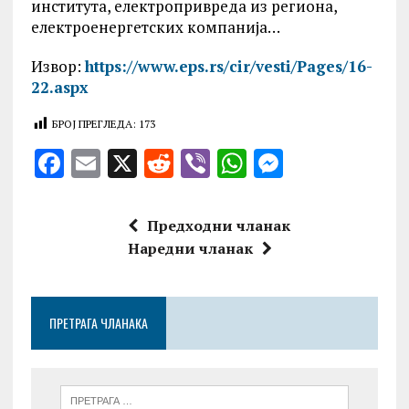
института, електропривреда из региона,
електроенергетских компанија…
Извор:
https://www.eps.rs/cir/vesti/Pages/16-
22.aspx
БРОЈ ПРЕГЛЕДА:
173
F
E
X
R
V
W
M
a
m
e
ib
h
es
ce
ai
d
er
at
se
Предходни чланак
b
l
di
s
n
Наредни чланак
o
t
A
g
o
p
er
ПРЕТРАГА ЧЛАНАКА
k
p