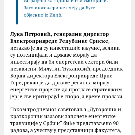
саграђена 30 година и сви смо криви.
Зато инжењери не смеју да ћуте –
објаснио је Илић.
Лука Петровић, генерални директор
Електропривреде Републике Српске
,
истакао је да су инвестиције кључне, велики
су потенцијали и државе морају да
инвестирају да би енергетски сектори били
независни. Милутин Ђукановић, председник
Борда директора Електропривреде Црне
Горе, рекао је да државе региона морају
енергетске пројекте да прогласе стратешким,
јер је све иритирајуће споро, а време пролази.
Током тродневног саветовања „Дугорочни и
краткорочни изазови започете енергетске
транзиције у Србији“ биће представљено 90
радова, а учествују представници факултета,