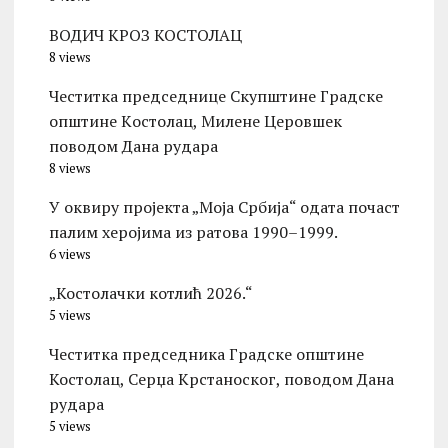
ВОДИЧ КРОЗ КОСТОЛАЦ
8 views
Честитка председнице Скупштине Градске
општине Kостолац, Милене Церовшек
поводом Дана рудара
8 views
У оквиру пројекта „Моја Србија“ одата почаст
палим херојима из ратова 1990–1999.
6 views
„Костолачки котлић 2026.“
5 views
Честитка председника Градске општине
Костолац, Серџа Крстаноског, поводом Дана
рудара
5 views