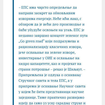
– ЕПС има чврсто опредељење да
направи заокрет ка обновљивим
изворима енергије. Неће ићи лако, с
обзиром да је већи део производње и
биће убудуће ослоњен на угаљ. ЕПС је
недавно завршио концепт зеленог пута
„Go green road“ који подразумева и
рационализацију класичних извора,
јаче ослањање на зелене изворе,
инвестирање у ОИЕ и ослањање на
хидро капацитете, као и пројекат на
страни потрошње – рекао је Шиљкут. –
Припремљена је одлука о оснивању
Стручног савета и тела ЕПС, а у
припреми је оснивање Научног савета
у којем ће бити представници научне
заједнице. Тиме практично развијамо
идеју да само уз уску сарадњу струке и