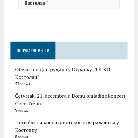
Kостолац“
On 0
Чест
Град
Церо
ПОПУЛАРНЕ ВЕСТИ
Обележен Дан рудара у Огранку „ТЕ-KО
Kостолац“
57 views
Četvrtak, 21. decembra u Domu omladine koncert
Goce Tržan
9 views
Пети фестивал патриотског стваралаштва у
Костолцу
8 views