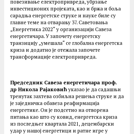
повезивање електропривреда, убрзање
инвестиционих пројеката, као и бржа и боља
сарадња енергетске струке и науке биле су
главне теме на отварању 37. Саветовања
„Енергетика 2022“ у организацији Савеза
енергетичара. У започету енергетску
транзицију „умешала“ се глобална енергетска
криза и додатно је отежала започете
трансформације електропривреда.
Председник Савеза енергетичара проф.
др Никола Рајаковић
указао је да садашњи
тренутак захтева озбиљна решења струке и да
је заједничка обавеза реафирмација
енергетике. Он је подсетио на отворена
питања као што су ковид, енергетска криза
из последњег квартала 2021, децембарски
удар у нашој енергетици и ратне игре у