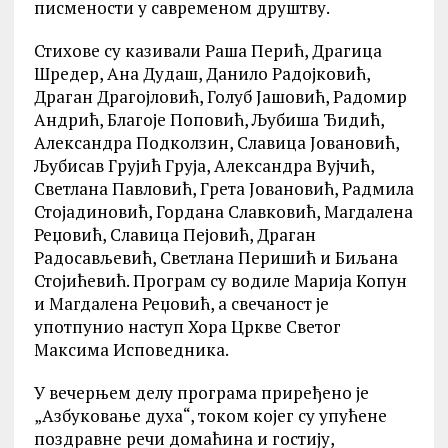
писмености у савременом друштву.
Стихове су казивали Раша Перић, Драгица
Шредер, Ана Дудаш, Данило Радојковић,
Драган Драгојловић, Голуб Јашовић, Радомир
Андрић, Благоје Поповић, Љубиша Ђидић,
Александра Подколзин, Славица Јовановић,
Љубисав Грујић Груја, Александра Вујчић,
Светлана Павловић, Грета Јовановић, Радмила
Стојадиновић, Гордана Славковић, Магдалена
Реџовић, Славица Пејовић, Драган
Радосављевић, Светлана Перишић и Биљана
Стојићевић. Програм су водиле Марија Копун
и Магдалена Реџовић, а свечаност је
употпунио наступ Хора Цркве Светог
Максима Исповедника.
У вечерњем делу програма приређено је
„Азбуковање духа“, током којег су упућене
поздравне речи домаћина и гостију,