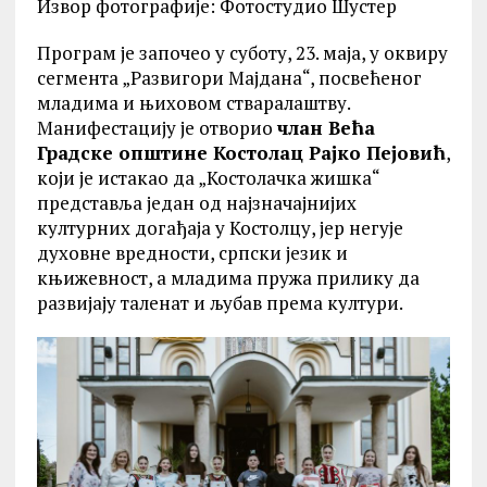
Извор фотографије: Фотостудио Шустер
Програм је започео у суботу, 23. маја, у оквиру
сегмента „Развигори Мајдана“, посвећеног
младима и њиховом стваралаштву.
Манифестацију је отворио
члан Већа
Градске општине Костолац Рајко Пејовић
,
који је истакао да „Костолачка жишка“
представља један од најзначајнијих
културних догађаја у Костолцу, јер негује
духовне вредности, српски језик и
књижевност, а младима пружа прилику да
развијају таленат и љубав према култури.