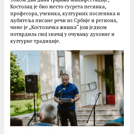
Костолац је био место сусрета песника,
професора, ученика, културних посленика и
љубитеља писане речи из Србије и региона,
чиме је „Костолачка жишка“ још једном
потврдила свој значај у очувању духовне и
културне традиције.