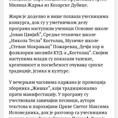
Милица Ждрња из Козарске Дубице.
Жири је доделио и више похвала учесницима
конкурса, док су у уметничком делу
програма наступили ученици Основне школе
„Јован Цвијић“, Средње техничке школе
„Никола Тесла“ Костолац, Музичке школе
„Стеван Мокрањац“ Пожаревац, Дечји хор и
фолклорни ансамбл КУД-а „Костолац“. Својим
наступима млади су показали таленат,
креативност и посвећеност очувању српске
традиције, језика и културе.
У вечерњим часовима одржана је промоција
зборника „Жишке“, који традиционално
прати манифестацију. У програму су
учествовали завичајни песници, аутори
текстова и парохијани Цркве Светог Максима
Исповедника, док је разговор са учесницима