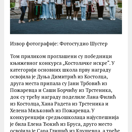
Извор фотографије: Фотостудио Шустер
Том приликом проглашени су победници
књижевног конкурса „Костолачке искре“. У
категорији основних школа прву награду
освојила је Дуња Димитрић из Костолца,
друга места припала су Јани Трбовић из
Пожаревца и Саши Борчићу из Трстеника,
док су трећу награду поделиле Лана Филић
из Костолца, Хана Радета из Трстеника и
Хелена Миљковић из Пожаревца. У
конкуренцији средњошколаца најуспешнија
је била Елена Ђокић из Бруса, друго место
освојила је Сара Глишић из Крушевца, а треће