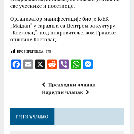
све учеснике и посетиоце.
Организатор манифестације био је КЉК
„Мајдан“ у сарадњи са Центром за културу
„Костолац“, под покровитељством Градске
општине Костолац.
БРОЈ ПРЕГЛЕДА:
378
F
E
X
R
V
W
M
a
m
e
ib
h
es
ce
ai
d
er
at
se
Предходни чланак
b
l
di
s
n
Наредни чланак
o
t
A
g
o
p
er
ПРЕТРАГА ЧЛАНАКА
k
p