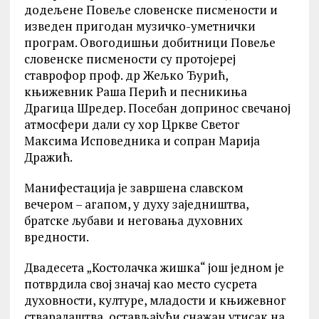
додељене Повеље словенске писмености и
изведен пригодан музичко-уметнички
програм. Овогодишњи добитници Повеље
словенске писмености су протојереј
ставрофор проф. др Жељко Ђурић,
књижевник Раша Перић и песникиња
Драгица Шредер. Посебан допринос свечаној
атмосфери дали су хор Цркве Светог
Максима Исповедника и сопран Марија
Дражић.
Манифестација је завршена славском
вечером – агапом, у духу заједништва,
братске љубави и неговања духовних
вредности.
Двадесета „Костолачка жишка“ још једном је
потврдила свој значај као место сусрета
духовности, културе, младости и књижевног
стваралаштва, остављајући снажан утисак на