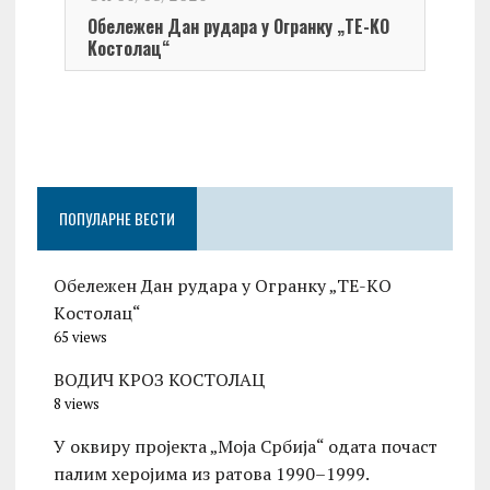
Обележен Дан рудара у Огранку „ТЕ-KО
Kостолац“
On 0
Чест
Град
Церо
ПОПУЛАРНЕ ВЕСТИ
Обележен Дан рудара у Огранку „ТЕ-KО
Kостолац“
65 views
ВОДИЧ КРОЗ КОСТОЛАЦ
8 views
У оквиру пројекта „Моја Србија“ одата почаст
палим херојима из ратова 1990–1999.