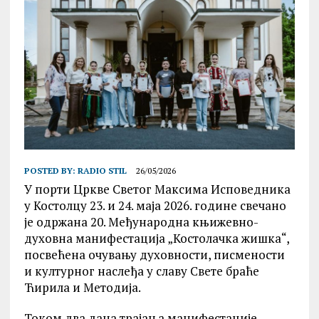
POSTED BY:
RADIO STIL
26/05/2026
У порти Цркве Светог Максима Исповедника
у Костолцу 23. и 24. маја 2026. године свечано
је одржана 20. Међународна књижевно-
духовна манифестација „Костолачка жишка“,
посвећена очувању духовности, писмености
и културног наслеђа у славу Свете браће
Ћирила и Методија.
Током два дана трајања манифестације,