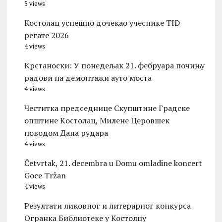
5 views
Костолац успешно дочекао учеснике TID
регате 2026
4 views
Kрстаноски: У понедељак 21. фебруара почињу
радови на демонтажи ауто моста
4 views
Честитка председнице Скупштине Градске
општине Kостолац, Милене Церовшек
поводом Дана рудара
4 views
Četvrtak, 21. decembra u Domu omladine koncert
Goce Tržan
4 views
Резултати ликовног и литерарног конкурса
Огранка Библиотеке у Костолцу