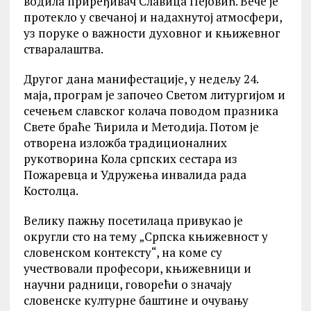
водила приређивач Славица Пејовић. Вече је
протекло у свечаној и надахнутој атмосфери,
уз поруке о важности духовног и књижевног
стваралаштва.
Другог дана манифестације, у недељу 24.
маја, програм је започео Светом литургијом и
сечењем славског колача поводом празника
Свете браће Ћирила и Методија. Потом је
отворена изложба традиционалних
рукотворина Кола српских сестара из
Пожаревца и Удружења инвалида рада
Костолца.
Велику пажњу посетилаца привукао је
округли сто на тему „Српска књижевност у
словенском контексту“, на коме су
учествовали професори, књижевници и
научни радници, говорећи о значају
словенске културне баштине и очувању