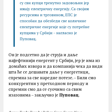
су сви купци тренутно задовољни јер
имају електричну енергију. Са својим
ресурсима и трговином, ЕПС је
способан да обезбеди све количине
електричне енергије које су потребне
купцима у Србији – нагласио је
Пуповац.
Он је подсетио да је струја и даље
најјефтинији енергент у Србији, јер је има из
домаћих извора и да компанија чека да види
шта ће се дешавати даље у енергетици,
спремна за све наредне потезе. – Били смо
конкурентни у претходном периоду и
спремни смо да се суочимо са свим
изазовима – закључио је
Пуповац
.