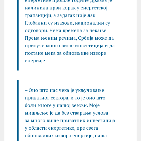
енергетике прошле године држава је
начинила први корак у енергетској
транзицији, а задатак није лак.
Глобални су изазови, национални су
одговори. Нема времена за чекање.
Према њеним речима, Србија може да
привуче много више инвестиција и да
постане мека за обновљиве изворе
енергије.
– Оно што нас чека је укључивање
приватног сектора, и то је оно што
боли многе у нашој земљи. Моје
мишљење је да без стварања услова
за много више приватних инвестиција
у области енергетике, пре свега
обновљивих извора енергије, наша