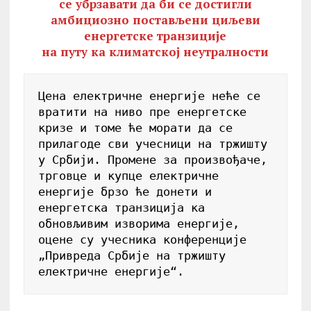
се убрзавати да би се достигли
амбициозно постављени циљеви
енергетске транзиције
на путу ка климатској неутралности
Цена електричне енергије неће се 
вратити на ниво пре енергетске 
кризе и томе ће морати да се 
прилагоде сви учесници на тржишту

у Србији. Промене за произвођаче, 
трговце и купце електричне 
енергије брзо ће донети и 
енергетска транзиција ка 
обновљивим изворима енергије, 
оцене су учесника конференције 
„Привреда Србије на тржишту 
електричне енергије“. 