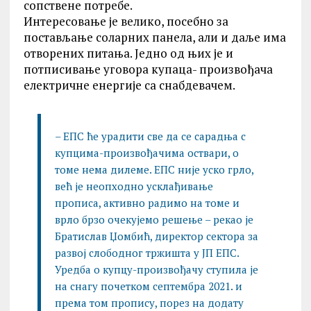
сопствене потребе.
Интересовање је велико, посебно за
постављање соларних панела, али и даље има
отворених питања. Једно од њих је и
потписивање уговора купаца- произвођача
електричне енергије са снабдевачем.
– ЕПС ће урадити све да се сарадњa с
купцима-произвођачима оствари, о
томе нема дилеме. ЕПС није уско грло,
већ је неопходно усклађивање
прописа, активно радимо на томе и
врло брзо очекујемо решење – рекао је
Братислав Џомбић, директор сектора за
развој слободног тржишта у ЈП ЕПС.
Уредба о купцу-произвођачу ступила је
на снагу почетком септембра 2021. и
према том пропису, порез на додату