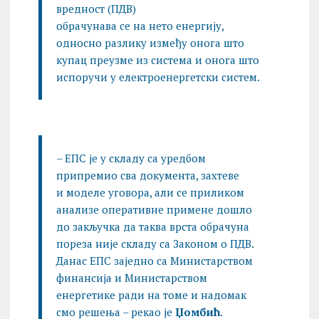
вредност (ПДВ)
обрачунава се на нето енергију,
односно разлику између онога што
купац преузме из система и онога што
испоручи у електроенергетски систем.
– ЕПС је у складу са уредбом
припремио сва документа, захтеве
и моделе уговора, али се приликом
анализе оперативне примене дошло
до закључка да таква врста обрачуна
пореза није складу са Законом о ПДВ.
Данас ЕПС заједно са Министарством
финансија и Министарством
енергетике ради на томе и надомак
смо решења – рекао је
Џомбић
.