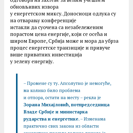
обновљивих извора
у енергетском миксу. Доносиоци одлука су
на отварању конференције
истакли да суочена са незабележеним
порастом цена енергије, који се осећа и
широм Европе, Србија може и мора да убрза
процес енергетске транзиције и привуче
више приватних инвестиција
у зелену енергију.
– Промене су ту. Апсолутно је немогуће,
ма колико било проблема
и отпора, остати на месту – рекла је
Зорана Михајловић, потпредседница
Владе Србије и министарка
рударства и енергетике
. – Изменама
практично свих закона из области