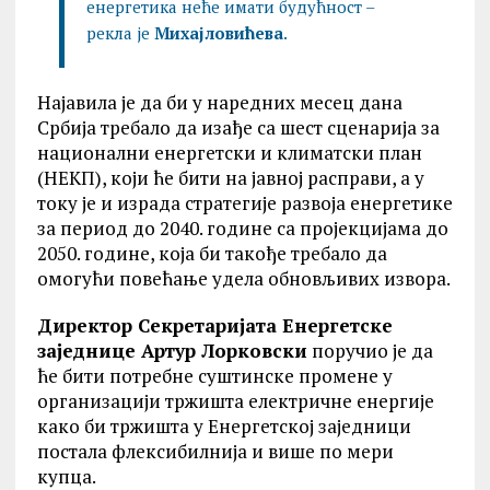
енергетика неће имати будућност –
рекла је
Михајловићева
.
Најавила је да би у наредних месец дана
Србија требало да изађе са шест сценарија за
национални енергетски и климатски план
(НЕКП), који ће бити на јавној расправи, а у
току је и израда стратегије развоја енергетике
за период до 2040. године са пројекцијама до
2050. године, која би такође требало да
омогући повећање удела обновљивих извора.
Директор Секретаријата Енергетске
заједнице Артур Лорковски
поручио је да
ће бити потребне суштинске промене у
организацији тржишта електричне енергије
како би тржишта у Енергетској заједници
постала флексибилнија и више по мери
купца.