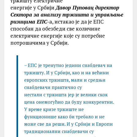
тржишту електричне
енергије у Србији
Давор Пуповац директор
Сектора за анализу тржишта и управљање
ризицима ЕПС-
а, истакао је да је ЕПС
способан да обезбеди све количине
електричне енергије које су потребне
потрошачима у Србији.
– ЕПС је тренутно једини снабдевач на
тржишту. И у Србији, као и на већини
европских тржишта, мали и средњи
снабдевачи практично су
нестали с тржишта јер је велики скок
цена онемогућио да буду конкурентни.
У време кризе тржиште не
функционише како би требало и не
може све да реши. И у Србији и Европи
традиционални снабдевачи су