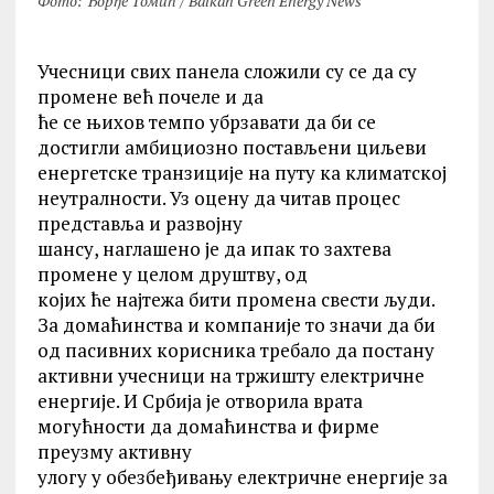
Фото: Ђорђе Томић / Balkan Green Energy News
Учесници свих панела сложили су се да су
промене већ почеле и да
ће се њихов темпо убрзавати да би се
достигли амбициозно постављени циљеви
енергетске транзиције на путу ка климатској
неутралности. Уз оцену да читав процес
представља и развојну
шансу, наглашено је да ипак то захтева
промене у целом друштву, од
којих ће најтежа бити промена свести људи.
За домаћинства и компаније то значи да би
од пасивних корисника требало да постану
активни учесници на тржишту електричне
енергије. И Србија је отворила врата
могућности да домаћинства и фирме
преузму активну
улогу у обезбеђивању електричне енергије за