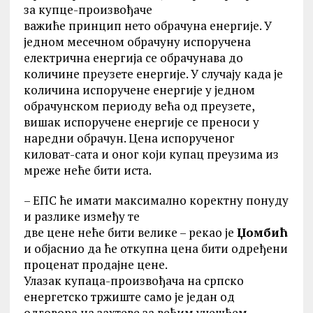
за купце-произвођаче
важиће принцип нето обрачуна енергије. У
једном месечном обрачуну испоручена
електрична енергија се обрачунава до
количине преузете енергије. У случају када је
количина испоручене енергије у једном
обрачунском периоду већа од преузете,
вишак испоручене енергије се преноси у
наредни обрачун. Цена испорученог
киловат-сата и оног који купац преузима из
мреже неће бити иста.
– ЕПС ће имати максимално коректну понуду
и разлике између те
две цене неће бити велике – рекао је
Џомбић
и објаснио да ће откупна цена бити одређени
проценат продајне цене.
Улазак купаца-произвођача на српско
енергетско тржиште само је један од
одговора на захтеве за већим учешћем