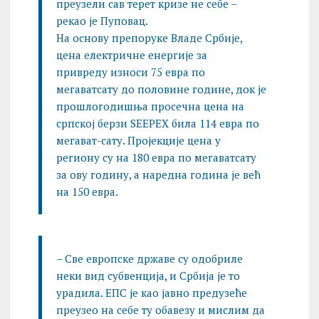
преузели сав терет кризе не себе –
рекао је Пуповац.
На основу препоруке Владе Србије,
ценa електричне енергије за
привреду износи 75 евра по
мегаватсату до половине године, док је
прошлогодишња просечна цена на
српској берзи SEEPEX била 114 евра по
мегават-сату. Пројекције цена у
региону су на 180 евра по мегаватсату
за ову годину, а наредна година је већ
на 150 евра.
– Све европске државе су одобриле
неки вид субвенција, и Србија је то
урадила. ЕПС је као јавно предузеће
преузео на себе ту обавезу и мислим да