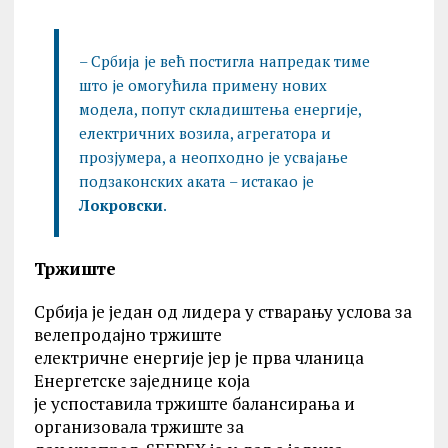
– Србија је већ постигла напредак тиме
што је омогућила примену нових
модела, попут складиштења енергије,
електричних возила, агрегатора и
прозјумера, а неопходно је усвајање
подзаконских аката – истакао је
Локровски
.
Тржиште
Србија је један од лидера у стварању услова за
велепродајно тржиште
електричне енергије јер је прва чланица
Енергетске заједнице која
је успоставила тржиште балансирања и
организовала тржиште за