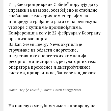
Из „Електропривреде Србије“ поручују да су
спремни за изазове, обезбеђено је стабилно
снабдевање електричном енергијом за
привреду и грађане и ради се на решењу за
уговоре с купцима-произвођачима.
Конференција коју је 22. фебруара у Београду
организовао портал
Balkan Green Energy News окупила је
стручњаке из области енергетике,
представнике енергетских компанија,
ресорног министарства, регулаторних тела,
оператора преносног и дистрибутивног
система, привреднике, банкаре и адвокате.
Фото: Ђорђе Томић / Balkan Green Energy News
На панелу о могућностима за привреду на