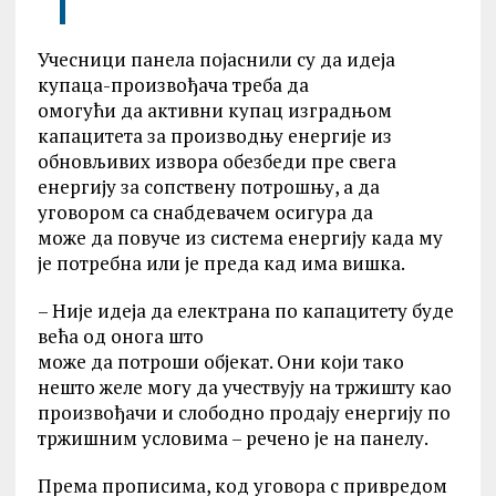
Учесници панела појаснили су да идеја
купаца-произвођача треба да
омогући да активни купац изградњом
капацитета за производњу енергије из
обновљивих извора обезбеди пре свега
енергију за сопствену потрошњу, а да
уговорoм са снабдевачем осигура да
може да повуче из система енергију када му
је потребна или је преда кад има вишка.
– Није идеја да електрана по капацитету буде
већа од онога што
може да потроши објекат. Они који тако
нешто желе могу да учествују на тржишту као
произвођачи и слободно продају енергију по
тржишним условима – речено је на панелу.
Према прописима, код уговора с привредом