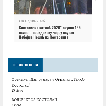
On 0
On 07/08/2026
Обел
Kостолачки котлић 2026“ окупио 155
Kост
екипа – победничку чорбу скувао
Небојша Нешић из Пожаревца
ПОПУЛАРНЕ ВЕСТИ
Обележен Дан рудара у Огранку „ТЕ-KО
Kостолац“
23 views
ВОДИЧ КРОЗ КОСТОЛАЦ
8 views