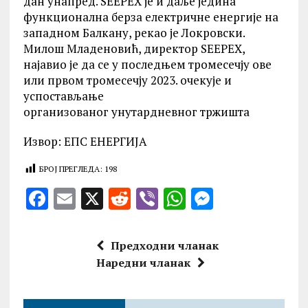
дан унапред. SEEPEX је и даље једина
функционална берза електричне енергије на
западном Балкану, рекао је Локровски.
Милош Младеновић, директор SEEPEX,
најавио је да се у последњем тромесечју ове
или првом тромесечју 2023. очекује и
успостављање
организованог унутардневног тржишта
Извор: ЕПС ЕНЕРГИЈА
БРОЈ ПРЕГЛЕДА:
198
F
E
X
R
V
W
M
a
m
e
ib
h
es
ce
ai
d
er
at
se
Предходни чланак
b
l
di
s
n
Наредни чланак
o
t
A
g