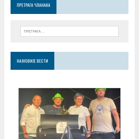
o
p
er
ПРЕТРАГА ЧЛАНАКА
k
p
НАЈНОВИЈЕ ВЕСТИ