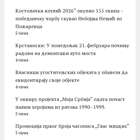
Kостолачки котлић 2026“ окупио 155 екипа –
победничку чорбу скувао Небојша Нешић из
Пожаревца
5 views
Kрстаноски: У понедељак 21. фебруара почињу
радови на демонтажи ауто моста
4 views
Власници угоститељских објеката у обавези да
евидентирају своје објекте
4 views
У оквиру пројекта „Моја Србија“ одата почаст
палим херојима из ратова 1990–1999.
3 views
Промоција првог броја часописа „Глас младих“
3 views