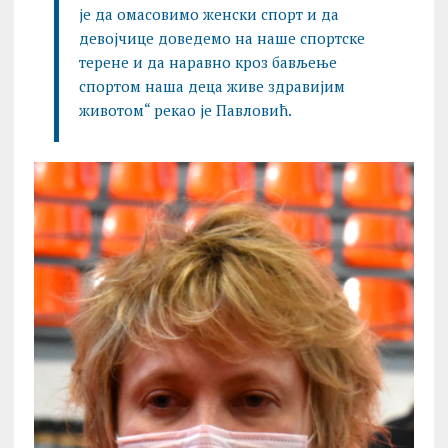
је да омасовимо женски спорт и да
девојчице доведемо на наше спортске
терене и да наравно кроз бављење
спортом наша деца живе здравијим
животом“ рекао је Павловић.