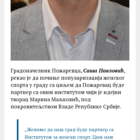
Градоначелник Пожаревца,
Саша Павловић
,
рекао је да почиње популаризација женског
спорта у граду са циљем да Пожаревац буде
партнер са овим институтом чији је идејни
творац Марина Маљковић, под
покровитељством Владе Републике Србије.
„Желимо да наш град буде партнер са
Институтом за женски спорт. Циљ нам