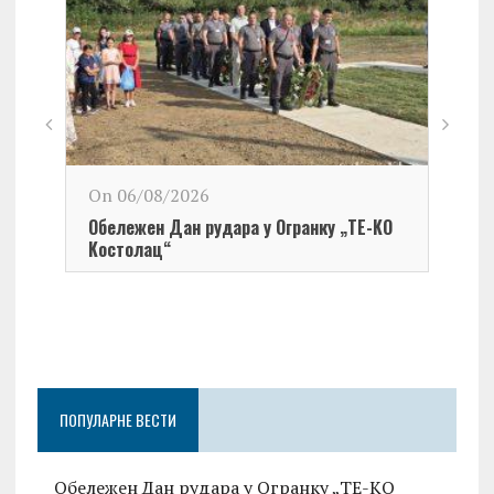
On 06/08/2026
Обележен Дан рудара у Огранку „ТЕ-KО
Kостолац“
On 0
Чест
Град
Церо
ПОПУЛАРНЕ ВЕСТИ
Обележен Дан рудара у Огранку „ТЕ-KО