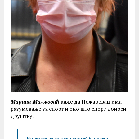
Марина Маљковић
каже да Пожаревац има
разумевање за спорт и оно што спорт доноси
друштву.
„Институт за женски спорт“ је нешто