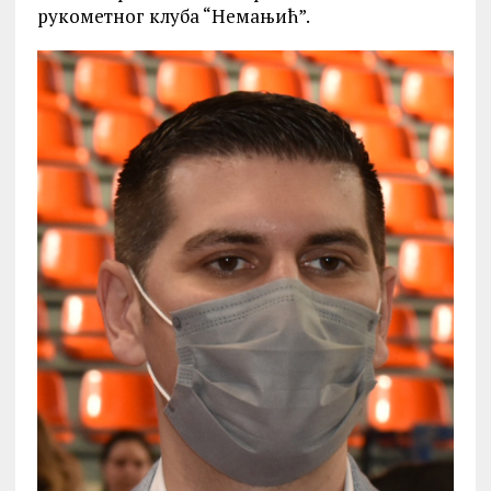
рукометног клуба “Немањић”.