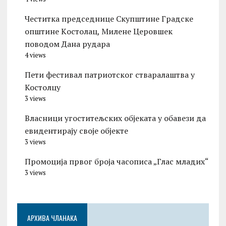
Честитка председнице Скупштине Градске
општине Kостолац, Милене Церовшек
поводом Дана рудара
4 views
Пети фестивал патриотског стваралаштва у
Костолцу
3 views
Власници угоститељских објеката у обавези да
евидентирају своје објекте
3 views
Промоција првог броја часописа „Глас младих“
3 views
АРХИВА ЧЛАНАКА