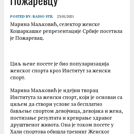
Пожаревцу
POSTED BY:
RADIO STIL
23/01/2021
Марина Маљковић, селектор женске
Кошаркашке репрезентације Србије посетила
је Пожаревац.
Циљ њене посете је био популаризација
женског спорта кроз Институт за женски
спорт.
Марина Маљковић је идејни творац
Института за женски спорт, који је основан са
циљем да створи услове за бесплатно
бављење спортом девојчица, девојака и жена,
постизање резултата и креирање здравог
друштвеног живота. Она је током посете у
Хали спортова обишла тренинг Женског