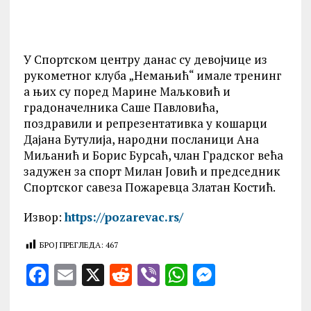
У Спортском центру данас су девојчице из
рукометног клуба „Немањић“ имале тренинг
а њих су поред Марине Маљковић и
градоначелника Саше Павловића,
поздравили и репрезентативка у кошарци
Дајана Бутулија, народни посланици Ана
Миљанић и Борис Бурсаћ, члан Градског већа
задужен за спорт Милан Јовић и председник
Спортског савеза Пожаревца Златан Костић.
Извор:
https://pozarevac.rs/
БРОЈ ПРЕГЛЕДА:
467
F
E
X
R
V
W
M
a
m
e
ib
h
es