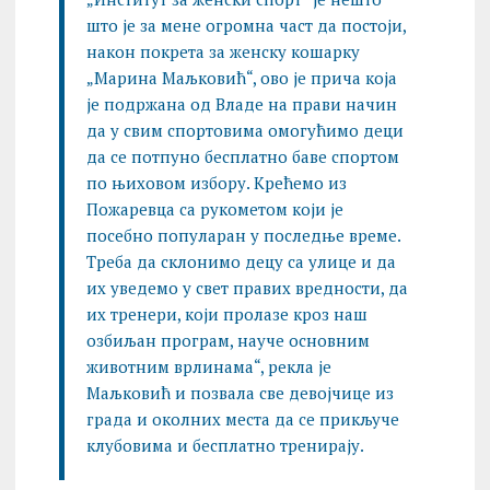
што је за мене огромна част да постоји,
након покрета за женску кошарку
„Марина Маљковић“, ово је прича која
је подржана од Владе на прави начин
да у свим спортовима омогућимо деци
да се потпуно бесплатно баве спортом
по њиховом избору. Крећемо из
Пожаревца са рукометом који је
посебно популаран у последње време.
Треба да склонимо децу са улице и да
их уведемо у свет правих вредности, да
их тренери, који пролазе кроз наш
озбиљан програм, науче основним
животним врлинама“, рекла је
Маљковић и позвала све девојчице из
града и околних места да се прикључе
клубовима и бесплатно тренирају.