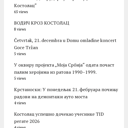
Kостолац“
65 views
ВОДИЧ КРОЗ КОСТОЛАЦ
8 views
Četvrtak, 21. decembra u Domu omladine koncert
Goce Tržan
5 views
У оквиру пројекта „Моја Србија“ одата почаст
палим херојима из ратова 1990–1999.
5 views
Kрстаноски: У понедељак 21. фебруара почињу
радови на демонтажи ауто моста
4 views
Костолац успешно дочекао учеснике TID
регате 2026
4 views