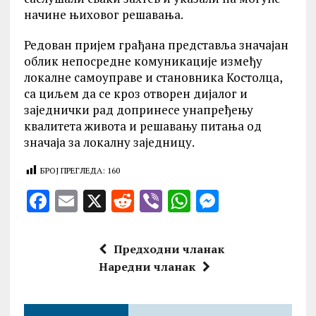
начине њиховог решавања.
Редован пријем грађана представља значајан
облик непосредне комуникације између
локалне самоуправе и становника Костолца,
са циљем да се кроз отворен дијалог и
заједнички рад допринесе унапређењу
квалитета живота и решавању питања од
значаја за локалну заједницу.
БРОЈ ПРЕГЛЕДА:
160
F
E
X
R
V
W
M
a
m
e
ib
h
es
ce
ai
d
er
at
se
Предходни чланак
b
l
di
s
n
Наредни чланак
o
t
A
g
o
p
er