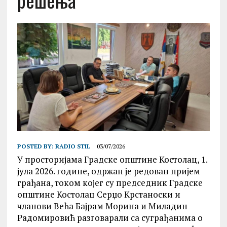
решења
POSTED BY:
RADIO STIL
03/07/2026
У просторијама Градске општине Костолац, 1.
јула 2026. године, одржан је редован пријем
грађана, током којег су председник Градске
општине Костолац Серџо Крстаноски и
чланови Већа Бајрам Морина и Миладин
Радомировић разговарали са суграђанима о