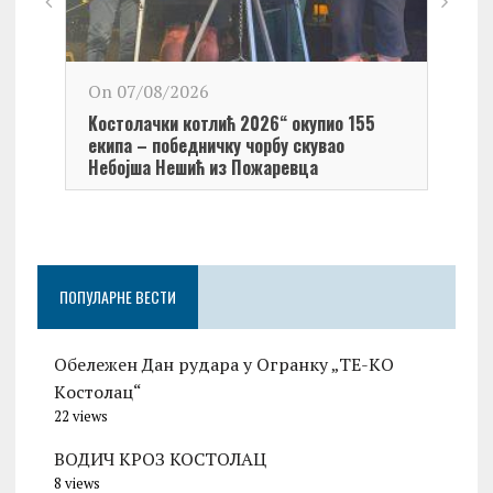
On 0
On 07/08/2026
Обел
Kостолачки котлић 2026“ окупио 155
Kост
екипа – победничку чорбу скувао
Небојша Нешић из Пожаревца
ПОПУЛАРНЕ ВЕСТИ
Обележен Дан рудара у Огранку „ТЕ-KО
Kостолац“
22 views
ВОДИЧ КРОЗ КОСТОЛАЦ
8 views