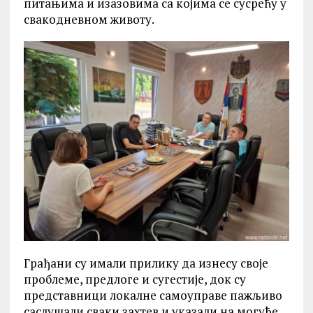
питањима и изазовима са којима се сусрећу у
свакодневном животу.
Грађани су имали прилику да изнесу своје
проблеме, предлоге и сугестије, док су
представници локалне самоуправе пажљиво
саслушали сваки захтев и указали на могуће