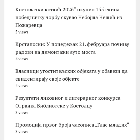
Kостолачки котлић 2026“ окупио 155 екипа –
победничку чорбу скувао Небојша Нешић из
Пожаревца
5 views
Kрстаноски: У понедељак 21. фебруара почињу
радови на демонтажи ауто моста
4 views
Власници угоститељских објеката у обавези да
евидентирају своје објекте
4 views
Резултати ликовног и литерарног конкурса
Огранка Библиотеке у Костолцу
3 views
Промоција првог броја часописа „Глас младих“
3 views