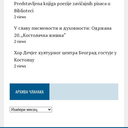
Predstavljena knjiga poezije zavičajnih pisaca u
Biblioteci
2 views
У славу писмености и духовности: Одржана
20. „Костолачка жишка“
2 views
Хор Дечјег културног центра Београд гостује у
Костолцу
2 views
АРХИВА ЧЛАНАКА