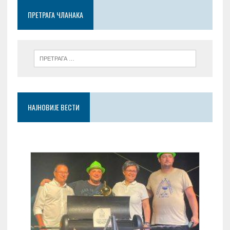
o
p
er
ПРЕТРАГА ЧЛАНАКА
k
p
НАЈНОВИЈЕ ВЕСТИ