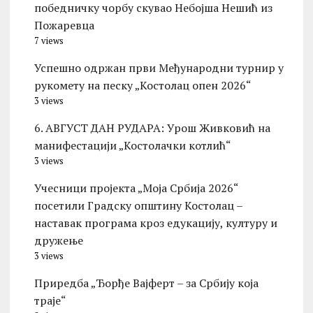
победничку чорбу скувао Небојша Нешић из
Пожаревца
7 views
Успешно одржан први Међународни турнир у
рукомету на песку „Костолац опен 2026“
3 views
6. АВГУСТ ДАН РУДАРА: Урош Живковић на
манифестацији „Костолачки котлић“
3 views
Учесници пројекта „Моја Србија 2026“
посетили Градску општину Костолац –
наставак програма кроз едукацију, културу и
дружење
3 views
Приредба „Ђорђе Вајферт – за Србију која
траје“