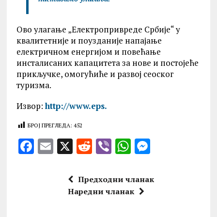
Ово улагање „Електропривреде Србије“ у
квалитетније и поузданије напајање
електричном енергијом и повећање
инсталисаних капацитета за нове и постојеће
прикључке, омогућиће и развој сеоског
туризма.
Извор:
http://www.eps.
БРОЈ ПРЕГЛЕДА:
452
F
E
X
R
V
W
M
a
m
e
ib
h
es
ce
ai
d
er
at
se
Предходни чланак
b
l
di
s
n
Наредни чланак
o
t
A
g