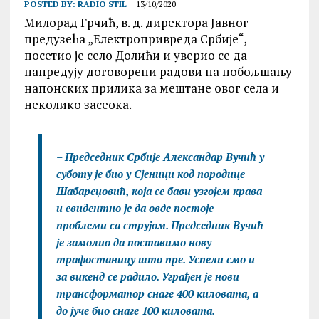
POSTED BY:
RADIO STIL
13/10/2020
Милорад Грчић, в. д. директора Јавног
предузећа „Електропривреда Србије“,
посетио је село Долићи и уверио се да
напредују договорени радови на побољшању
напонских прилика за мештане овог села и
неколико засеока.
– Председник Србије Александар Вучић у
суботу је био у Сјеници код породице
Шабареџовић, која се бави узгојем крава
и евидентно је да овде постоје
проблеми са струјом. Председник Вучић
је замолио да поставимо нову
трафостаницу што пре. Успели смо и
за викенд се радило. Уграђен је нови
трансформатор снаге 400 киловата, а
до јуче био снаге 100 киловата.