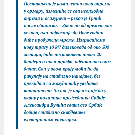
Постављена је комплетно нова опрема
у ормару, измениће се сва неопходна
опрема и осигурачи – рекао је Грчић
после обиласка. – Зависно од временских
услова, али најкасније до Нове године
биће продужена мрежа. Изградићемо
нову трасу 10 kV далековода од око 500
метара, биће постављено нових 20
бандера и нови трафо, идентичан овом
данас. Сви у овом крају моћи ће да
рачунају на стабилно напајање, без
прекида и са могућношћу увећања
капацитета. За нас је најважније да у
оквиру политике председника Србије
Александра Вучића сваки део Србије
добије стабилно снабдевање
електричном енергијом.