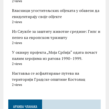
2 views
Власници угоститељских објеката у обавези да
евидентирају своје објекте
2 views
Из Службе за заштиту животне средине: Гипс и
пепео ка европском тржишту
2 views
У оквиру пројекта „Моја Србија“ одата почаст
палим херојима из ратова 1990–1999.
2 views
Наставља се асфалтирање путева на
територији Градске општине Костолац
2 views
АРХИВА ЧЛАНАКА