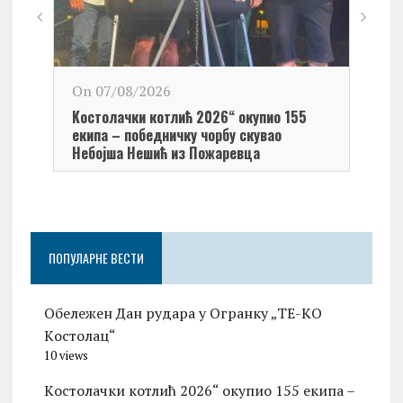
On 0
On 07/08/2026
Обел
Kостолачки котлић 2026“ окупио 155
Kост
екипа – победничку чорбу скувао
Небојша Нешић из Пожаревца
ПОПУЛАРНЕ ВЕСТИ
Обележен Дан рудара у Огранку „ТЕ-KО
Kостолац“
10 views
Kостолачки котлић 2026“ окупио 155 екипа –