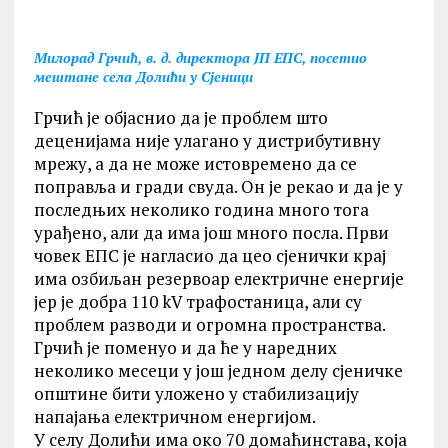
Милорад Грчић, в. д. директора ЈП ЕПС, посетио
мештане села Долићи у Сјеници
Грчић је објаснио да је проблем што
деценијама није улагано у дистрибутивну
мрежу, а да не може истовремено да се
поправља и гради свуда. Он је рекао и да је у
последњих неколико година много тога
урађено, али да има још много посла. Први
човек ЕПС је нагласио да цео сјенички крај
има озбиљан резервоар електричне енергије
јер је добра 110 kV трафостаница, али су
проблем разводи и огромна пространства.
Грчић је поменуо и да ће у наредних
неколико месеци у још једном делу сјеничке
општине бити уложено у стабилизацију
напајања електричном енергијом.
У селу Долићи има око 70 домаћинстава, која