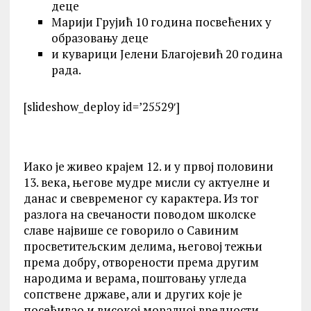
деце
Марији Грујић 10 година посвећених у
образовању деце
и куварици Јелени Благојевић 20 година
рада.
[slideshow_deploy id=’25529′]
Иако је живео крајем 12. и у првој половини
13. века, његове мудре мисли су актуелне и
данас и свевременог су карактера. Из тог
разлога на свечаности поводом школске
славе највише се говорило о Савиним
просветитељским делима, његовој тежњи
према добру, отворености према другим
народима и верама, поштовању угледа
сопствене државе, али и других које је
посећивао и високој моралној вредности