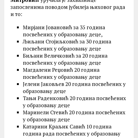
запосленима поводом јубилеја њиховог рада
и то:
Мирјани Јовановић за 35 година
посвећених у образовању деце,
Љиљани Стојиљковић за 30 година
посвећених у образовању деце
Биљани Величковић за 20 година
посвећених у образовању деце
Магдалени Реџовић 20 година
посвећених у образовању деце
Јелени Јаковљев 20 година посвећених у
образовању деце
Тањи Раденковић 20 година посвећених
у образовању деце
Маринели Стевић 20 година посвећених
у образовању деце
Катарини Краљик Савић 10 година
година рада посвећених у образовању