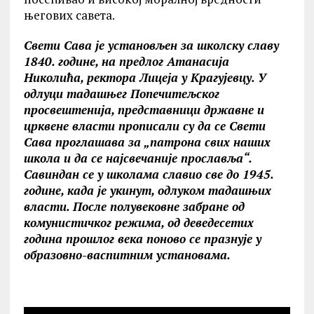
његових савета.
Свети Сава је установљен за школску славу
1840. године, на предлог Атанасија
Николића, ректора Лицеја у Крагујевцу. У
одлуци тадашњег Попечитељског
просвештенија, представници државне и
црквене власти прописали су да се Свети
Сава проглашава за „патрона свих наших
школа и да се најсвечаније прославља“.
Савиндан се у школама славио све до 1945.
године, када је укинут, одлуком тадашњих
власти. После полувековне забране од
комунистичког режима, од деведесетих
година прошлог века поново се празнује у
образовно-васпитним установама.