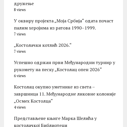
дружење
8 views
У оквиру пројекта „Моја Србија“ одата почаст
палим херојима из ратова 1990–1999.
7 views
„Костолачки котлић 2026.“
7 views
Успешно одржан први Међународни турнир у
рукомету на песку „Костолац опен 2026“
6 views
Костолац окупио уметнике из света –
завршница 11. Међународне ликовне колоније
„Осмех Костолца“
4 views
Представљене књиге Марка Шелића у
костолачкој Библиотеци