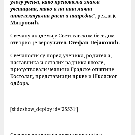
улогу учења, како преношења знања
ученицима, тако и на наш лични
интелектуални раст и напредак
”, рекла је
Митровић.
Свечану академију Светосавском беседом
отворио је вероучитељ
Стефан Пејаковић.
Свечаности су поред ученика, родитеља,
наставника и осталих радника школе,
присуствовали челници Градске општине
Костолац, представници цркве и Школског
одбора.
[slideshow_deploy id=’25531′]
Свечана академија организована је у