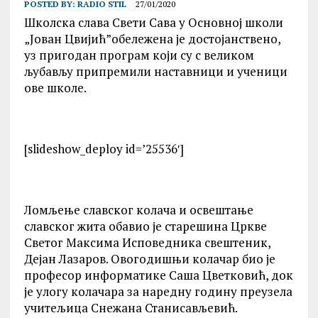
POSTED BY:
RADIO STIL
27/01/2020
Школска слава Свети Сава у Основној школи
„Јован Цвијић”обележена је достојанствено,
уз пригодан програм који су с великом
љубављу припремили наставници и ученици
ове школе.
[slideshow_deploy id=’25536′]
Ломљење славског колача и освештање
славског жита обавио је старешина Цркве
Светог Максима Исповедника свештеник,
Дејан Лазаров. Овогодишњи колачар био је
професор информатике Саша Цветковић, док
је улогу колачара за наредну годину преузела
учитељица Снежана Станисављевић.