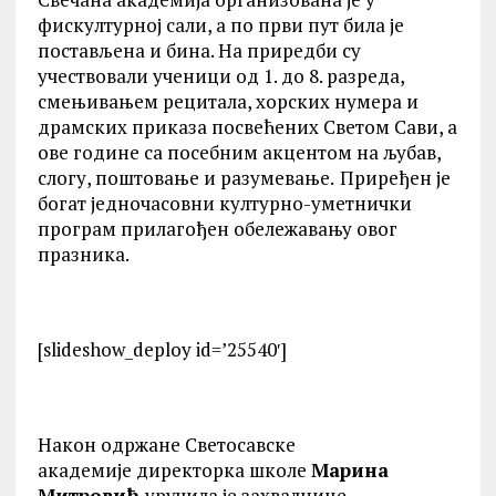
фискултурној сали, а по први пут била је
постављена и бина. На приредби су
учествовали ученици од 1. до 8. разреда,
смењивањем рецитала, хорских нумера и
драмских приказа посвећених Светом Сави, а
ове године са посебним акцентом на љубав,
слогу, поштовање и разумевање.
Приређен је
богат једночасовни културно-уметнички
програм прилагођен обележавању овог
празника.
[slideshow_deploy id=’25540′]
Након одржане Светосавске
академије директорка школе
Марина
Митровић
уручила је захвалнице