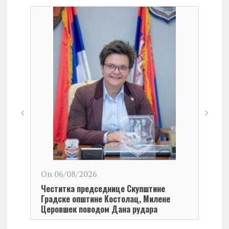
On 06/08/2026
On 0
Честитка председнице Скупштине
Чест
Градске општине Kостолац, Милене
Кост
Церовшек поводом Дана рудара
Дана