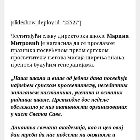
[slideshow_deploy id=’25527′]
Честитајући славу директорка школе
Марина
Митровић
је нагласила да се прославом
празника посвећеном првом српском
просветитељу његова мисија ширења знања
преноси будућим генерацијама.
„
Наша школа и више од једног дана посвећује
највећем српском просветитељу, несебичним
залагањем наставника, ученика и осталих
радника школе. Претходне две недеље
обележило је низ активности организованих
у част Светог Саве.
Данашња свечана академија, као и цео овај
дан треба да нас подсети на важност и