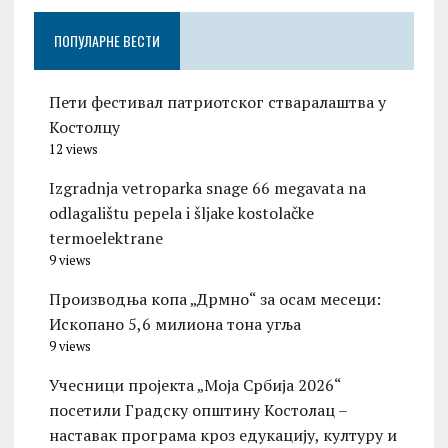
ПОПУЛАРНЕ ВЕСТИ
Пети фестивал патриотског стваралаштва у
Костолцу
12 views
Izgradnja vetroparka snage 66 megavata na
odlagalištu pepela i šljake kostolačke
termoelektrane
9 views
Производња копа „Дрмно“ за осам месеци:
Ископано 5,6 милиона тона угља
9 views
Учесници пројекта „Моја Србија 2026“
посетили Градску општину Костолац –
наставак програма кроз едукацију, културу и