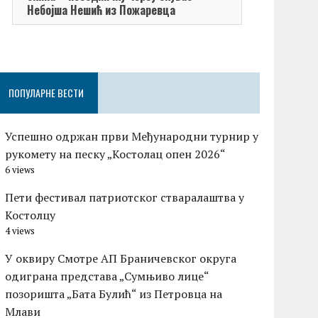
Небојша Нешић из Пожаревца
ПОПУЛАРНЕ ВЕСТИ
Успешно одржан први Међународни турнир у
рукомету на песку „Костолац опен 2026“
6 views
Пети фестивал патриотског стваралаштва у
Костолцу
4 views
У оквиру Смотре АП Браничевског округа
одиграна представа „Сумњиво лице“
позоришта „Бата Булић“ из Петровца на
Млави