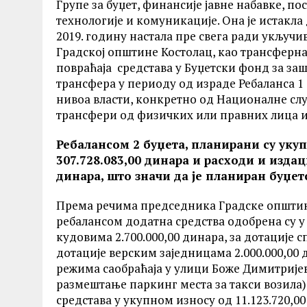
Групе за буџет, финансије јавне набавке, 
технологије и комуникације. Она је истакла 
2019. годину настала пре свега ради укључи
Градској општине Костолац, као трансферна 
повраћаја средстава у Буџетски фонд за за
трансфера у периоду од израде Ребаланса 1 
нивоа власти, конкретно од Националне сл
трансфери од физичких или правних лица и
Ребалансом 2 буџета, планирани су уку
307.728.083,00 динара и расходи и издац
динара, што значи да је планиран буџет
Према речима председника Градске општи
ребалансом додатна средства одобрена су у и
кудовима 2.700.000,00 динара, за дотације с
дотације верским заједницама 2.000.000,00 
режима саобраћаја у улици Боже Димитрије
размештање паркинг места за такси возила)
средстава у укупном износу од 11.123.720,00