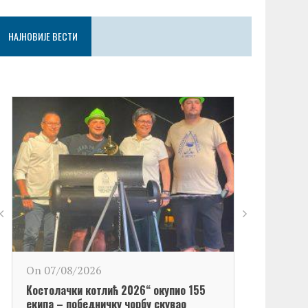
НАЈНОВИЈЕ ВЕСТИ
On 06/08/2
On 07/08/2026
Обележен Да
Kостолачки котлић 2026“ окупио 155
Kостолац“
екипа – победничку чорбу скувао