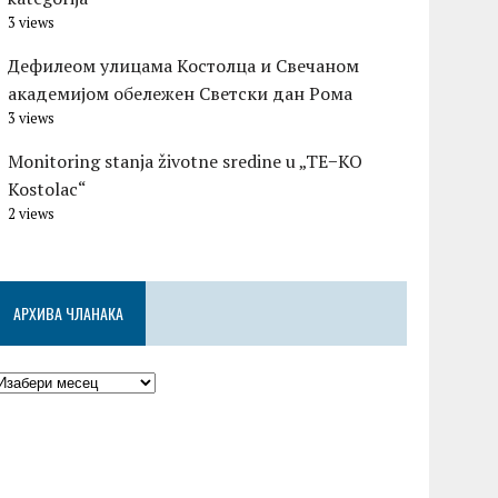
3 views
Дефилеом улицама Костолца и Свечаном
академијом обележен Светски дан Рома
3 views
Monitoring stanja životne sredine u „TE−KO
Kostolac“
2 views
АРХИВА ЧЛАНАКА