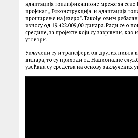
адаптација топлификационе мреже за село 
пројекат „ Реконструкција и адаптација то
проширење на језеро”. Такође овим ребалан
износу од 19.422.009,00 динара. Ради се о п
средине, за пројекте који су завршени, као и
уговори.
Укључени су и трансфери од других нивоа вла
динара, то су приходи од Националне служб
увећана су средства на основу закључених у