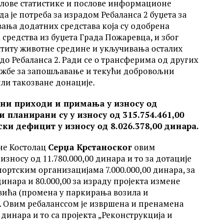
послове статистике и послове информационе
да је потреба за израдом Ребаланса 2 буџета за
вања додатних средстава која су одобрена
средства из буџета Града Пожаревца, и због
штиту животне средине и укључивања осталих
до Ребаланса 2. Ради се о трансферима од других
ужбе за запошљавање и текући добровољни
ли такозване донације.
пни приходи и примања у износу од
и планирани су у износу од 315.754.461,00
ски дефицит у износу од 8.026.378,00 динара.
не Костолац
Серџа Крстаноског
овим
зносу од 11.780.000,00 динара и то за дотације
портским организацијама 7.000.000,00 динара, за
динара и 80.000,00 за израду пројекта измене
вића (промена у паркирања возила и
. Овим ребаланссом је извршена и пренамена
 динара и то са пројекта „Реконструкција и