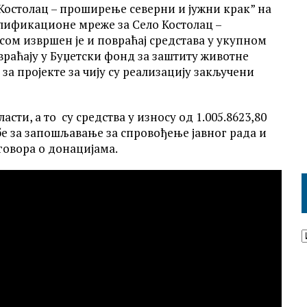
Костолац – проширење северни и јужни крак” на
плификационе мреже за Село Костолац –
сом извршен је и повраћај средстава у укупном
овраћају у Буџетски фонд за заштиту животне
 за пројекте за чију су реализацију закључени
сти, а то су средства у износу од 1.005.8623,80
е за запошљавање за спровођење јавног рада и
говора о донацијама.