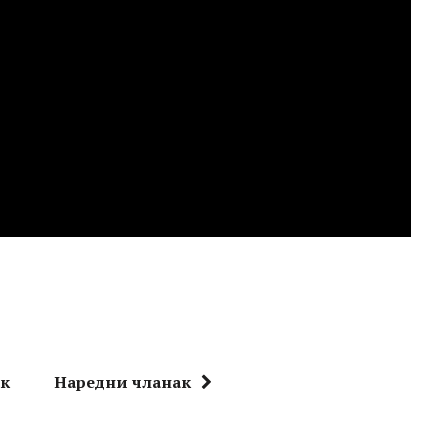
ак
Наредни чланак