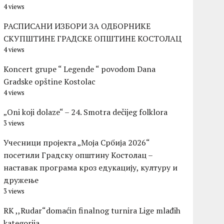
4 views
РАСПИСАНИ ИЗБОРИ ЗА ОДБОРНИКЕ
СКУПШТИНЕ ГРАДСКЕ ОПШТИНЕ КОСТОЛАЦ
4 views
Koncert grupe “ Legende “ povodom Dana
Gradske opštine Kostolac
4 views
„Oni koji dolaze“ – 24. Smotra dečijeg folklora
3 views
Учесници пројекта „Моја Србија 2026“
посетили Градску општину Костолац –
наставак програма кроз едукацију, културу и
дружење
3 views
RK ,,Rudar“domaćin finalnog turnira Lige mlađih
kategorija