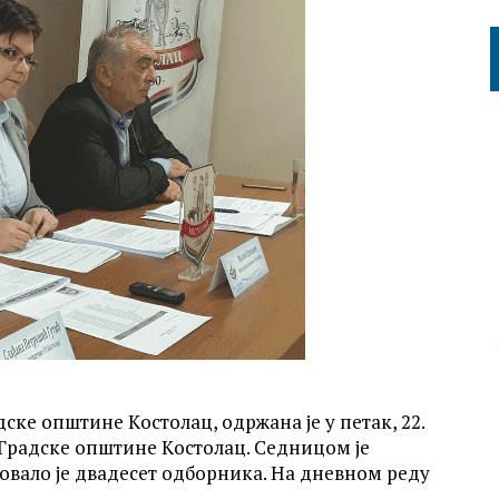
ке општине Kостолац, одржана је у петак, 22.
 Градске општине Kостолац. Седницом је
овало је двадесет одборника. На дневном реду