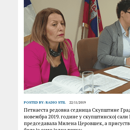
POSTED BY:
RADIO STIL
22/11/2019
Петнаеста редовна седница Скупштине Градс
новембра 2019. године у скупштинској сали
председавала Милена Церовшек, а присуств
била је само једна тачка: