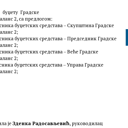
 буџету Градске
аланс 2, са предлогом:
сника буџетских средстава – Скупштина Градске
аланс 2;
сника буџетских средстава – Председник Градске
аланс 2;
сника буџетских средстава – Веће Градске
аланс 2;
сника буџетских средстава – Управа Градске
аланс 2;
ла је
Зденка Радосављевић
, руководилац