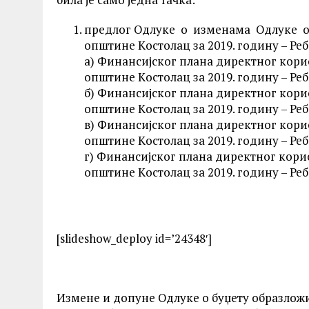
предлог Одлуке о изменама Одлуке о
општине Kостолац за 2019. годину – Реб
а) Финансијског плана директног кори
општине Kостолац за 2019. годину – Реб
б) Финансијског плана директног кори
општине Kостолац за 2019. годину – Реб
в) Финансијског плана директног кори
општине Kостолац за 2019. годину – Реб
г) Финансијског плана директног кори
општине Kостолац за 2019. годину – Реб
[slideshow_deploy id=’24348′]
Измене и допуне Одлуке о буџету образложи