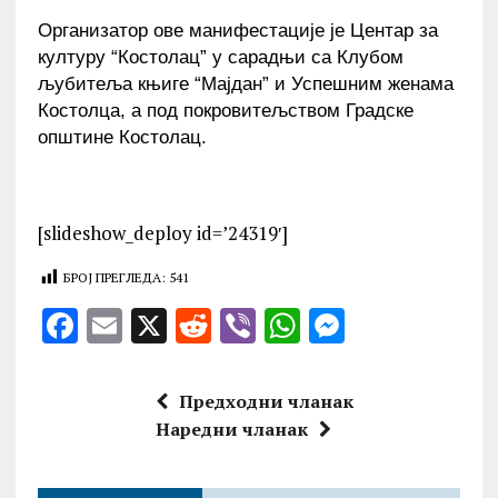
Организатор ове манифестације је Центар за
културу “Костолац” у сарадњи са Клубом
љубитеља књиге “Мајдан” и Успешним женама
Костолца, а под покровитељством Градске
општине Костолац.
[slideshow_deploy id=’24319′]
БРОЈ ПРЕГЛЕДА:
541
F
E
X
R
V
W
M
a
m
e
ib
h
es
ce
ai
d
er
at
se
Предходни чланак
b
l
di
s
n
Наредни чланак
o
t
A
g