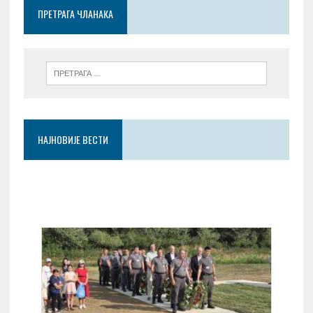
o
p
er
ПРЕТРАГА ЧЛАНАКА
k
p
НАЈНОВИЈЕ ВЕСТИ