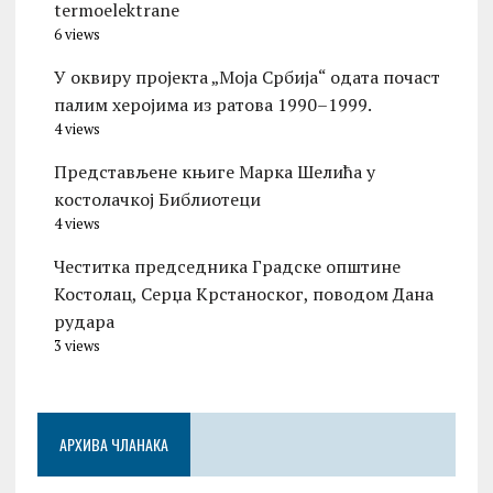
termoelektrane
6 views
У оквиру пројекта „Моја Србија“ одата почаст
палим херојима из ратова 1990–1999.
4 views
Представљене књиге Марка Шелића у
костолачкој Библиотеци
4 views
Честитка председника Градске општине
Костолац, Серџа Крстаноског, поводом Дана
рудара
3 views
АРХИВА ЧЛАНАКА