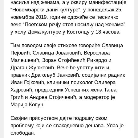
насиља над женама, а у оквиру манифестације
“Новембарски дани културе”, у понедељак 25.
новембра 2019. године одржаће се песничко
вече “Поетском речју стоп насиљу над женама”
у холу Дома културе у Костолцу у 18 часова.
Тим поводом своје стихове говориће Славица
Пејовић, Славица Јовановић, Верослава
Малешевић, Зоран Стојићевић Рикардо и
Драган Журжевић. Вече ће употпунити и
правник Драгољуб Јанковић, социјални радник
Иван Гојковић, клинички психолог Оливера
Хајровић, председник Успешних жена Тања
Гргић и Андреа Стојичевић, а модератор је
Марија Копун.
Својим присуством дајте подршку овом
проблему који се свакодневно дешава. Улаз је
слободан.