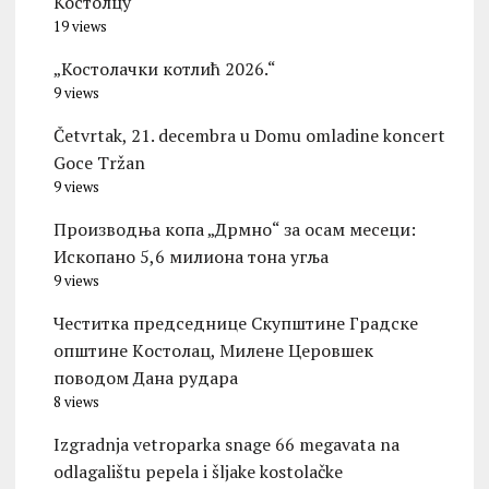
Костолцу
19 views
„Костолачки котлић 2026.“
9 views
Četvrtak, 21. decembra u Domu omladine koncert
Goce Tržan
9 views
Производња копа „Дрмно“ за осам месеци:
Ископано 5,6 милиона тона угља
9 views
Честитка председнице Скупштине Градске
општине Kостолац, Милене Церовшек
поводом Дана рудара
8 views
Izgradnja vetroparka snage 66 megavata na
odlagalištu pepela i šljake kostolačke