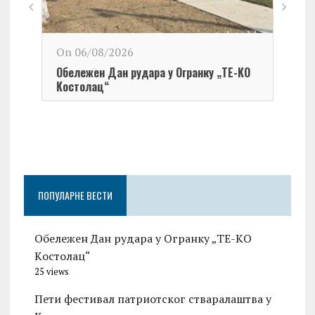
On 06/08/2026
Обележен Дан рудара у Огранку „ТЕ-KО
Kостолац“
On 0
Чест
Град
Церо
ПОПУЛАРНЕ ВЕСТИ
Обележен Дан рудара у Огранку „ТЕ-KО
Kостолац“
25 views
Пети фестивал патриотског стваралаштва у