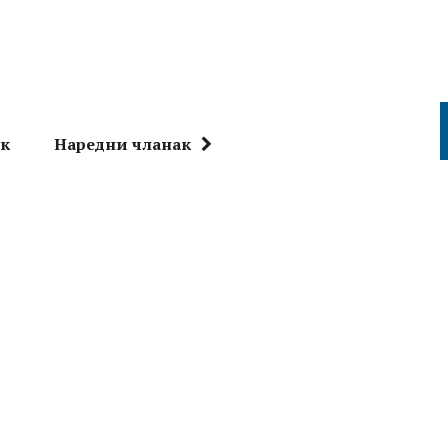
ак
Наредни чланак