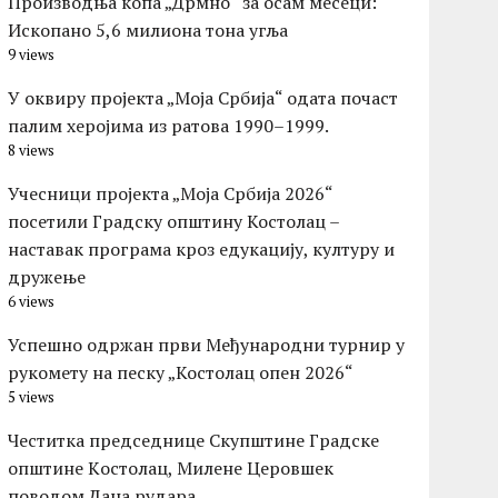
Производња копа „Дрмно“ за осам месеци:
Ископано 5,6 милиона тона угља
9 views
У оквиру пројекта „Моја Србија“ одата почаст
палим херојима из ратова 1990–1999.
8 views
Учесници пројекта „Моја Србија 2026“
посетили Градску општину Костолац –
наставак програма кроз едукацију, културу и
дружење
6 views
Успешно одржан први Међународни турнир у
рукомету на песку „Костолац опен 2026“
5 views
Честитка председнице Скупштине Градске
општине Kостолац, Милене Церовшек
поводом Дана рудара