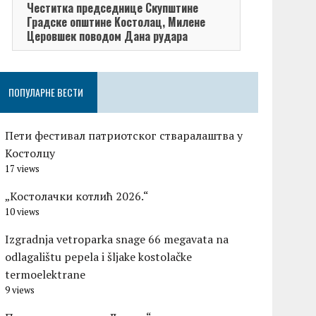
Честитка председнице Скупштине
Честитка п
Градске општине Kостолац, Милене
општине Кос
Церовшек поводом Дана рудара
поводом Да
ПОПУЛАРНЕ ВЕСТИ
Пети фестивал патриотског стваралаштва у
Костолцу
17 views
„Костолачки котлић 2026.“
10 views
Izgradnja vetroparka snage 66 megavata na
odlagalištu pepela i šljake kostolačke
termoelektrane
9 views