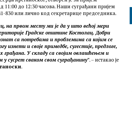
д 11:00 до 12:30 часова. Наши суграђани пријем
241-830 или лично код секретарице председника.
, на првом месту ми је да у што већој мери
риторије Градске општине Костолац. Добри
ознат са потребама и проблемима са којим се
у изнети и своје примедбе, сугестије, предлоге,
их грађана. У складу са својим овлашћењем и
 у сусрет сваком свом суграђанину
”. – истакао је
станоски
.