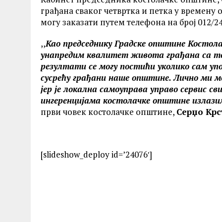
грађана
сваког четвртка и петка у времену о
могу заказати путем телефона на број 012/
,,
Као председнику Градске општине Костолац
унапредим квалитет живота грађана са те
резултати се могу постићи уколико сам уп
сусрећу грађани наше општине. Лично ми мог
јер је локална самоуправа управо сервис св
ингеренцијама костолачке општине излазим
први човек костолачке општине,
Серџо Кр
[slideshow_deploy id=’24076′]