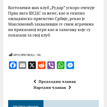
Костолачки шах клуб „Рудар” ускоро очекује
Прва лига ШСЦС за жене, као и екипно
омладинско првенство Србије, рекао је
Максимовић захваливши се свим играчима
на приказаној игри као и залагању које су
показали за свој клуб.
БРОЈ ПРЕГЛЕДА:
706
F
E
X
R
V
W
M
a
m
e
ib
h
es
ce
ai
d
er
at
se
Предходни чланак
b
l
di
s
n
Наредни чланак
o
t
A
g
o
p
er
ПРЕТРАГА ЧЛАНАКА