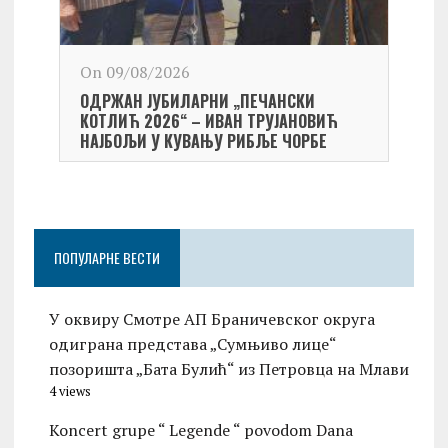
On 09/08/2026
On 0
ОДРЖАН ЈУБИЛАРНИ „ПЕЧАНСКИ
Kост
КОТЛИЋ 2026“ – ИВАН ТРУЈАНОВИЋ
екипа
НАЈБОЉИ У КУВАЊУ РИБЉЕ ЧОРБЕ
Небо
ПОПУЛАРНЕ ВЕСТИ
У оквиру Смотре АП Браничевског округа
одиграна представа „Сумњиво лице“
позоришта „Бата Булић“ из Петровца на Млави
4 views
Koncert grupe “ Legende “ povodom Dana