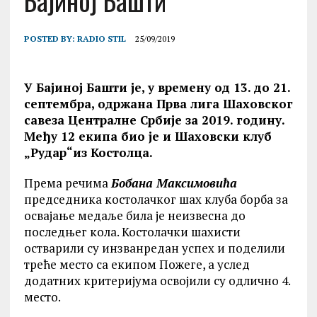
Бајиној Башти
POSTED BY:
RADIO STIL
25/09/2019
У Бајиној Башти је, у времену од 13. до 21.
септембра, одржана Прва лига Шаховског
савеза Централне Србије за 2019. годину.
Међу 12 екипа био је и Шаховски клуб
„Рудар“из Костолца.
Према речима
Бобана Максимовића
председника костолачког шах клуба борба за
освајање медаље била је неизвесна до
последњег кола. Костолачки шахисти
остварили су инзванредан успех и поделили
треће место са екипом Пожеге, а услед
додатних критеријума освојили су одлично 4.
место.