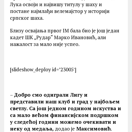
Лука освоји и највишу титулу у шаху и
постане најмлађи велемајстор у историји
српског шаха.
Близу освајања првог IM бала био је још један
кадет ШК „Рудар“ Марко Ивановић, али
нажалост за мало није успео.
[slideshow_deploy id=’23005′]
–
Добро смо одиграли Лигу и
представили наш клуб и град у најбољем
светлу. Са још једном годином искуства и
са мало већом финансијском подршком
у следећој години можемо очекивати и
неку од медаља,
додао је
Максимовић
.