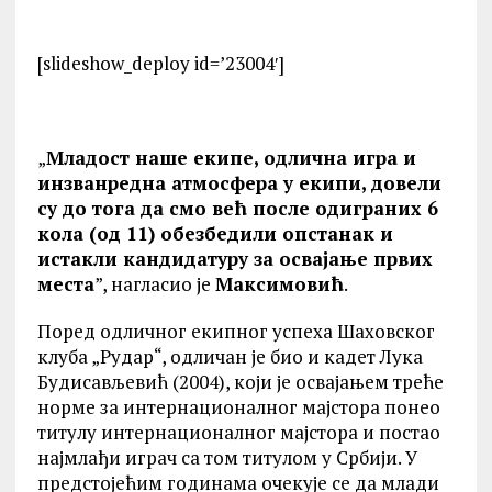
[slideshow_deploy id=’23004′]
„
Младост наше екипе, одлична игра и
инзванредна атмосфера у екипи, довели
су до тога да смо већ после одиграних 6
кола (од 11) обезбедили опстанак и
истакли кандидатуру за освајање првих
места
”, нагласио је
Максимовић
.
Поред одличног екипног успеха Шаховског
клуба „Рудар“, одличан је био и кадет Лука
Будисављевић (2004), који је освајањем треће
норме за интернационалног мајстора понео
титулу интернационалног мајстора и постао
најмлађи играч са том титулом у Србији. У
предстојећим годинама очекује се да млади