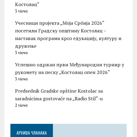
Kостолац“
3 views
Учесници пројекта „Моја Србија 2026“
посетили Градску општину Костолац –
наставак програма кроз едукацију, културу и
дружење
3 views
Успешно одржан први Међународни турнир у
рукомету на песку „Костолац опен 2026“
3 views
Predsednik Gradske opštine Kostolac sa
saradnicima gostovaće na „Radio Stil“-u
2 views
АРХИВА ЧЛАНАКА