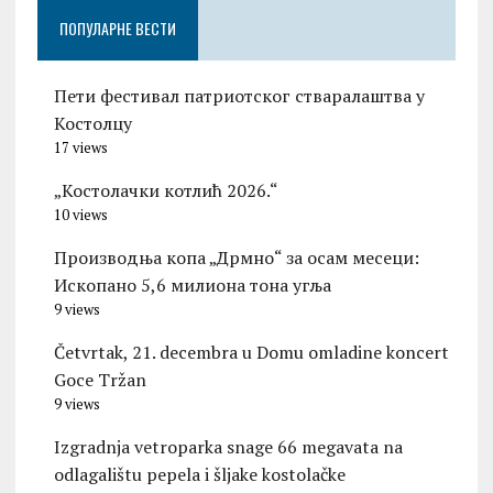
ПОПУЛАРНЕ ВЕСТИ
Пети фестивал патриотског стваралаштва у
Костолцу
17 views
„Костолачки котлић 2026.“
10 views
Производња копа „Дрмно“ за осам месеци:
Ископано 5,6 милиона тона угља
9 views
Četvrtak, 21. decembra u Domu omladine koncert
Goce Tržan
9 views
Izgradnja vetroparka snage 66 megavata na
odlagalištu pepela i šljake kostolačke