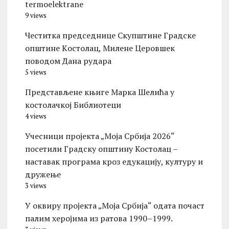
termoelektrane
9 views
Честитка председнице Скупштине Градске
општине Kостолац, Милене Церовшек
поводом Дана рудара
5 views
Представљене књиге Марка Шелића у
костолачкој Библиотеци
4 views
Учесници пројекта „Моја Србија 2026“
посетили Градску општину Костолац –
наставак програма кроз едукацију, културу и
дружење
3 views
У оквиру пројекта „Моја Србија“ одата почаст
палим херојима из ратова 1990–1999.