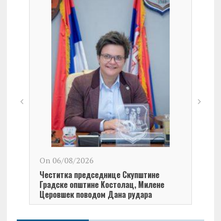
On 06/08/2026
On 0
Честитка председнице Скупштине
Чест
Градске општине Kостолац, Милене
Кост
Церовшек поводом Дана рудара
Дана