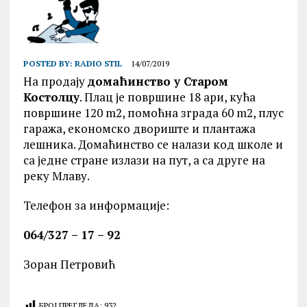
POSTED BY:
RADIO STIL
14/07/2019
На продају
домаћинство у Старом
Костолцу
. Плац је површине 18 ари, кућа
површине 120 m2, помоћна зграда 60 m2, плус
гаража, економско двориште и плантажа
лешника. Домаћинство се налази код школе и
са једне стране излази на пут, а са друге на
реку Млаву.
Телефон за информације:
064/327 – 17 – 92
Зоран Петровић
БРОЈ ПРЕГЛЕДА:
932