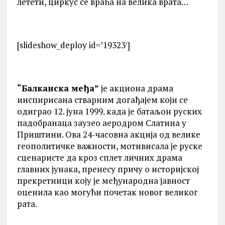
летети, циркус се враћа на велика врата…
[slideshow_deploy id=’19323′]
“Балканска међа”
је акциона драма
инспирисана стварним догађајем који се
одиграо 12. јуна 1999. када је батаљон руских
падобранаца заузео аеродром Слатина у
Приштини. Ова 24-часовна акција од велике
геополитичке важности, мотивисала је руске
сценаристе да кроз сплет личних драма
главних јунака, пренесу причу о историјској
прекретници коју је међународна јавност
оценила као могући почетак новог великог
рата.