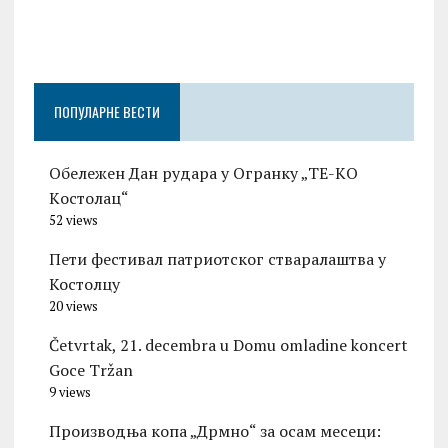
Град
Церо
ПОПУЛАРНЕ ВЕСТИ
Обележен Дан рудара у Огранку „ТЕ-KО
Kостолац“
52 views
Пети фестивал патриотског стваралаштва у
Костолцу
20 views
Četvrtak, 21. decembra u Domu omladine koncert
Goce Tržan
9 views
Производња копа „Дрмно“ за осам месеци: