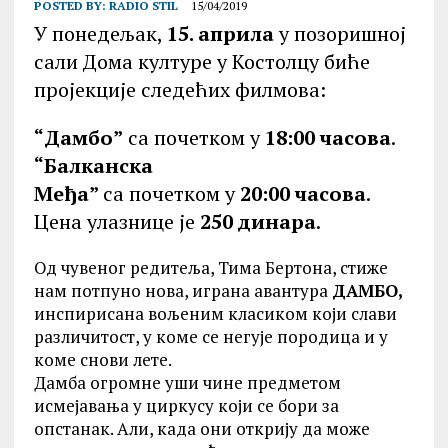
POSTED BY:
RADIO STIL
15/04/2019
У понедељак,
15. априла
у позоришној
сали Дома културе у Костолцу биће
пројекције следећих филмова:
“Дамбо”
са почетком у
18:00 часова
.
“Балканска
Међа”
са почетком у
20:00 часова
.
Цена улазнице је
250 динара
.
Од чувеног редитеља, Тима Бертона, стиже
нам потпуно нова, играна авантура
ДАМБО,
инспирисана вољеним класиком који слави
различитост, у коме се негује породица и у
коме снови лете.
Дамба огромне уши чине предметом
исмејавања у циркусу који се бори за
опстанак. Али, када они открију да може