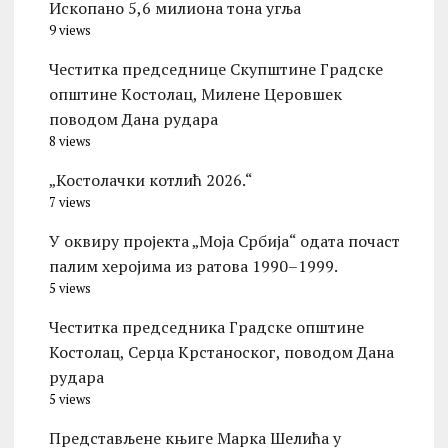
Ископано 5,6 милиона тона угља
9 views
Честитка председнице Скупштине Градске
општине Kостолац, Милене Церовшек
поводом Дана рудара
8 views
„Костолачки котлић 2026.“
7 views
У оквиру пројекта „Моја Србија“ одата почаст
палим херојима из ратова 1990–1999.
5 views
Честитка председника Градске општине
Костолац, Серџа Крстаноског, поводом Дана
рудара
5 views
Представљене књиге Марка Шелића у