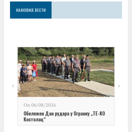
НАЈНОВИЈЕ ВЕСТИ
On 06/08/2026
Обележен Дан рудара у Огранку „ТЕ-KО
Kостолац“
On 0
Чест