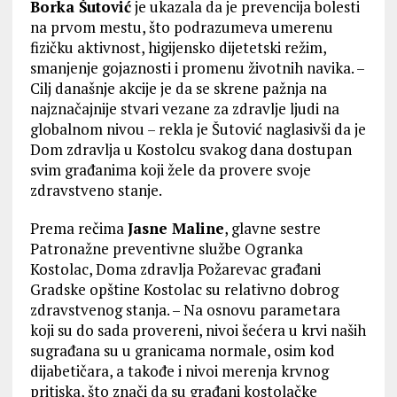
Borka Šutović
je ukazala da je prevencija bolesti
na prvom mestu, što podrazumeva umerenu
fizičku aktivnost, higijensko dijetetski režim,
smanjenje gojaznosti i promenu životnih navika. –
Cilj današnje akcije je da se skrene pažnja na
najznačajnije stvari vezane za zdravlje ljudi na
globalnom nivou – rekla je Šutović naglasivši da je
Dom zdravlja u Kostolcu svakog dana dostupan
svim građanima koji žele da provere svoje
zdravstveno stanje.
Prema rečima
Jasne Maline
, glavne sestre
Patronažne preventivne službe Ogranka
Kostolac, Doma zdravlja Požarevac građani
Gradske opštine Kostolac su relativno dobrog
zdravstvenog stanja. – Na osnovu parametara
koji su do sada provereni, nivoi šećera u krvi naših
sugrađana su u granicama normale, osim kod
dijabetičara, a takođe i nivoi merenja krvnog
pritiska, što znači da su građani kostolačke