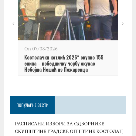
On 0
On 07/08/2026
Обел
Kостолачки котлић 2026“ окупио 155
Kост
екипа – победничку чорбу скувао
Небојша Нешић из Пожаревца
ПОПУЛАРНЕ ВЕСТИ
РАСПИСАНИ ИЗБОРИ ЗА ОДБОРНИКЕ
СКУПШТИНЕ ГРАДСКЕ ОПШТИНЕ КОСТОЛАЦ