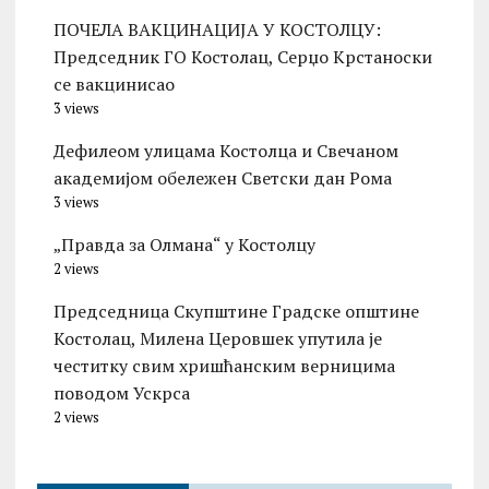
ПОЧЕЛА ВАКЦИНАЦИЈА У КОСТОЛЦУ:
Председник ГО Костолац, Серџо Крстаноски
се вакцинисао
3 views
Дефилеом улицама Костолца и Свечаном
академијом обележен Светски дан Рома
3 views
„Правда за Олмана“ у Костолцу
2 views
Председница Скупштине Градске општине
Костолац, Милена Церовшек упутила је
честитку свим хришћанским верницима
поводом Ускрса
2 views