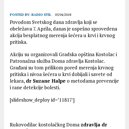
POSTED BY:
RADIO STIL
05/04/2018
Povodom Svetskog dana zdravlja koji se
obeležava 7. Aprila, danas je uspešno sprovedena
akcija besplatnog merenja šećera u krvi i krvnog
pritiska.
Akciju su organizovali Gradska opština Kostolac i
Patronažna služba Doma zdravlja Kostolac.
Građani su tom prilikom pored merenja krvnog
pritiska i nivoa šećera u krvi dobijali i savete od
lekara,
dr Suzane Halpe
o metodama prevencije
i rane detekcije bolesti.
[slideshow_deploy id=’11817′]
Rukovodilac kostolačkog Doma
zdravlja dr