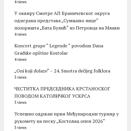
4 views
У оквиру Смотре АП Браничевског округа
одиграна представа „Сумњиво лице“
позоришта „Бата Булић“ из Петровца на Млави
4 views
Koncert grupe “ Legende “ povodom Dana
Gradske opštine Kostolac
4 views
„Oni koji dolaze“ – 24. Smotra dečijeg folklora
3 views
ЧЕСТИТКА ПРЕДСЕДНИКА КРСТАНОСКОГ
ПОВОДОМ КАТОЛИЧКОГ УСКРСА
3 views
Успешно одржан први Међународни турнир у
рукомету на песку „Костолац опен 2026“
3 views