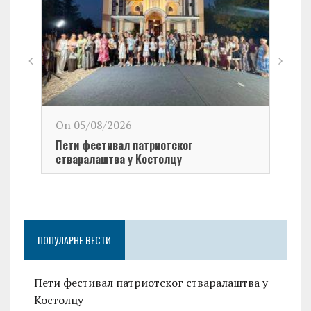
On 0
On 05/08/2026
У окв
Пети фестивал патриотског
поча
стваралаштва у Костолцу
1999
ПОПУЛАРНЕ ВЕСТИ
Пети фестивал патриотског стваралаштва у
Костолцу