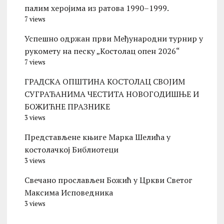
палим херојима из ратова 1990–1999.
7 views
Успешно одржан први Међународни турнир у
рукомету на песку „Костолац опен 2026“
7 views
ГРАДСКА ОПШТИНА КОСТОЛАЦ СВОЈИМ
СУГРАЂАНИМА ЧЕСТИТА НОВОГОДИШЊЕ И
БОЖИЋНЕ ПРАЗНИКЕ
3 views
Представљене књиге Марка Шелића у
костолачкој Библиотеци
3 views
Свечано прослављен Божић у Цркви Светог
Максима Исповедника
3 views