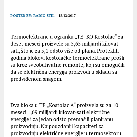
POSTED BY:
RADIO STIL
18/12/2017
Termoelektrane u ogranku „TE–KO Kostolac“ za
deset meseci proizvele su 5,65 milijardi kilovat-
sati, što je za 5,1 odsto više od plana. Proteklih
godina blokovi kostolačke termoelektrane prošli
su kroz sveobuhvatne remonte, koji su omogućili
da se električna energija proizvodi u skladu sa
predviđenom snagom.
Dva bloka u TE „Kostolac A“ proizvela su za 10
meseci 1,69 milijardi kilovat-sati električne
energije i za jedan odsto premašili planiranu
proizvodnju. Najpouzdaniji kapaciteti za
proizvodnju električne energije u termosektoru