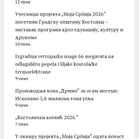
12 views
Учесници пројекта „Моја Србија 2026“
посетили Градску општину Костолац –
наставак програма кроз едукацију, културу и
дружење
10 views
Izgradnja vetroparka snage 66 megavata na
odlagalištu pepela i šljake kostolačke
termoelektrane
9 views
Производња копа „Дрмно“ за осам месеци:
Ископано 5,6 милиона тона угља
9 views
„Костолачки котлић 2026.“
7 views
У оквиру пројекта „Моја Србија“ одата почаст