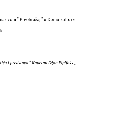
d nazivom “ Preobražaj “ u Domu kulture
a
iću i predstava “ Kapetan Džon Piplfoks „