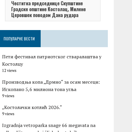
Честитка председнице Скупштине
Честитка п
Градске општине Kостолац, Милене
општине Кос
Церовшек поводом Дана рудара
поводом Да
ПОПУЛАРНЕ ВЕСТИ
Пети фестивал патриотског стваралаштва у
Костолцу
12 views
Производња копа „Дрмно“ за осам месеци:
Ископано 5,6 милиона тона угља
9 views
„Костолачки котлић 2026.“
9 views
Izgradnja vetroparka snage 66 megavata na