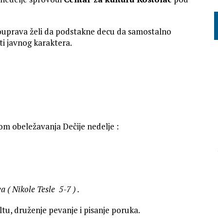
ouprava želi da podstakne decu da samostalno
ti javnog karaktera.
om obeležavanja Dečije nedelje :
a ( Nikole Tesle 5-7 ) .
ltu, druženje pevanje i pisanje poruka.