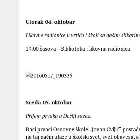
Utorak 04. oktobar
Likovne radionice u vrtiću i školi sa našim slikarim
19:00 časova – Biblioteka : likovna radionica
Sreda 05. oktobar
Prijem prvaka u Dečiji savez.
Đaci prvaci Osnovne škole „Jovan Cvijić“ postaće
na taj način
ulaze u školski svet, svet obaveza, a