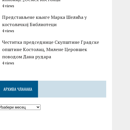
4 views
Представљене књиге Марка Шелића у
костолачкој Библиотеци
4 views
Честитка председнице Скупштине Градске
општине Kостолац, Милене Церовшек
поводом Дана рудара
4 views
АРХИВА ЧЛАНАКА