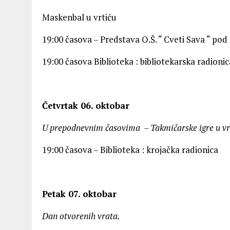
Maskenbal u vrtiću
19:00 časova – Predstava O.Š. “ Cveti Sava “ po
19:00 časova Biblioteka : bibliotekarska radionic
Četvrtak 06. oktobar
U prepodnevnim časovima – Takmičarske igre u vrt
19:00 časova – Biblioteka : krojačka radionica
Petak 07. oktobar
Dan otvorenih vrata.