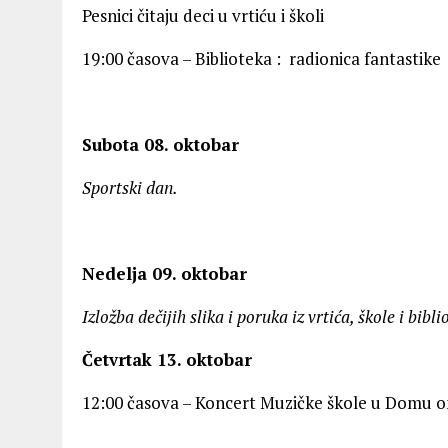
Pesnici čitaju deci u vrtiću i školi
19:00 časova – Biblioteka : radionica fantastike
Subota 08. oktobar
Sportski dan.
Nedelja 09. oktobar
Izložba dečijih slika i poruka iz vrtića, škole i bibli
Četvrtak 13. oktobar
12:00 časova – Koncert Muzičke škole u Domu 