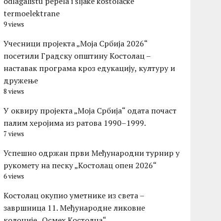
odlagalištu pepela i šljake kostolačke
termoelektrane
9 views
Учесници пројекта „Моја Србија 2026“
посетили Градску општину Костолац –
наставак програма кроз едукацију, културу и
дружење
8 views
У оквиру пројекта „Моја Србија“ одата почаст
палим херојима из ратова 1990–1999.
7 views
Успешно одржан први Међународни турнир у
рукомету на песку „Костолац опен 2026“
6 views
Костолац окупио уметнике из света –
завршница 11. Међународне ликовне
колоније „Осмех Костолца“