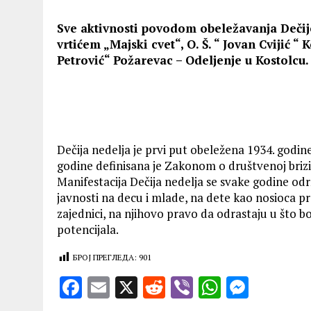
Sve aktivnosti povodom obeležavanja Dečij
vrtićem „Majski cvet“, O. Š. “ Jovan Cvijić 
Petrović“ Požarevac – Odeljenje u Kostolcu.
Dečija nedelja je prvi put obeležena 1934. godine 
godine definisana je Zakonom o društvenoj brizi 
Manifestacija Dečija nedelja se svake godine od
javnosti na decu i mlade, na dete kao nosioca pr
zajednici, na njihovo pravo da odrastaju u što b
potencijala.
БРОЈ ПРЕГЛЕДА:
901
F
E
X
R
V
W
M
a
m
e
ib
h
es