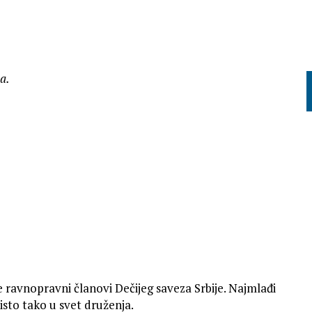
a.
 ravnopravni članovi Dečijeg saveza Srbije. Najmlađi
 isto tako u svet druženja.