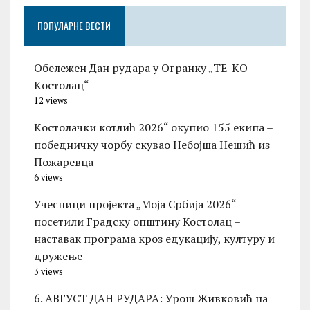
ПОПУЛАРНЕ ВЕСТИ
Обележен Дан рудара у Огранку „ТЕ-KО
Kостолац“
12 views
Kостолачки котлић 2026“ окупио 155 екипа –
победничку чорбу скувао Небојша Нешић из
Пожаревца
6 views
Учесници пројекта „Моја Србија 2026“
посетили Градску општину Костолац –
наставак програма кроз едукацију, културу и
дружење
3 views
6. АВГУСТ ДАН РУДАРА: Урош Живковић на