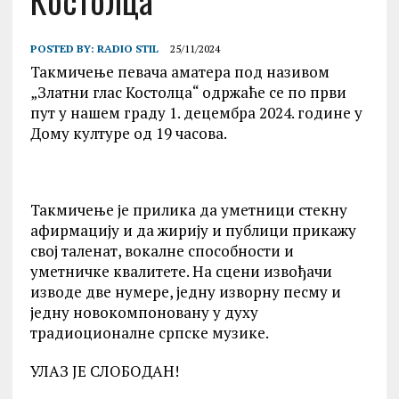
Костолца“
POSTED BY:
RADIO STIL
25/11/2024
Такмичење певача аматера под називом
„Златни глас Костолца“ одржаће се по први
пут у нашем граду 1. децембра 2024. године у
Дому културе од 19 часова.
Такмичење је прилика да уметници стекну
афирмацију и да жирију и публици прикажу
свој таленат, вокалне способности и
уметничке квалитете. На сцени извођачи
изводе две нумере, једну изворну песму и
једну новокомпоновану у духу
традиоционалне српске музике.
УЛАЗ ЈЕ СЛОБОДАН!