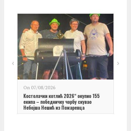
On 0
On 07/08/2026
Обел
Kостолачки котлић 2026“ окупио 155
Kост
екипа – победничку чорбу скувао
Небојша Нешић из Пожаревца