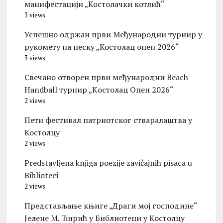
манифестацији „Костолачки котлић“
3 views
Успешно одржан први Међународни турнир у
рукомету на песку „Костолац опен 2026“
3 views
Свечано отворен први међународни Beach
Handball турнир „Kостолац Опен 2026“
2 views
Пети фестивал патриотског стваралаштва у
Костолцу
2 views
Predstavljena knjiga poezije zavičajnih pisaca u
Biblioteci
2 views
Представљање књиге „Драги мој господине“
Јелене М. Ћирић у Библиотеци у Костолцу