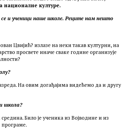
а националне културе.
се и ученици наше школе. Реците нам нешто
ован Цвијић? излазе на неки такав културни, на
тарство просвете иначе сваке године организује
алности?
 школу?
азреда. На овим догађајима видећемо да и другу
ина и школа?
х средина. Било је ученика из Војводине и из
е програме.