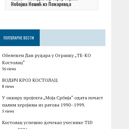
Небојша Нешић из Пожаревца
ПОПУЛАРНЕ ВЕСТИ
Обележен Дан рудара у Огранку „ТЕ-KО
Kостолац“
56 views
ВОДИЧ КРОЗ КОСТОЛАЦ
8 views
У оквиру пројекта „Моја Србија“ одата почаст
палим херојима из ратова 1990–1999.
5 views
Костолац успешно дочекао учеснике TID