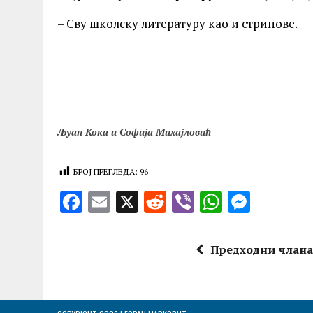
– Сву школску литературу као и стрипове.
Љуан Кока и Софија Михајловић
БРОЈ ПРЕГЛЕДА:
96
F
E
X
R
V
W
M
a
m
e
ib
h
es
ce
ai
d
er
at
se
Предходни члан
b
l
di
s
n
o
t
A
g