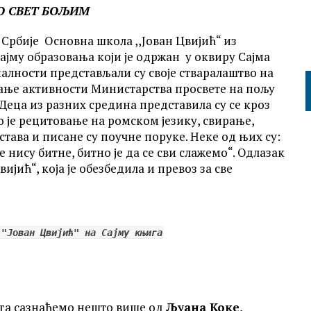
 СВЕТ БОЉИМ
Србије Основна школа ,,Јован Цвијић“ из
ајму образовања који је одржан у оквиру Сајма
алности представљали су своје стваралаштво на
љање активности Министарства просвете на пољу
Деца из разних средина представила су се кроз
 је рецитовање на ромском језику, свирање,
става и писане су поучне поруке. Неке од њих су:
е нису битне, битно је да се сви слажемо“. Одлазак
ијић“, која је обезбедила и превоз за све
 "Јован Цвијић" на Сајму књига
ига сазнаћемо нешто више од
Љуана Коке
,