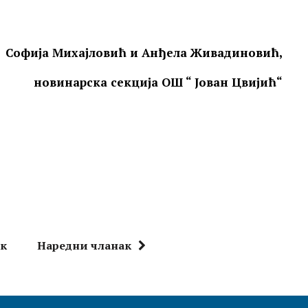
Софија Михајловић и Анђела Живадиновић,
новинарска секција ОШ “ Јован Цвијић“
ак
Наредни чланак