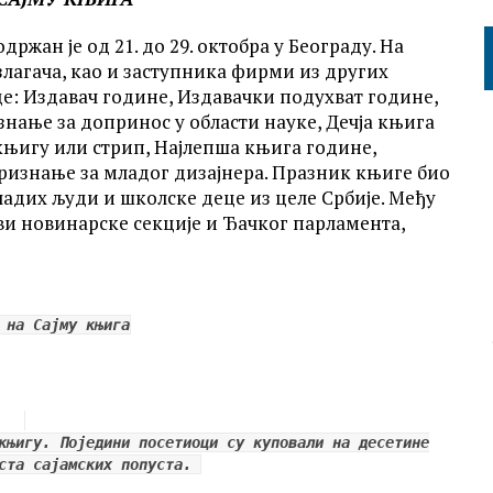
жан је од 21. до 29. октобра у Београду. На
излагача, као и заступника фирми из других
е: Издавач године, Издавачки подухват године,
знање за допринос у области науке, Дечја књига
књигу или стрип, Најлепша књига године,
ризнање за младог дизајнера. Празник књиге био
младих људи и школске деце из целе Србије. Међу
ви новинарске секције и Ђачког парламента,
 на Сајму књига
књигу. Поједини посетиоци су куповали на десетине
оста сајамских попуста.