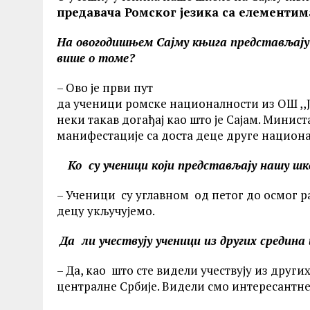
предавача Ромског језика са елементим
На овогодишњем Сајму књига представљају 
више о томе?
– Ово је први пут
да ученици ромске националности из ОШ ,,Ј
неки такав догађај као што је Сајам. Минис
манифестације са доста деце друге национ
Ко су ученици који представљају нашу
– Ученици су углавном од петог до осмог р
децу укључујемо.
Да ли учествују ученици из других сред
– Да, као што сте видели учествују из други
централне Србије. Видели смо интересантн