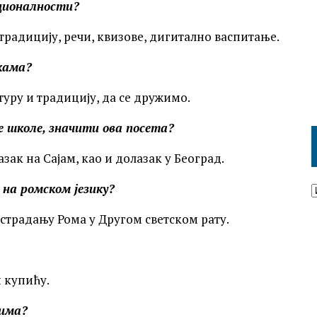
ационалности?
традицију, речи, квизове, дигитално васпитање.
чкама?
лтуру и традицију, да се дружимо.
 школе, значити ова посета?
азак на Сајам, као и долазак у Београд.
 на ромском језику?
 страдању Рома у Другом светском рату.
 купићу.
цима?