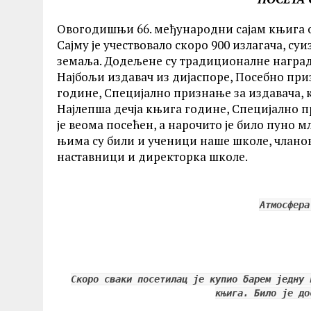
Oвогодишњи 66. међународни сајам књига одр
Сајму је учествовало скоро 900 излагача, су
земаља. Додељене су традиционалне наград
Најбољи издавач из дијаспоре, Посебно при
године, Специјално признање за издавача, 
Најлепша дечја књига године, Специјално п
је веома посећен, а нарочито је било пуно 
њима су били и ученици наше школе, члано
наставници и директорка школе.
Атмосфера
Скоро сваки посетилац је купио барем једну 
књига. Било је д