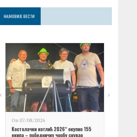
НАЈНОВИЈЕ ВЕСТИ
On 06/08/2
On 07/08/2026
Обележен Да
Kостолачки котлић 2026“ окупио 155
Kостолац“
екипа – победничку чорбу скувао