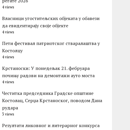
регате 2026
4 views
Власници угоститељских објеката у обавези
да евидентирају своје објекте
4 views
Пети фестивал патриотског стваралаштва у
Костолцу
4 views
Kрстаноски: У понедељак 21. фебруара
почињу радови на демонтажи ауто моста
4 views
Честитка председника Градске општине
Костолац, Серџа Крстаноског, поводом Дана
рудара
3 views
Резултати ликовног и литерарног конкурса