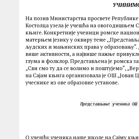
УЧИНИМО
На позив Министарства просвете Републике 
Костолца узела је учешћа на овогодишњем С
књиге. Конкретније ученици ромске национ
матерњем језику у оквиру теме ,,Представ
људских и мањинских права у образовању“. 
више активности, а највише пажње привукло
глума и фолклор. Представљена је ромска за
„Сви смо ту да се волимо и поштујемо“, „Вер
на Сајам књига организовала је ОШ „Јован Цв
учеснике из ове образовне установе.
Представљање ученика ОШ
О учешћу ученика наше школе на Сајму књ