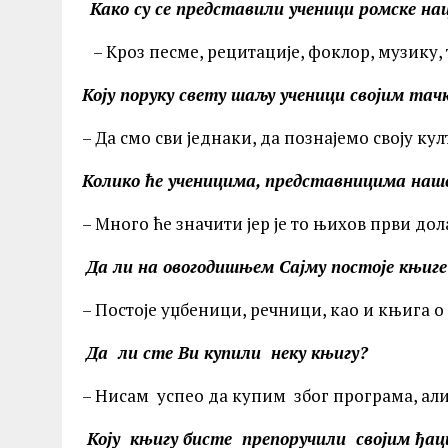
Како су се представили ученици ромске н
– Кроз песме, рецитације, фоклор, музику, 
Коју поруку свету шаљу ученици својим та
– Да смо сви једнаки, да познајемо своју ку
Колико ће ученицима, представницима наше
– Много ће значити јер је то њихов први дол
Да ли на овогодишњем Сајму постоје књиге
– Постоје уџбеници, речници, као и књига о
Да ли сте Ви купили неку књигу?
– Нисам успео да купим због програма, али
Коју књигу бисте препоручили својим ђа