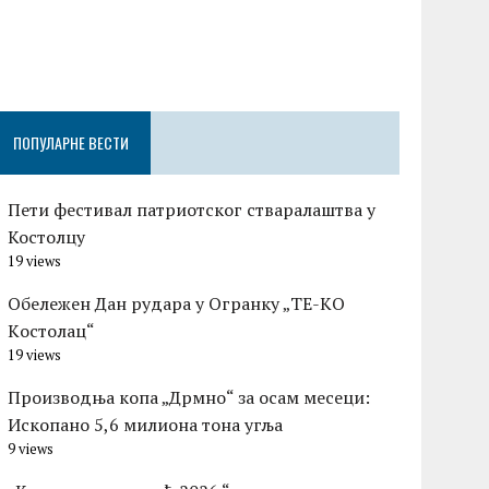
Честитка п
Градске оп
Церовшек п
ПОПУЛАРНЕ ВЕСТИ
Пети фестивал патриотског стваралаштва у
Костолцу
19 views
Обележен Дан рудара у Огранку „ТЕ-KО
Kостолац“
19 views
Производња копа „Дрмно“ за осам месеци:
Ископано 5,6 милиона тона угља
9 views