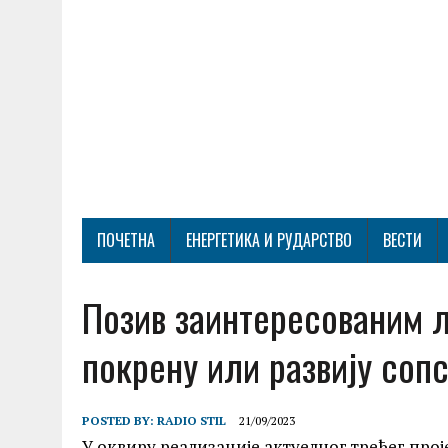
ПОЧЕТНА
ЕНЕРГЕТИКА И РУДАРСТВО
ВЕСТИ
Позив заинтересованим 
покрену или развију соп
POSTED BY:
RADIO STIL
21/09/2023
У оквиру реализације актуелног трећег про