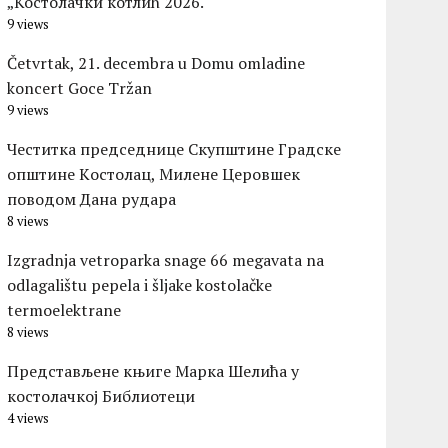
„Костолачки котлић 2026.“
9 views
Četvrtak, 21. decembra u Domu omladine
koncert Goce Tržan
9 views
Честитка председнице Скупштине Градске
општине Kостолац, Милене Церовшек
поводом Дана рудара
8 views
Izgradnja vetroparka snage 66 megavata na
odlagalištu pepela i šljake kostolačke
termoelektrane
8 views
Представљене књиге Марка Шелића у
костолачкој Библиотеци
4 views