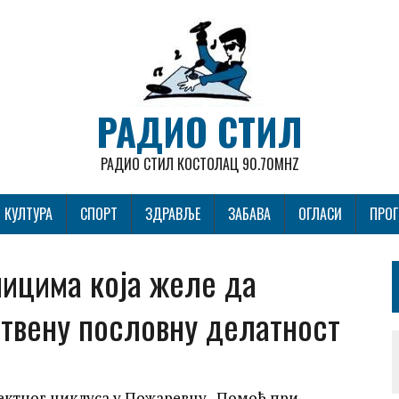
РАДИО СТИЛ
РАДИО СТИЛ КОСТОЛАЦ 90.70MHZ
КУЛТУРА
СПОРТ
ЗДРАВЉЕ
ЗАБАВА
ОГЛАСИ
ПРО
лицима која желе да
ствену пословну делатност
јектног циклуса у Пожаревцу „Помоћ при