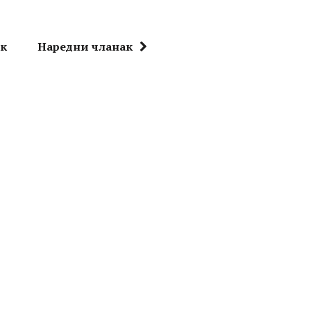
ак
Наредни чланак