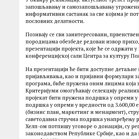
запошљавању и самозапошљавању угрожених 
информативни састанак за све којима је по
пословних делатности.
Позивају се сви заинтересовани, првенствен
породицама обезбеде редован извор приход
презентацији пројекта, које ће се одржати у п
конференцијској сали Центра за културу Пож
На презентацији ће бити доступне детаљне 
пријављивања, као и пријавни формулари з
програма, биће пружена оним лицима која 
Kритеријуми омогућавају селекцију реалних
пројекат бити пружена подршка у опреми у 
подршка у опреми у вредности од 3.600,00 е
(бизнис план, маркетинг и менаџмент), стру
саветодавна стручна подршка унапређењу ра
Хелп-ом потпишу уговоре о донацији, су рег
законодавством Републике Србије, као и да 