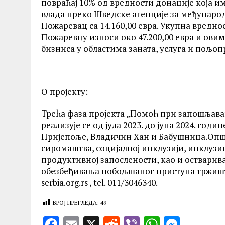
повраћај 10% од вредности донације која и
влада преко Шведске агенције за међународ
Пожаревац са 14.160,00 евра. Укупна вреднос
Пожаревцу износи око 47.200,00 евра и ови
бизниса у областима заната, услуга и пољоп
О пројекту:
Трећа фаза пројекта „Помоћ при запошљав
реализује се од јула 2023. до јуна 2024. го
Пријепоље, Владичин Хан и Бабушница.Опш
сиромаштва, социјалној инклузији, инклузи
продуктивној запослености, као и остварива
обезбеђивања побољшаног приступа тржишт
serbia.org.rs , tel. 011/3046340.
БРОЈ ПРЕГЛЕДА:
49
F
E
X
R
V
W
M