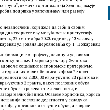
група“, немачка организација Хелп најављује
требна подршка у започињању или развоју
о незапослени, који желе да себи и својим
а да искористе ову могућност и пристуствују
етак, 22. септембра 2023. године, у 13 часова у
аревац ул. Јована Шербановића бр .1 , Пожаревац
информације о пројекту, начину и условима
а конкурисање.Подршка у оквиру Хелп-овог
задовоље социјалне и економске критеријуме.
 и одрживих малих бизниса, којима ће кроз
вредности од 2.000,00 евра-укупно 20 грантова и
вра-укупно 2 гранта, пакет пословних обука
чне обуке за релевантне делатности, и
звоја малих бизниса. Обавезе корисника, који са
истрација пословне делатности у складу са
похађају пословне и стручне обуке, и изврше