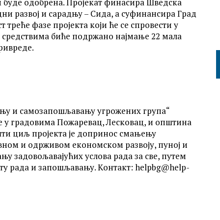
м буде одобрена. Пројекат финасира Шведска
ни развој и сарадњу – Сида, а суфинансира Град
т треће фазе пројекта који ће се спровести у
м средствима биће подржано најмање 22 мала
ривреде.
ању и самозапошљавању угрожених група“
дине у градовима Пожаревац, Лесковац, и општина
ти циљ пројекта је допринос смањењу
вном и одрживом економском развоју, пуној и
њу задовољавајућих услова рада за све, путем
у рада и запошљавању. Kонтакт: helpbg@help-