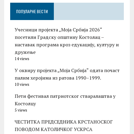
ПОПУЛАРНЕ ВЕСТИ
Учесници пројекта „Моја Србија 2026“
посетили Градску општину Костолац –
наставак програма кроз едукацију, културу и
дружење
14 views
У оквиру пројекта „Моја Србија“ одата почаст
палим херојима из ратова 1990–1999.
10 views
Пети фестивал патриотског стваралаштва у
Костолцу
5 views
ЧЕСТИТКА ПРЕДСЕДНИКА КРСТАНОСКОГ
ПОВОДОМ КАТОЛИЧКОГ УСКРСА