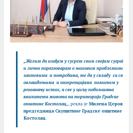
„Желим да изађем у сусрет свим својим суграђан
и лично поразговарам о њиховим проблемима,
захтевима и потребама, те да у складу са своји
овлашћењима и ингеренцијама помогнем у
решавању истих, а све у циљу побољшања
квалитета живота на територији Градске
општине Костолац
„, рекла је
Милена Церовшек,
председница Скупштине Градске општине
Костолац
.