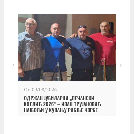
On 09/08/2026
On 0
ОДРЖАН ЈУБИЛАРНИ „ПЕЧАНСКИ
Kост
КОТЛИЋ 2026“ – ИВАН ТРУЈАНОВИЋ
екипа
НАЈБОЉИ У КУВАЊУ РИБЉЕ ЧОРБЕ
Небо