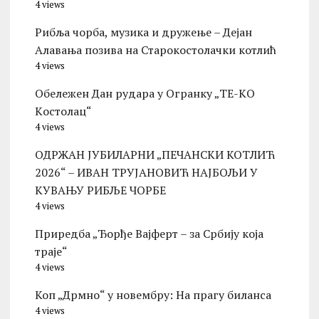
4 views
Рибља чорба, музика и дружење – Дејан
Алавања позива на Старокостолачки котлић
4 views
Обележен Дан рудара у Огранку „ТЕ-KО
Kостолац“
4 views
ОДРЖАН ЈУБИЛАРНИ „ПЕЧАНСКИ КОТЛИЋ
2026“ – ИВАН ТРУЈАНОВИЋ НАЈБОЉИ У
КУВАЊУ РИБЉЕ ЧОРБЕ
4 views
Приредба „Ђорђе Вајферт – за Србију која
траје“
4 views
Коп „Дрмно“ у новембру: На прагу биланса
4 views