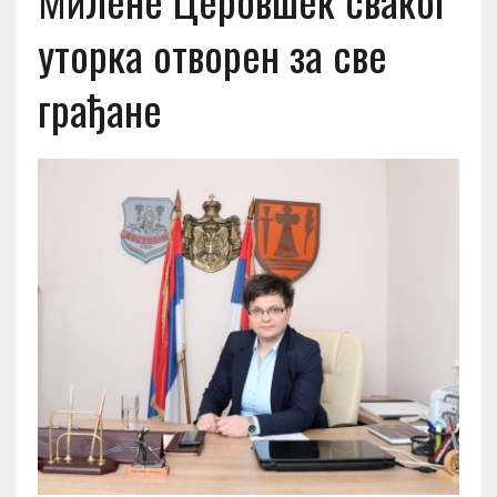
Милене Церовшек сваког
уторка отворен за све
грађане