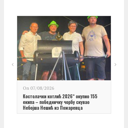
On 0
On 07/08/2026
Обел
Kостолачки котлић 2026“ окупио 155
Kост
екипа – победничку чорбу скувао
Небојша Нешић из Пожаревца