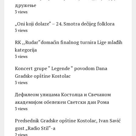
дружење
3 views
„Oni koji dolaze“ – 24. Smotra dečijeg folklora
3 views
RK ,,Rudar“domaćin finalnog turnira Lige mlađih
kategorija
3 views
Koncert grupe “ Legende “ povodom Dana
Gradske opštine Kostolac
3 views
Дефилеом улицама Костолца и Свечаном
академијом обележен Светски дан Рома
3 views
Predsednik Gradske opštine Kostolac, Ivan Savić
gost „Radio Stil“-a
2 views