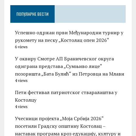
ПОПУЛАРНЕ ВЕСТИ
Успешно одржан први Међународни турнир у
рукомету на песку „Костолац опен 2026“
6 views
У оквиру Смотре АП Браничевског округа
одиграна представа „Сумњиво лице“
позоришта „Бата Булић“ из Петровца на Млави
4 views
Пети фестивал патриотског стваралаштва у
Костолцу
4 views
Учесници пројекта „Моја Србија 2026“
посетили Градску општину Костолац –
наставак програма кроз едукацију, културу и