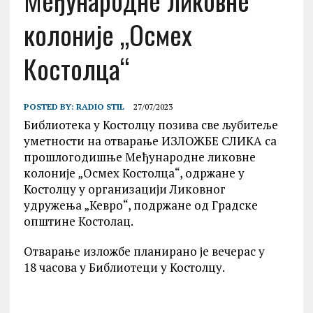
Међународне ликовне
колоније „Осмех
Костолца“
POSTED BY:
RADIO STIL
27/07/2023
Библиотека у Костолцу позива све љубитеље
уметности на отварање ИЗЛОЖБЕ СЛИКА са
прошлогодишње Међународне ликовне
колоније „Осмех Костолца“, одржане у
Костолцу у организацији Ликовног
удружења „Кевро“, подржане од Градске
општине Костолац.
Отварање изложбе планирано је вечерас у
18 часова у Библиотеци у Костолцу.