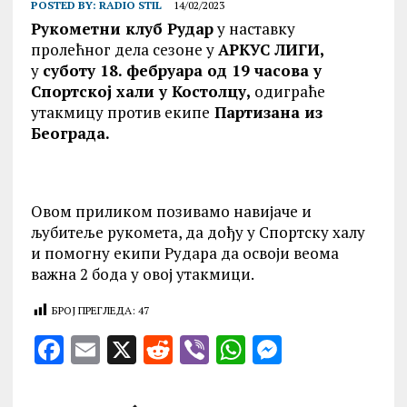
POSTED BY:
RADIO STIL
14/02/2023
Рукометни клуб Рудар
у наставку
пролећног дела сезоне у
АРКУС ЛИГИ,
у
суботу 18. фебруара од 19 часова у
Спортској хали у Костолцу,
одиграће
утакмицу против екипе
Партизана из
Београда.
Овом приликом позивамо навијаче и
љубитеље рукомета, да дођу у Спортску халу
и помогну екипи Рудара да освоји веома
важна 2 бода у овој утакмици.
БРОЈ ПРЕГЛЕДА:
47
F
E
X
R
V
W
M
a
m
e
ib
h
es