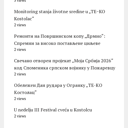
3 views
Monitoring stanja životne sredine u „TE−KO
Kostolac“
2 views
Ремонти на Површинском копу „Дрмно“:
Спремни за високо постављене циљеве
2 views
Свечано отворен пројекат „Моја Србија 2026“
код Споменика српском војнику у Пожаревцу
2 views
Обележен Дан рудара у Огранку „ТЕ-KО
Kостолац“
2 views
U nedelju III Festival cveća u Kostolcu
2 views