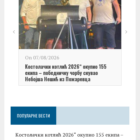
On 0
On 07/08/2026
Обел
Kостолачки котлић 2026“ окупио 155
Kост
екипа – победничку чорбу скувао
Небојша Нешић из Пожаревца
ПОПУЛАРНЕ ВЕСТИ
Kостолачки котлић 2026“ окупио 155 екипа –