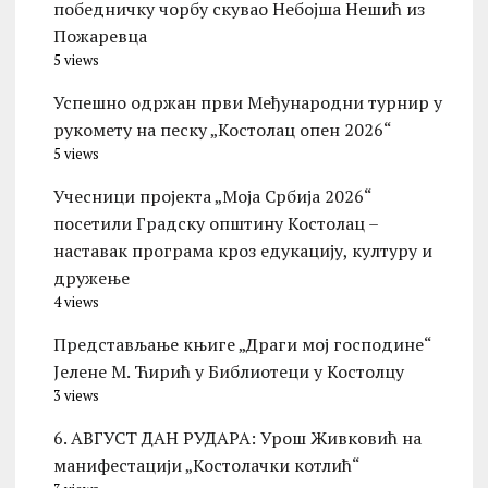
победничку чорбу скувао Небојша Нешић из
Пожаревца
5 views
Успешно одржан први Међународни турнир у
рукомету на песку „Костолац опен 2026“
5 views
Учесници пројекта „Моја Србија 2026“
посетили Градску општину Костолац –
наставак програма кроз едукацију, културу и
дружење
4 views
Представљање књиге „Драги мој господине“
Јелене М. Ћирић у Библиотеци у Костолцу
3 views
6. АВГУСТ ДАН РУДАРА: Урош Живковић на
манифестацији „Костолачки котлић“