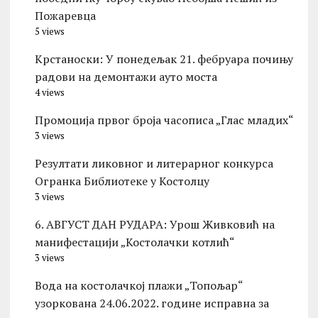
Пожаревца
5 views
Kрстаноски: У понедељак 21. фебруара почињу
радови на демонтажи ауто моста
4 views
Промоција првог броја часописа „Глас младих“
3 views
Резултати ликовног и литерарног конкурса
Огранка Библиотеке у Костолцу
3 views
6. АВГУСТ ДАН РУДАРА: Урош Живковић на
манифестацији „Костолачки котлић“
3 views
Вода на костолачкој плажи „Топољар“
узоркована 24.06.2022. године исправна за