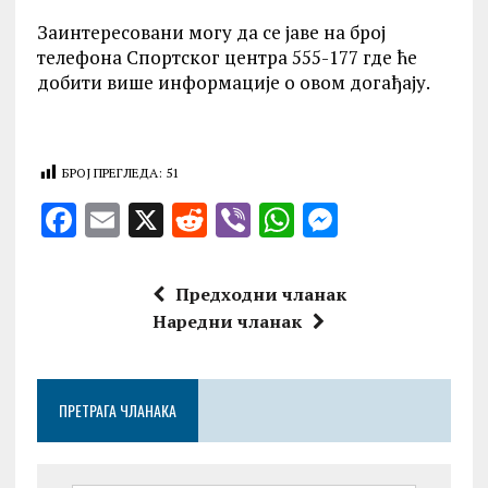
Заинтересовани могу да се јаве на број
телефона Спортског центра 555-177 где ће
добити више информације о овом догађају.
БРОЈ ПРЕГЛЕДА:
51
F
E
X
R
V
W
M
a
m
e
ib
h
es
ce
ai
d
er
at
se
Предходни чланак
b
l
di
s
n
Наредни чланак
o
t
A
g
o
p
er
ПРЕТРАГА ЧЛАНАКА
k
p