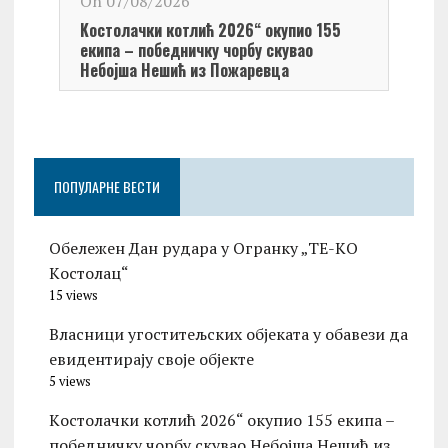
On 07/08/2026
Обел
Kостолачки котлић 2026“ окупио 155
Kост
екипа – победничку чорбу скувао
Небојша Нешић из Пожаревца
ПОПУЛАРНЕ ВЕСТИ
Обележен Дан рудара у Огранку „ТЕ-KО
Kостолац“
15 views
Власници угоститељских објеката у обавези да
евидентирају своје објекте
5 views
Kостолачки котлић 2026“ окупио 155 екипа –
победничку чорбу скувао Небојша Нешић из