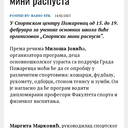
мини распуста
POSTED BY:
RADIO STIL
14/02/2023
У Спортском центру Пожаревац од 15. до 19.
фебруара за ученике основних школа биће
организован „Спортски мини распуст“.
Према речима
Милоша Јовић
а,
организатора програма, деца
основношколског узраста са подручја Града
Пожаревца моћи ће да се опробају у
различитим спортовима: кошарци, фудбалу,
рукомету, одбојци, стоном тенису и зумби. Он
је нагласио да ће програм водити
дипломирани професори Факултета спорта и
физичког васпитања.
Маргита Марковић
, руководилац спортског