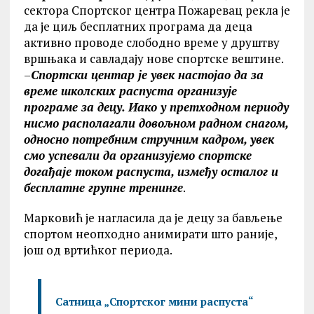
сектора Спортског центра Пожаревац рекла је
да је циљ бесплатних програма да деца
активно проводе слободно време у друштву
вршњака и савладају нове спортске вештине.
–
Спортски центар је увек настојао да за
време школских распуста организује
програме за децу. Иако у претходном периоду
нисмо располагали довољном радном снагом,
односно потребним стручним кадром, увек
смо успевали да организујемо спортске
догађаје током распуста, између осталог и
бесплатне групне тренинге
.
Марковић је нагласила да је децу за бављење
спортом неопходно анимирати што раније,
још од вртићког периода.
Сатница „Спортског мини распуста“