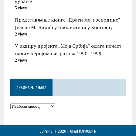
купање
3 views
Представљање књиге „Драги мој господине“
Јелене М. Ћирић у Библиотеци у Костолцу
2 views
У оквиру пројекта „Моја Србија“ одата почаст
палим херојима из ратова 1990–1999.
2 views
АРХИВА ЧЛАНАКА
COPYRIGHT 2026 | ГОРАН МАРКОВИЋ