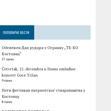
Честитка п
Градске оп
Церовшек п
ПОПУЛАРНЕ ВЕСТИ
Обележен Дан рудара у Огранку „ТЕ-KО
Kостолац“
57 views
Četvrtak, 21. decembra u Domu omladine
koncert Goce Tržan
9 views
Пети фестивал патриотског стваралаштва у
Костолцу
8 views