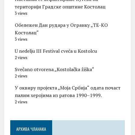
територији Градске општине Костолац
3 views
Обележен Дан рудара у Огранку „ТЕ-KО
Kостолац“
3 views
U nedelju III Festival cveća u Kostolcu
2 views
Svečano otvorena „Kostolačka žiška“
2 views
У оквиру пројекта „Моја Србија“ одата почаст
палим херојима из ратова 1990–1999.
2 views
АРХИВА ЧЛАНАКА