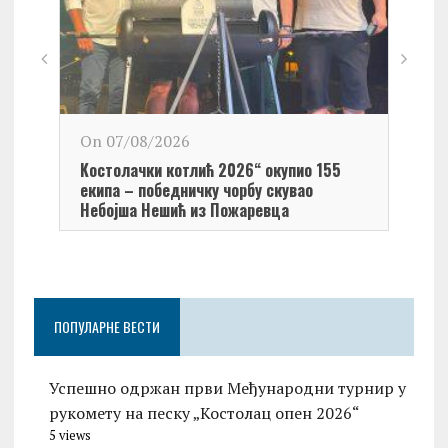
On 0
On 07/08/2026
Обел
Kостолачки котлић 2026“ окупио 155
Kост
екипа – победничку чорбу скувао
Небојша Нешић из Пожаревца
ПОПУЛАРНЕ ВЕСТИ
Успешно одржан први Међународни турнир у
рукомету на песку „Костолац опен 2026“
5 views