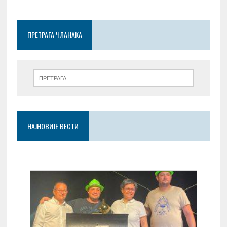
o
t
A
g
o
p
er
ПРЕТРАГА ЧЛАНАКА
k
p
НАЈНОВИЈЕ ВЕСТИ