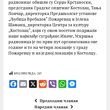
радионице обишли су Серџо Крстаноски,
председник Градске општине Костолац, Тања
Лончар, директорка Предшколске установе
„Љубица Вребалов“ Пожаревац и Јелена
Шаманц, директорка Центра за културу
„Костолац“, који су овом посетом подржали
наше најмлађе суграђане.Иначе, Ускршња
радионица је по први пут организована ове
године и то на четири локације у граду
Пожаревцу и на једној локацији у Костолцу.
БРОЈ ПРЕГЛЕДА:
207
F
E
X
R
V
W
M
a
m
e
ib
h
es
ce
ai
d
er
at
se
Предходни чланак
b
l
di
s
n
Наредни чланак