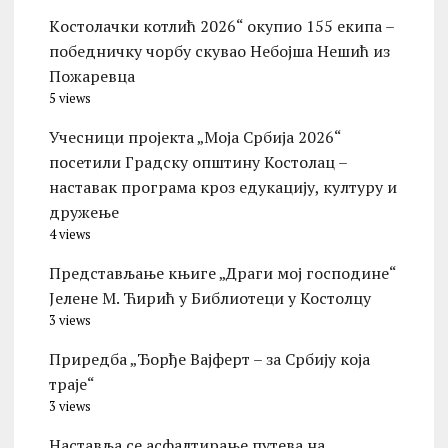
Kостолачки котлић 2026“ окупио 155 екипа –
победничку чорбу скувао Небојша Нешић из
Пожаревца
5 views
Учесници пројекта „Моја Србија 2026“
посетили Градску општину Костолац –
наставак програма кроз едукацију, културу и
дружење
4 views
Представљање књиге „Драги мој господине“
Јелене М. Ћирић у Библиотеци у Костолцу
3 views
Приредба „Ђорђе Вајферт – за Србију која
траје“
3 views
Наставља се асфалтирање путева на