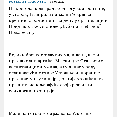
POSTED BY:
RADIO STIL
13/04/2022
На костолачком градском тргу код фонтане,
у уторак, 12. априла одржана Ускршња
креативна радионица за децу у организацији
Предшколске установе „Љубица Вребалов“
Пожаревац.
Велики број костолачких малишана, као и
предшколци вртића „Мајски цвет“ са својим
васпитачицама, уживала су данас у раду
осликавајући мотиве Ускршње декорације
пред наступајући најрадоснији хришћански
празник, испољавајући свој креативни
сликарски потенцијал.
Малишане током одржавања Ускршње