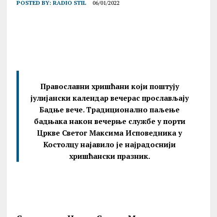
POSTED BY:
RADIO STIL
06/01/2022
Православни хришћани који поштују
јулијански календар вечерас прослављају
Бадње вече. Традиционално паљење
бадњака након вечерње службе у порти
Цркве Светог Максима Исповедника у
Костолцу најавило је најрадоснији
хришћански празник.