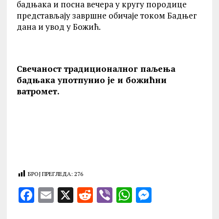
бадњака и посна вечера у кругу породице
представљају завршне обичаје током Бадњег
дана и увод у Божић.
Свечаност традиционалног паљења
бадњака употпунио је и божићни
ватромет.
БРОЈ ПРЕГЛЕДА:
276
F
E
X
R
V
W
M
a
m
e
ib
h
es