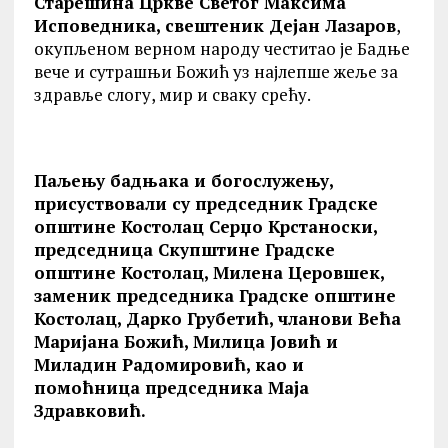
Старешина Цркве Светог Максима
Исповедника, свештеник Дејан Лазаров
,
окупљеном верном народу честитао је Бадње
вече и сутрашњи Божић уз најлепше жеље за
здравље слогу, мир и сваку срећу.
Паљењу бадњака и богослужењу,
присуствовали су председник Градске
општине Костолац Серџо Крстаноски,
председница Скупштине Градске
општине Костолац, Милена Церовшек,
заменик председника Градске општине
Костолац, Дарко Грубетић, чланови Већа
Маријана Божић, Милица Јовић и
Миладин Радомировић, као и
помоћница председника Маја
Здравковић.