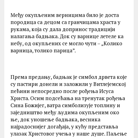
Међу окупљеним верницима било је доста
породица са децом са гранчицама храста у
рукама, која су дала допринос традицији
налагања бадњака. Док су варнице летеле ка
небу, од окупљених се могло чути – „Kолико
варница, толико парица”.
Према предању, бадњак је симбол дрвета које
су пастири донели и заложили у Витлејемској
пећини непосредно после рођења Исуса
Христа. Осим подсећања на тренутак рођења
Сина Божијег, ватра симболизује топлину и
заједништво међу људима окупљеним око
ње, док уношење бадњака, весника
најрадоснијег догађаја, у кућу представља
улазак Христовог учења у наше душе. Паљење