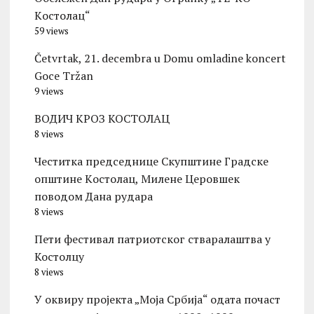
Kостолац“
59 views
Četvrtak, 21. decembra u Domu omladine koncert
Goce Tržan
9 views
ВОДИЧ КРОЗ КОСТОЛАЦ
8 views
Честитка председнице Скупштине Градске
општине Kостолац, Милене Церовшек
поводом Дана рудара
8 views
Пети фестивал патриотског стваралаштва у
Костолцу
8 views
У оквиру пројекта „Моја Србија“ одата почаст