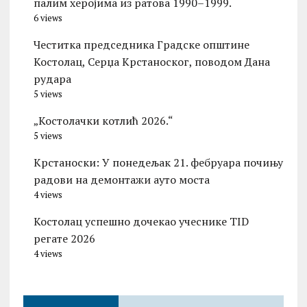
палим херојима из ратова 1990–1999.
6 views
Честитка председника Градске општине
Костолац, Серџа Крстаноског, поводом Дана
рудара
5 views
„Костолачки котлић 2026.“
5 views
Kрстаноски: У понедељак 21. фебруара почињу
радови на демонтажи ауто моста
4 views
Костолац успешно дочекао учеснике TID
регате 2026
4 views