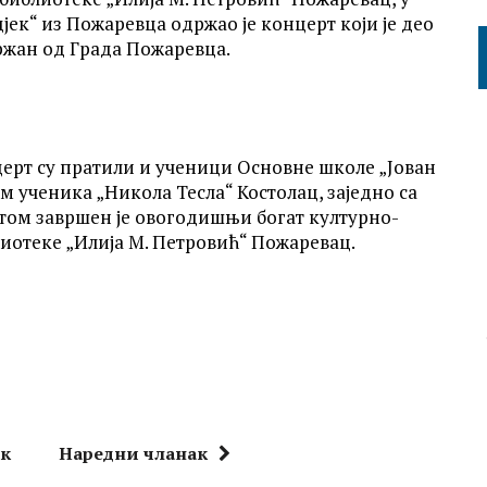
јек“ из Пожаревца одржао је концерт који је део
ржан од Града Пожаревца.
ерт су пратили и ученици Основне школе „Јован
м ученика „Никола Тесла“ Костолац, заједно са
ом завршен је овогодишњи богат културно-
отеке „Илија М. Петровић“ Пожаревац.
ак
Наредни чланак