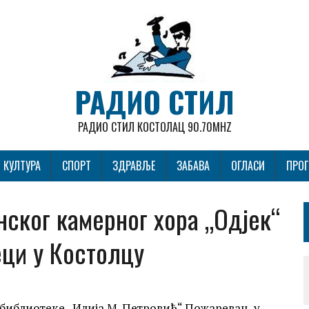
РАДИО СТИЛ
РАДИО СТИЛ КОСТОЛАЦ 90.70MHZ
КУЛТУРА
СПОРТ
ЗДРАВЉЕ
ЗАБАВА
ОГЛАСИ
ПРО
ског камерног хора „Одјек“
еци у Костолцу
библиотеке „Илија М. Петровић“ Пожаревац, у