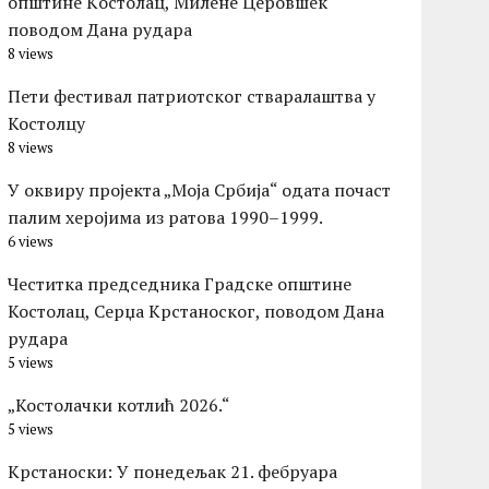
општине Kостолац, Милене Церовшек
поводом Дана рудара
8 views
Пети фестивал патриотског стваралаштва у
Костолцу
8 views
У оквиру пројекта „Моја Србија“ одата почаст
палим херојима из ратова 1990–1999.
6 views
Честитка председника Градске општине
Костолац, Серџа Крстаноског, поводом Дана
рудара
5 views
„Костолачки котлић 2026.“
5 views
Kрстаноски: У понедељак 21. фебруара