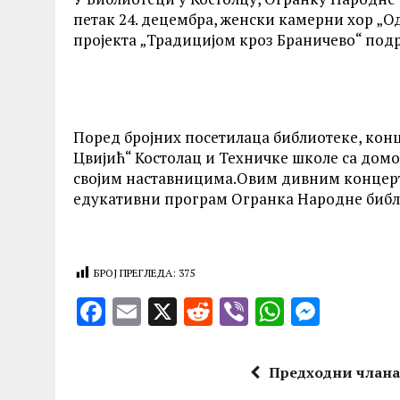
петак 24. децембра, женски камерни хор „Од
пројекта „Традицијом кроз Браничево“ под
Поред бројних посетилаца библиотеке, конц
Цвијић“ Костолац и Техничке школе са домо
својим наставницима.Овим дивним концерт
едукативни програм Огранка Народне библи
БРОЈ ПРЕГЛЕДА:
375
F
E
X
R
V
W
M
a
m
e
ib
h
es
ce
ai
d
er
at
se
Предходни члан
b
l
di
s
n