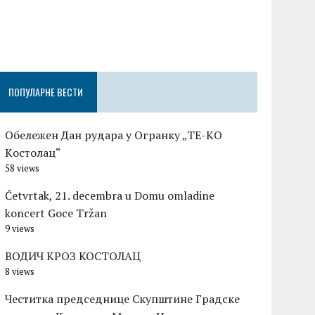
Честитка п
Градске оп
Церовшек п
ПОПУЛАРНЕ ВЕСТИ
Обележен Дан рудара у Огранку „ТЕ-KО
Kостолац“
58 views
Četvrtak, 21. decembra u Domu omladine
koncert Goce Tržan
9 views
ВОДИЧ КРОЗ КОСТОЛАЦ
8 views
Честитка председнице Скупштине Градске