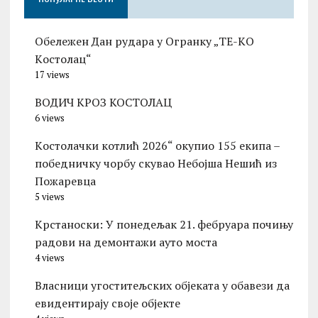
Обележен Дан рудара у Огранку „ТЕ-KО
Kостолац“
17 views
ВОДИЧ КРОЗ КОСТОЛАЦ
6 views
Kостолачки котлић 2026“ окупио 155 екипа –
победничку чорбу скувао Небојша Нешић из
Пожаревца
5 views
Kрстаноски: У понедељак 21. фебруара почињу
радови на демонтажи ауто моста
4 views
Власници угоститељских објеката у обавези да
евидентирају своје објекте