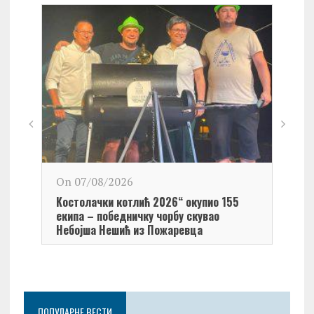
On 0
On 07/08/2026
Обел
Kостолачки котлић 2026“ окупио 155
Kост
екипа – победничку чорбу скувао
Небојша Нешић из Пожаревца
ПОПУЛАРНЕ ВЕСТИ