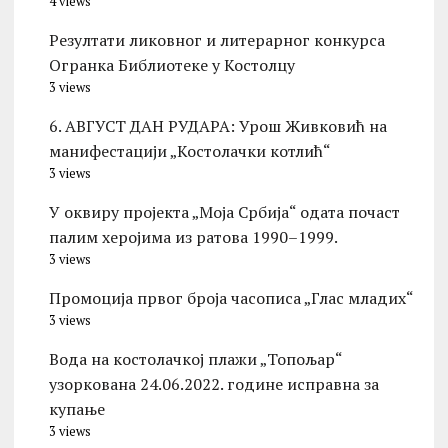
4 views
Резултати ликовног и литерарног конкурса
Огранка Библиотеке у Костолцу
3 views
6. АВГУСТ ДАН РУДАРА: Урош Живковић на
манифестацији „Костолачки котлић“
3 views
У оквиру пројекта „Моја Србија“ одата почаст
палим херојима из ратова 1990–1999.
3 views
Промоција првог броја часописа „Глас младих“
3 views
Вода на костолачкој плажи „Топољар“
узоркована 24.06.2022. године исправна за
купање
3 views