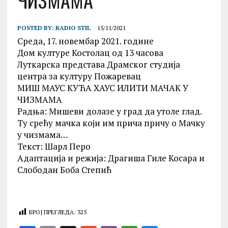
ЧИЗМАМА“
POSTED BY:
RADIO STIL
15/11/2021
Среда, 17. новембар 2021. године
Дом културе Костолац од 13 часова
Луткарска представа Драмског студиjа
центра за културу Пожаревац
МИШ МАУС КУЋА ХАУС ИЛИТИ МАЧАК У
ЧИЗМАМА
Радња: Мишеви долазе у град да утоле глад.
Ту срећу мачка који им прича причу о Мачку
у чизмама…
Текст: Шарл Перо
Адаптација и режија: Драгиша Гиле Косара и
Слободан Боба Степић
БРОЈ ПРЕГЛЕДА:
325