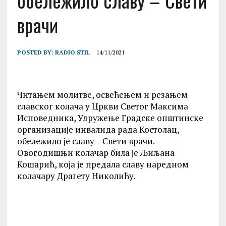
обележило славу – Свети
врачи
POSTED BY:
RADIO STIL
14/11/2021
Читањем молитве, освећењем и резањем
славског колача у Цркви Светог Максима
Исповедника, Удружење Градске општинске
организације инвалида рада Костолац,
обележило је славу – Свети врачи.
Овогодишњи колачар била је Љиљана
Кошарић, која је предала славу наредном
колачару Драгету Николићу.