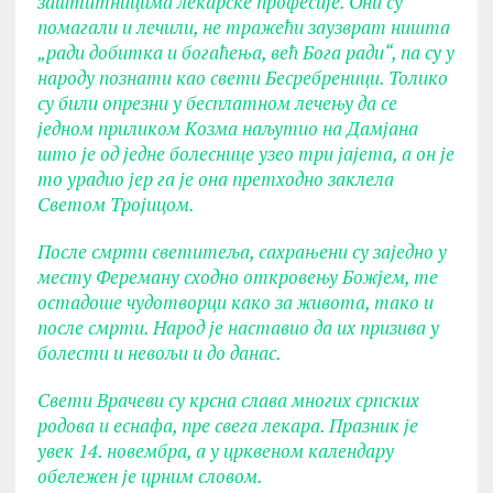
заштитницима лекарске професије. Они су
помагали и лечили, не тражећи заузврат ништа
„ради добитка и богаћења, већ Бога ради“, па су у
народу познати као свети Бесребреници. Толико
су били опрезни у бесплатном лечењу да се
једном приликом Kозма наљутио на Дамјана
што је од једне болеснице узео три јајета, а он је
то урадио јер га је она претходно заклела
Светом Тројицом.
После смрти светитеља, сахрањени су заједно у
месту Фереману сходно откровењу Божјем, те
остадоше чудотворци како за живота, тако и
после смрти. Народ је наставио да их призива у
болести и невољи и до данас.
Свети Врачеви су крсна слава многих српских
родова и еснафа, пре свега лекара. Празник је
увек 14. новембра, а у црквеном календару
обележен је црним словом.