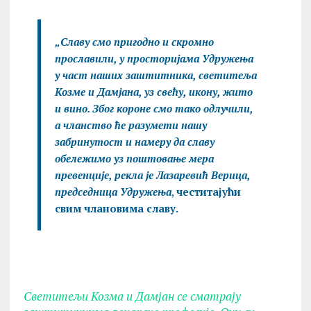
„Славу смо пригодно и скромно
прославили, у просторијама Удружења
у част наших заштитника, светитеља
Козме и Дамјана, уз свећу, икону, жито
и вино. Због короне смо тако одлучили,
а чланство ће разумети нашу
забринутост и намеру да славу
обележимо уз поштовање мера
превенције, рекла је Лазаревић Верица,
председница Удружења
,
честитајући
свим члановима славу.
Светитељи Козма и Дамјан се сматрају