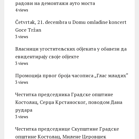
радови на демонтажи ауто моста
4 views
Četvrtak, 21. decembra u Domu omladine koncert
Goce Tržan
3 views
Власници угоститељских објеката у обавези да
евидентирају своје објекте
3 views
Промоција првог броја часописа „Глас младих“
3 views
Честитка председника Градске општине
Костолац, Серџа Крстаноског, поводом Дана
рудара
3 views
Честитка председнице Скупштине Градске
општине Kостолац, Милене Церовшек