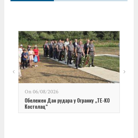
On 06/08/2026
Обележен Дан рудара у Огранку „ТЕ-KО
Kостолац“
On 0
Чест
Град
Церо