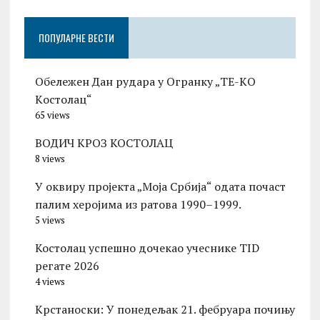
ПОПУЛАРНЕ ВЕСТИ
Обележен Дан рудара у Огранку „ТЕ-KО
Kостолац“
65 views
ВОДИЧ КРОЗ КОСТОЛАЦ
8 views
У оквиру пројекта „Моја Србија“ одата почаст
палим херојима из ратова 1990–1999.
5 views
Костолац успешно дочекао учеснике TID
регате 2026
4 views
Kрстаноски: У понедељак 21. фебруара почињу