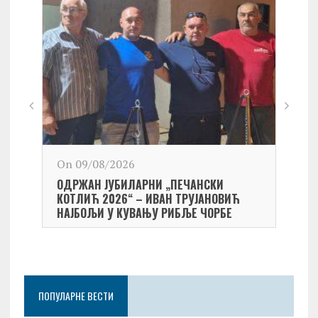
On 09/08/2026
On 0
ОДРЖАН ЈУБИЛАРНИ „ПЕЧАНСКИ
Kост
КОТЛИЋ 2026“ – ИВАН ТРУЈАНОВИЋ
екипа
НАЈБОЉИ У КУВАЊУ РИБЉЕ ЧОРБЕ
Небо
ПОПУЛАРНЕ ВЕСТИ