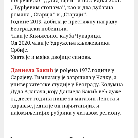
погрешила?’’, ,,Зид тајни’’ и последњи 2021.
,,Ђурђевим стопама’’, као и два љубавна
романа ,,Старија’’ и ,,Старији’’.
Године 2019. добила је престижну награду
Београдски победник.
Члан је Књижевног клуба Чукарица.
Од 2020. члан је Удружења књижевника
Србије.
Удата је и мајка двојице синова.
Даниела Бакић
је рођена 1977. године у
Сарајеву. Гимназију је завршила у Чачку, а
универзитетске студије у Београду. Колумна
Дуда Алапача, коју Даниела Бакић већ дуже
од десет година пише за магазин Лепота и
здравље, једна је од најчитанијих и
најомиљенијих рубрика у читавом региону.