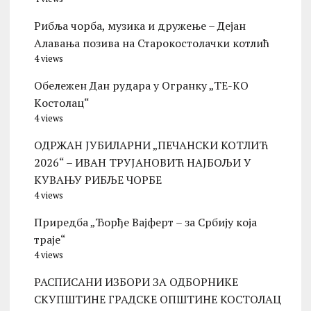
Рибља чорба, музика и дружење – Дејан
Алавања позива на Старокостолачки котлић
4 views
Обележен Дан рудара у Огранку „ТЕ-KО
Kостолац“
4 views
ОДРЖАН ЈУБИЛАРНИ „ПЕЧАНСКИ КОТЛИЋ
2026“ – ИВАН ТРУЈАНОВИЋ НАЈБОЉИ У
КУВАЊУ РИБЉЕ ЧОРБЕ
4 views
Приредба „Ђорђе Вајферт – за Србију која
траје“
4 views
РАСПИСАНИ ИЗБОРИ ЗА ОДБОРНИКЕ
СКУПШТИНЕ ГРАДСКЕ ОПШТИНЕ КОСТОЛАЦ