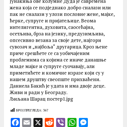
Јунакиња ове колумне Дуда је савремена
жена која се подједнако добро сналази или
пак не сналази у улози пословне жене, мајке,
ћерке, супруге и пријатељице. Веома
интелигентна, духовита, саосећајна,
осетљива, брза на језику, предузимљива,
опсесивно везана за своје дете, најгори
сувозач и „најбоља“ другарица. Кроз њене
приче срешћете се са уобичајеним
проблемима са којима се иначе данашње
младе мајке и супруге суочавају, али
приметићете и комичне изразе који су у
нашем друштву свеопште прихваћени.
Даниела Бакић је удата и има двоје деце.
Живи и ради у Београду.
Љиљана Шарац постер1.jpg
БРОЈ ПРЕГЛЕДА:
367
F
E
X
R
V
W
M