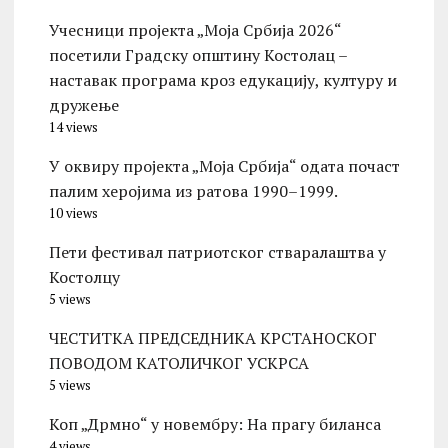
Учесници пројекта „Моја Србија 2026“
посетили Градску општину Костолац –
наставак програма кроз едукацију, културу и
дружење
14 views
У оквиру пројекта „Моја Србија“ одата почаст
палим херојима из ратова 1990–1999.
10 views
Пети фестивал патриотског стваралаштва у
Костолцу
5 views
ЧЕСТИТКА ПРЕДСЕДНИКА КРСТАНОСКОГ
ПОВОДОМ КАТОЛИЧКОГ УСКРСА
5 views
Коп „Дрмно“ у новембру: На прагу биланса
4 views