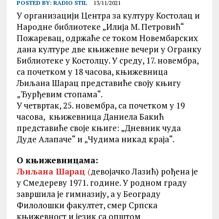
POSTED BY:
RADIO STIL
13/11/2021
У организацији Центра за културу Костолац и
Народне библиотеке „Илија М. Петровић“
Пожаревац, одржаће се током Новембарских
дана културе две књижевне вечери у Огранку
Библиотеке у Костолцу. У среду, 17. новембра,
са почетком у 18 часова, књижевница
Љиљана Шарац представиће своју књигу
„Ђурђевим стопама“.
У четвртак, 25. новембра, са почетком у 19
часова, књижевница Даниела Бакић
представиће своје књиге: „Дневник чуда
Дуде Алапаче“ и „Чудима никад краја“.
О књижевницама:
Љиљана Шарац
(
девојачко Лазић) рођена је
у Смедереву 1971. године. У родном граду
завршила је гимназију, а у Београду
Филолошки факултет, смер Српска
књижевност и језик са општом