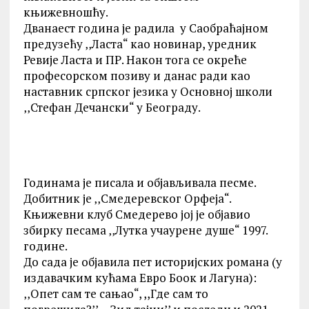
књижевношћу.
Дванаест година је радила у Саобраћајном
предузећу ‚‚Ласта“ као новинар, уредник
Ревије Ласта и ПР. Након тога се окреће
професорском позиву и данас ради као
наставник српског језика у Основној школи
‚‚Стефан Дечански“ у Београду.
Годинама је писала и објављивала песме.
Добитник је ‚‚Смедеревског Орфеја“.
Књижевни клуб Смедерево јој је објавио
збирку песама ‚‚Лутка учаурене душе“ 1997.
године.
До сада је објавила пет историјских романа (у
издавачким кућама Евро Боок и Лагуна):
‚‚Опет сам те сањао“, ,,Где сам то