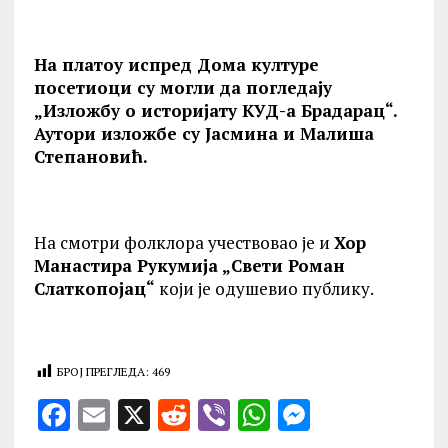
На платоу испред Дома културе
посетиоци су могли да погледају
„Изложбу о историјату КУД-а Брадарац“.
Аутори изложбе су Јасмина и Малиша
Степановић.
На смотри фолклора учествовао је и
Хор
Манастира Рукумија „Свети Роман
Слаткопојац“
који је одушевио публику.
БРОЈ ПРЕГЛЕДА:
469
F
E
X
R
V
W
M
a
m
e
ib
h
es