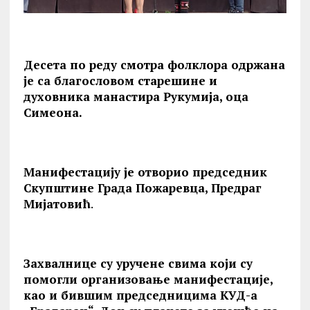
Десета по реду смотра фолклора одржана
је са благословом старешине и
духовника манастира Рукумија, оца
Симеона.
Манифестацију је отворио председник
Скупштине Града Пожаревца, Предраг
Мијатовић
.
Захвалнице су уручене свима који су
помогли организовање манифестације,
као и бившим председницима КУД-а