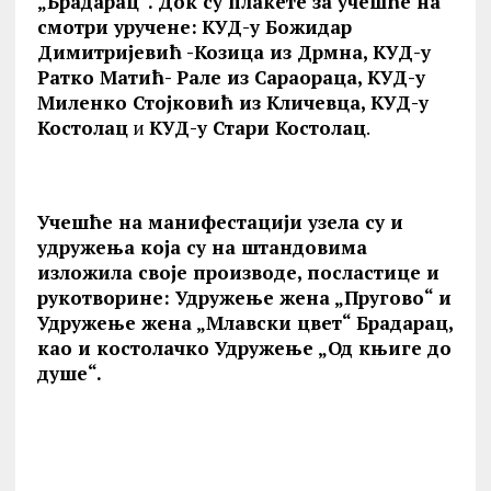
„Брадарац“. Док су плакете за учешће на
смотри уручене:
КУД-у Божидар
Димитријевић -Козица из Дрмна, КУД-у
Ратко Матић- Рале из Сараораца, КУД-у
Миленко Стојковић из Кличевца, КУД-у
Костолац
и
КУД-у Стари Костолац
.
Учешће на манифестацији узела су и
удружења која су на штандовима
изложила своје производе, посластице и
рукотворине: Удружење жена „Пругово“ и
Удружење жена „Млавски цвет“ Брадарац,
као и костолачко Удружење „Од књиге до
душе“.