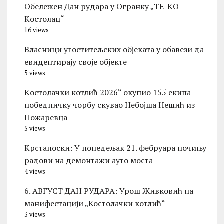
Обележен Дан рудара у Огранку „ТЕ-KО
Kостолац“
16 views
Власници угоститељских објеката у обавези да
евидентирају своје објекте
5 views
Kостолачки котлић 2026“ окупио 155 екипа –
победничку чорбу скувао Небојша Нешић из
Пожаревца
5 views
Kрстаноски: У понедељак 21. фебруара почињу
радови на демонтажи ауто моста
4 views
6. АВГУСТ ДАН РУДАРА: Урош Живковић на
манифестацији „Костолачки котлић“
3 views