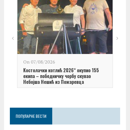
On 0
On 07/08/2026
Обел
Kостолачки котлић 2026“ окупио 155
Kост
екипа – победничку чорбу скувао
Небојша Нешић из Пожаревца
ПОПУЛАРНЕ ВЕСТИ