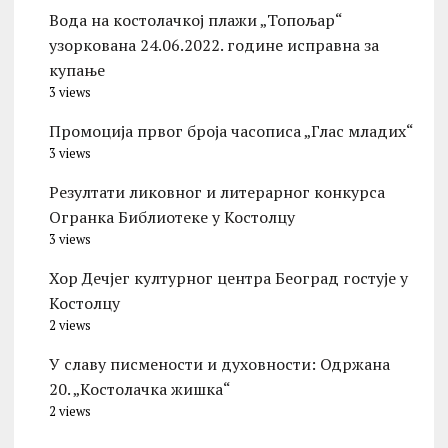
Вода на костолачкој плажи „Топољар“
узоркована 24.06.2022. године исправна за
купање
3 views
Промоција првог броја часописа „Глас младих“
3 views
Резултати ликовног и литерарног конкурса
Огранка Библиотеке у Костолцу
3 views
Хор Дечјег културног центра Београд гостује у
Костолцу
2 views
У славу писмености и духовности: Одржана
20. „Костолачка жишка“
2 views