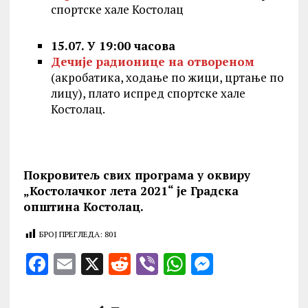
спортске хале Костолац
15.07. У 19:00 часова
Дечије радионице на отвореном
(акробатика, ходање по жици, цртање по
лицу), плато испред спортске хале
Костолац.
Покровитељ свих програма у оквиру
„Костолачког лета 2021“ је Градска
општина Костолац.
БРОЈ ПРЕГЛЕДА:
801
F
E
X
R
V
W
M
a
m
e
ib
h
es