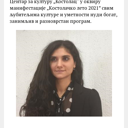
Центар за културу „Костолац“ у оквиру
манифестације „Kостолачко лето 2021” свим
љубитељима културе и уметности нуди богат,
занимљив и разноврстан програм.