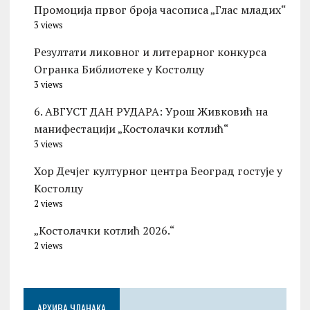
Промоција првог броја часописа „Глас младих“
3 views
Резултати ликовног и литерарног конкурса
Огранка Библиотеке у Костолцу
3 views
6. АВГУСТ ДАН РУДАРА: Урош Живковић на
манифестацији „Костолачки котлић“
3 views
Хор Дечјег културног центра Београд гостује у
Костолцу
2 views
„Костолачки котлић 2026.“
2 views
АРХИВА ЧЛАНАКА