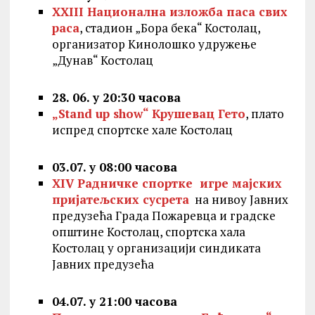
XXIII Национална изложба паса свих
раса
, стадион „Бора бека“ Костолац,
организатор Кинолошко удружење
„Дунав“ Костолац
28. 06. у 20:30 часова
„Stand up show“ Крушевац Гето
, плато
испред спортске хале Костолац
03.07. у 08:00 часова
XIV Радничке спортке игре мајских
пријатељских сусрета
на нивоу Јавних
предузећа Града Пожаревца и градске
општине Костолац, спортска хала
Костолац у организацији синдиката
Јавних предузећа
04.07. у 21:00 часова