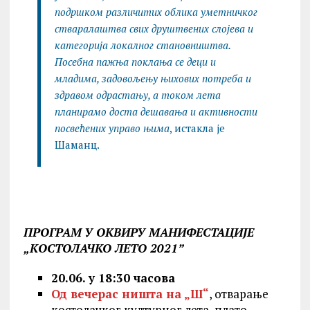
подршком различитих облика уметничког
стваралаштва свих друштвених слојева и
категорија локалног становништва.
Посебна пажња поклања се деци и
младима, задовољењу њихових потреба и
здравом одрастању, а током лета
планирамо доста дешавања и активности
посвећених управо њима
, истакла је
Шаманц.
ПРОГРАМ
У ОКВИРУ МАНИФЕСТАЦИЈЕ
„KОСТОЛАЧКО ЛЕТО 2021”
20.06. у 18:30 часова
Од вечерас ништа на „Ш“
, отварање
костолачког културног лета, плато