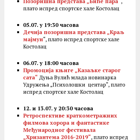
Позоришна представа „Биће пара“
,
плато испред спортске хале Костолац
05.07. у 19:30 часова
Дечија позоришна представа „Краљ
мајмун
“, плато испред спортске хале
Костолац
06.07. у 18:00 часова
Промоција књиге „Казаљке старог
сата“
Дуња Вулић млада новинарка
Удружења „Психолошки центар“, плато
испред спортске хале Костолац
12. и 13.07. у 20:30 часова
Ретроспективе краткометражних
филмова хорора и фантастике
Међународног фестивала
„Хризантема 2016-2019“
, плато испред