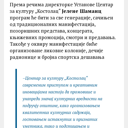
Према речима директорке Установе Центар
за културу „Костолац“
Јелене Шаманц
програм ће бити за све генерације, сачињен
од традиционалних манифестација,
позоришних представа, концерата,
књижевних промоција, смотри и предавања.
Такође у оквиру манифестације биће
организоване ликовне колоније, дечије
радионице и бројна спортска дешавања
–
Центар за културу „Костолац“
савременим приступом и креативним
иновацијама настоји да промовише и
унапреди значај културних вредности на
подручју општине, како организовањем
квалитетних културних садржаја,
гостовањем истакнутих и признатих
уметника, тако и подстицањем и