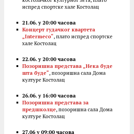
испред спортске хале Костолац
21.06. у 20:00 часова
Концерт гудачког квартета
„Intermeco“
, плато испред спортске
хале Костолац
22.06. у 20:00 часова
Позоришна представа „Нека буде
шта буде“
, позоришна сала Дома
културе Костолац
26.06. у 16:00 часова
Позоришна представа за
предшколце
, позоришна сала Дома
културе Костолац
27.06 у 09:00 часова