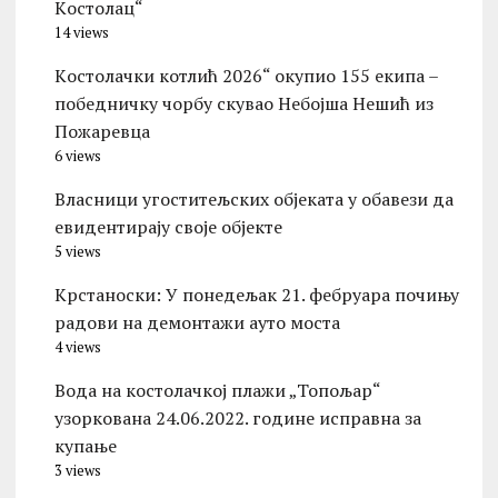
Kостолац“
14 views
Kостолачки котлић 2026“ окупио 155 екипа –
победничку чорбу скувао Небојша Нешић из
Пожаревца
6 views
Власници угоститељских објеката у обавези да
евидентирају своје објекте
5 views
Kрстаноски: У понедељак 21. фебруара почињу
радови на демонтажи ауто моста
4 views
Вода на костолачкој плажи „Топољар“
узоркована 24.06.2022. године исправна за
купање
3 views