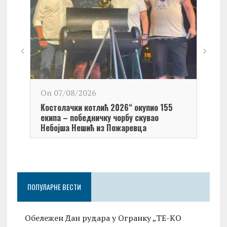
On 0
On 07/08/2026
Обел
Kостолачки котлић 2026“ окупио 155
Kост
екипа – победничку чорбу скувао
Небојша Нешић из Пожаревца
ПОПУЛАРНЕ ВЕСТИ
Обележен Дан рудара у Огранку „ТЕ-KО