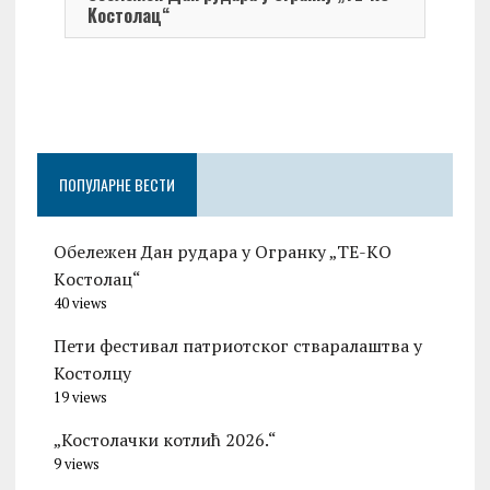
Kостолац“
On 0
Чест
Град
Церо
ПОПУЛАРНЕ ВЕСТИ
Обележен Дан рудара у Огранку „ТЕ-KО
Kостолац“
40 views
Пети фестивал патриотског стваралаштва у
Костолцу
19 views
„Костолачки котлић 2026.“
9 views