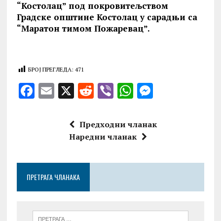
“Костолац” под покровитељством
Градске општине Костолац у сарадњи са
“Маратон тимом Пожаревац”.
БРОЈ ПРЕГЛЕДА:
471
F
E
X
R
V
W
M
a
m
e
ib
h
es
ce
ai
d
er
at
se
Предходни чланак
b
l
di
s
n
Наредни чланак
o
t
A
g
o
p
er
ПРЕТРАГА ЧЛАНАКА
k
p