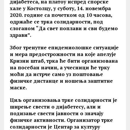
дијабетеса, на платоу испред спорске
хале у Костолцу, у суботу, 14. новембра
2020. године са почетком од 10 часова,
одржаће се трка солидарности, под
слоганом “Да свет поплави и сви будемо
здрави”.
Због тренутне епидемиолошке ситуације
и мера предострожности на које апелује
Кризни штаб, трка ће бити организована
на посебан начин, а учесници ће трку
моћи да истрче само уз поштовање
физичке дистанце и ношења заштитне
маске.
Циљ организовања трке солидарности је
ширење свести о дијабетесу, али и
подизање свести јавности о значају
физичке активности. Организатор трке
солидарности је Центар за културу