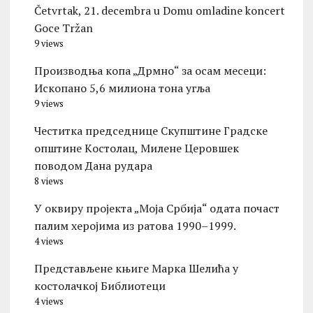
Četvrtak, 21. decembra u Domu omladine koncert
Goce Tržan
9 views
Производња копа „Дрмно“ за осам месеци:
Ископано 5,6 милиона тона угља
9 views
Честитка председнице Скупштине Градске
општине Kостолац, Милене Церовшек
поводом Дана рудара
8 views
У оквиру пројекта „Моја Србија“ одата почаст
палим херојима из ратова 1990–1999.
4 views
Представљене књиге Марка Шелића у
костолачкој Библиотеци
4 views