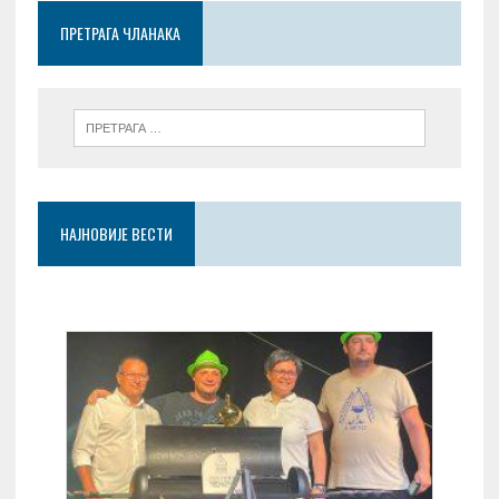
o
p
er
ПРЕТРАГА ЧЛАНАКА
k
p
НАЈНОВИЈЕ ВЕСТИ