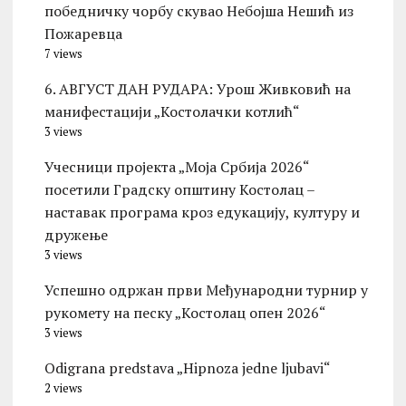
победничку чорбу скувао Небојша Нешић из
Пожаревца
7 views
6. АВГУСТ ДАН РУДАРА: Урош Живковић на
манифестацији „Костолачки котлић“
3 views
Учесници пројекта „Моја Србија 2026“
посетили Градску општину Костолац –
наставак програма кроз едукацију, културу и
дружење
3 views
Успешно одржан први Међународни турнир у
рукомету на песку „Костолац опен 2026“
3 views
Odigrana predstava „Hipnoza jedne ljubavi“
2 views