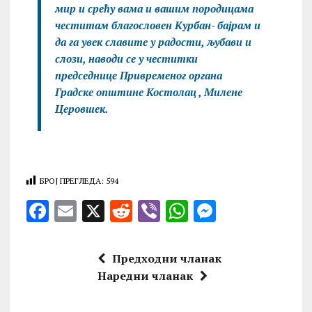
мир и срећу вама и вашим породицама
честитам благословен Kурбан- бајрам и
да га увек славите у радости, љубави и
слози, наводи се у честитки
председнице Привременог органа
Градске општине Костолац , Милене
Церовшек.
БРОЈ ПРЕГЛЕДА:
594
F
E
X
R
V
W
M
a
m
e
ib
h
es
ce
ai
d
er
at
se
Предходни чланак
b
l
di
s
n
Наредни чланак
o
t
A
g