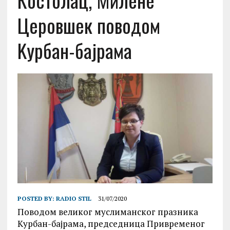
Костолац, Милене
Церовшек поводом
Kурбан-бајрама
POSTED BY:
RADIO STIL
31/07/2020
Поводом великог муслиманског празника
Kурбан-бајрама, председница Привременог