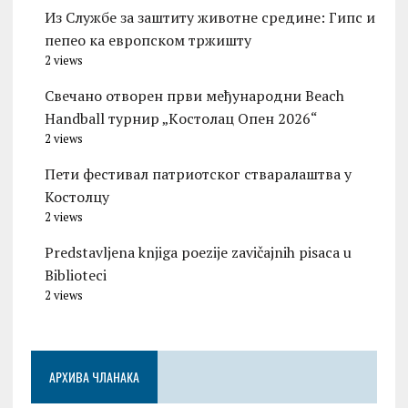
Из Службе за заштиту животне средине: Гипс и
пепео ка европском тржишту
2 views
Свечано отворен први међународни Beach
Handball турнир „Kостолац Опен 2026“
2 views
Пети фестивал патриотског стваралаштва у
Костолцу
2 views
Predstavljena knjiga poezije zavičajnih pisaca u
Biblioteci
2 views
АРХИВА ЧЛАНАКА