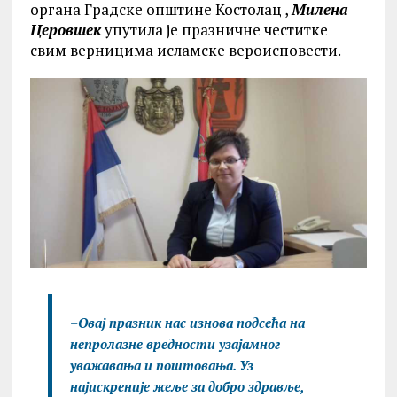
органа Градске општине Костолац ,
Милена
Церовшек
упутила је празничне честитке
свим верницима исламске вероисповести.
–
Овај празник нас изнова подсећа на
непролазне вредности узајамног
уважавања и поштовања. Уз
најискреније жеље за добро здравље,