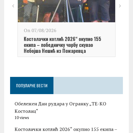
On 0
On 07/08/2026
Обел
Kостолачки котлић 2026“ окупио 155
Kост
екипа – победничку чорбу скувао
Небојша Нешић из Пожаревца
ПОПУЛАРНЕ ВЕСТИ
Обележен Дан рудара у Огранку „ТЕ-KО
Kостолац“
10 views
Kостолачки котлић 2026“ окупио 155 екипа –