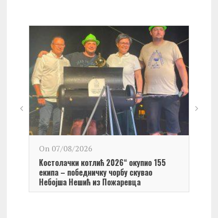
On 0
On 07/08/2026
Обел
Kостолачки котлић 2026“ окупио 155
Kост
екипа – победничку чорбу скувао
Небојша Нешић из Пожаревца