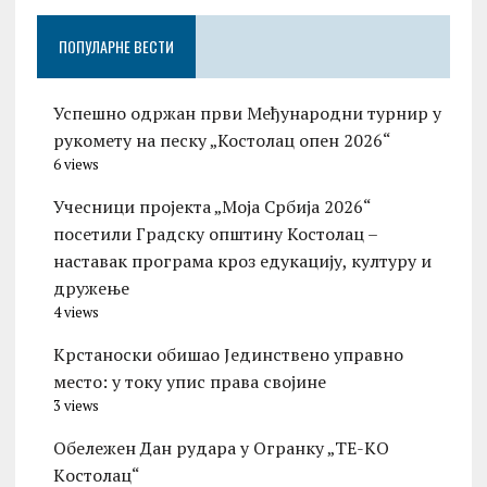
ПОПУЛАРНЕ ВЕСТИ
Успешно одржан први Међународни турнир у
рукомету на песку „Костолац опен 2026“
6 views
Учесници пројекта „Моја Србија 2026“
посетили Градску општину Костолац –
наставак програма кроз едукацију, културу и
дружење
4 views
Крстаноски обишао Јединствено управно
место: у току упис права својине
3 views
Обележен Дан рудара у Огранку „ТЕ-KО
Kостолац“