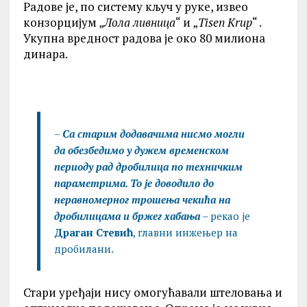
Радове је, по систему кључ у руке, извео
конзорцијум „
Лола ливница
“ и „
Tisen Krup
“ .
Укупна вредност радова је око 80 милиона
динара.
–
Са старим додавачима нисмо могли
да обезбедимо у дужем временском
периоду рад дробилица по техничким
параметрима. То је доводило до
неравномерног трошења чекића на
дробилицама и бржег хабања
– рекао је
Драган Стевић
, главни инжењер на
дробилани.
Стари уређаји нису омогућавали штеловања и