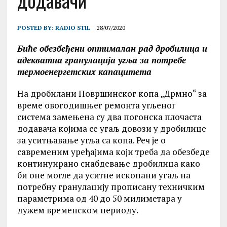
додавачи
POSTED BY:
RADIO STIL
28/07/2020
Биће обезбеђени оптималан рад дробилица и
адекватна гранулација угља за потребе
термоенергетских капацитета
На дробилани Површинског копа „Дрмно“ за
време овогодишњег ремонта угљеног
система замењена су два погонска плочаста
додавача којима се угаљ довози у дробилице
за уситњавање угља са копа. Реч је о
савременим уређајима који треба да обезбеде
континуирано снабдевање дробилица како
би оне могле да уситне ископани угаљ на
потребну гранулацију прописану техничким
параметрима од 40 до 50 милиметара у
дужем временском периоду.