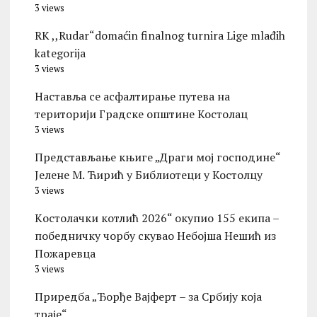
3 views
RK ,,Rudar“domaćin finalnog turnira Lige mlađih
kategorija
3 views
Наставља се асфалтирање путева на
територији Градске општине Костолац
3 views
Представљање књиге „Драги мој господине“
Јелене М. Ћирић у Библиотеци у Костолцу
3 views
Kостолачки котлић 2026“ окупио 155 екипа –
победничку чорбу скувао Небојша Нешић из
Пожаревца
3 views
Приредба „Ђорђе Вајферт – за Србију која
траје“