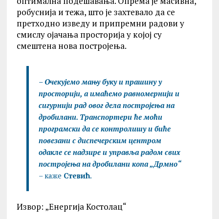
оптимална подешавања. Опрема је масивна,
робуснија и тежа, што је захтевало да се
претходно изведу и припремни радови у
смислу ојачања просторија у којој су
смештена нова постројења.
– Очекујемо мању буку и прашину у
просторији, а имаћемо равномернији и
сигурнији рад овог дела постројења на
дробилани. Транспортери ће моћи
програмски да се контролишу и биће
повезани с диспечерским центром
одакле се надзире и управља радом свих
постројења на дробилани копа „Дрмно“
– каже
Стевић
.
Извор: „Енергија Костолац“