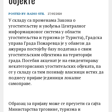
објекте
POSTED BY:
RADIO STIL
27/05/2020
У складу са променама Закона о
угоститељству и увођења Централног
информационог система у области
угоститељства и туризма (е Туриста), Градска
управа Града Пожаревца је у обавези да
ажурира постојећу базу података о свим
угоститељским објектима на територији
града. Посебан акценат је на евидентирању
некатегорисаних угоститељских објеката, па
се у складу са тим позивају власници истих да
поднесу пријаве јединици локалне
самоправе.
Образац за пријаву може се преузети са сајта
Министарства трговине, туризма и