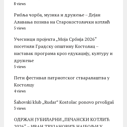
8 views
Рибља чорба, музика и дружење – Дејан
Алавања позива на Старокостолачки котлић
5 views
Учесници пројекта „Моја Србија 2026“
посетили Градску општину Костолац –
наставак програма кроз едукацију, културу и
дружење
5 views
Пети фестивал патриотског стваралаштва у
Костолцу
4 views
Šahovski klub „Rudar” Kostolac ponovo prvoligaš
3 views
ОДРЖАН ЈУБИЛАРНИ „ПЕЧАНСКИ КОТЛИЋ
2026“ – ИВАН ТРУЈАНОВИЋ НАЈБОЉИ У