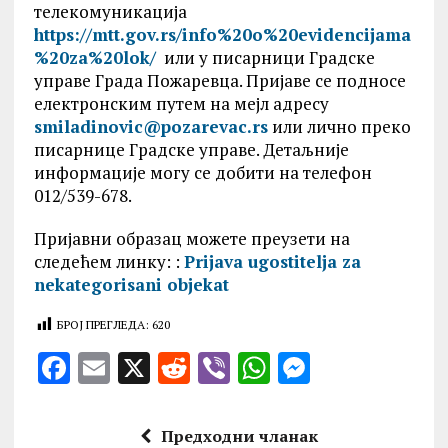
телекомуникација
https://mtt.gov.rs/info%20o%20evidencijama
%20za%20lok/
или у писарници Градске
управе Града Пожаревца. Пријаве се подносе
електронским путем на мејл адресу
smiladinovic@pozarevac.rs
или лично преко
писарнице Градске управе. Детаљније
информације могу се добити на телефон
012/539-678.
Пријавни образац можете преузети на
следећем линку: :
Prijava ugostitelja za
nekategorisani objekat
БРОЈ ПРЕГЛЕДА:
620
F
E
X
R
V
W
M
a
m
e
ib
h
es
ce
ai
d
er
at
se
Предходни чланак