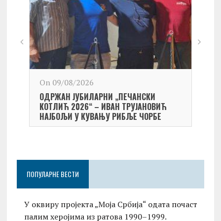
On 09/08/2026
On 0
ОДРЖАН ЈУБИЛАРНИ „ПЕЧАНСКИ
Kост
КОТЛИЋ 2026“ – ИВАН ТРУЈАНОВИЋ
екипа
НАЈБОЉИ У КУВАЊУ РИБЉЕ ЧОРБЕ
Небо
ПОПУЛАРНЕ ВЕСТИ
У оквиру пројекта „Моја Србија“ одата почаст
палим херојима из ратова 1990–1999.