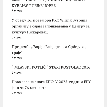
КУВАЊУ РИБЉЕ ЧОРБЕ
3 views
У среду 16. новембра PKC Wiring Systems
организује сајам запошљавања у Центру за
културу Пожаревац
3 views
Приредба „Ђорђе Вајферт – за Србију која
траје“
3 views
“ MLAVSKI KOTLIĆ “ STARI KOSTOLAC 2016
2 views
Нова зелена снага ЕПС: У 2025. години ЕПС
јачи за 76 мегавата
2 views