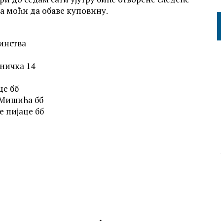
на моћи да обаве куповину.
динства
ничка 14
це бб
 Мишића бб
е пијаце бб