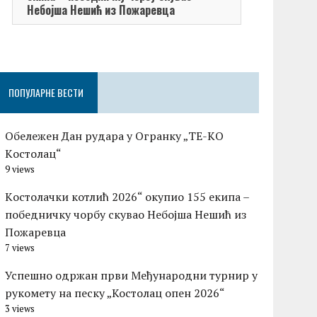
Небојша Нешић из Пожаревца
ПОПУЛАРНЕ ВЕСТИ
Обележен Дан рудара у Огранку „ТЕ-KО
Kостолац“
9 views
Kостолачки котлић 2026“ окупио 155 екипа –
победничку чорбу скувао Небојша Нешић из
Пожаревца
7 views
Успешно одржан први Међународни турнир у
рукомету на песку „Костолац опен 2026“
3 views