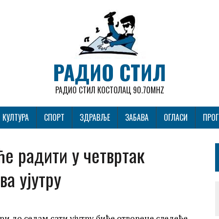
РАДИО СТИЛ
РАДИО СТИЛ КОСТОЛАЦ 90.70MHZ
КУЛТУРА
СПОРТ
ЗДРАВЉЕ
ЗАБАВА
ОГЛАСИ
ПРО
ће радити у четвртак
ва ујутру
ри до седам сати ујутру биће отворене следеће