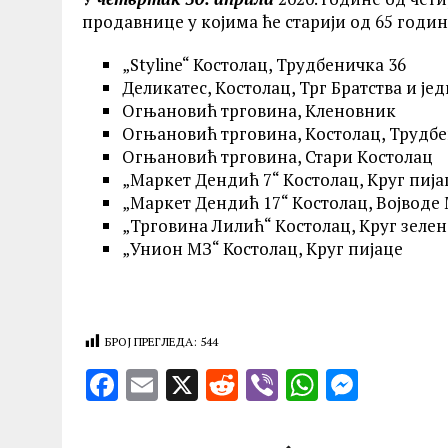
продавнице у којима ће старији од 65 годи
„Styline“ Костолац, Трудбеничка 36
Деликатес, Kостолац, Трг Братства и је
Огњановић трговина, Kленовник
Огњановић трговина, Kостолац, Трудбе
Огњановић трговина, Стари Kостолац
„Маркет Дендић 7“ Kостолац, Kруг пија
„Маркет Дендић 17“ Kостолац, Војводе
„Трговина Лилић“ Kостолац, Kруг зелен
„Унион МЗ“ Костолац, Круг пијаце
БРОЈ ПРЕГЛЕДА:
544
F
E
X
R
V
W
M
a
m
e
ib
h
es