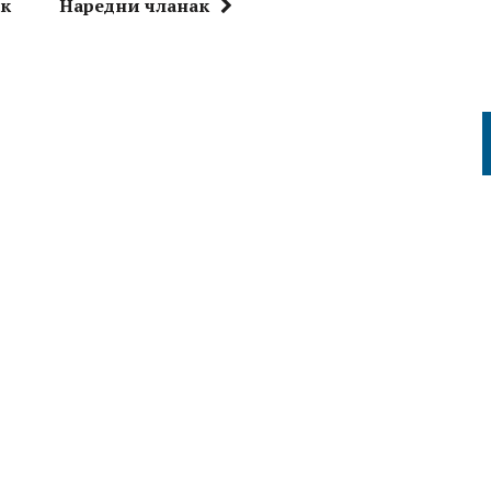
ак
Наредни чланак