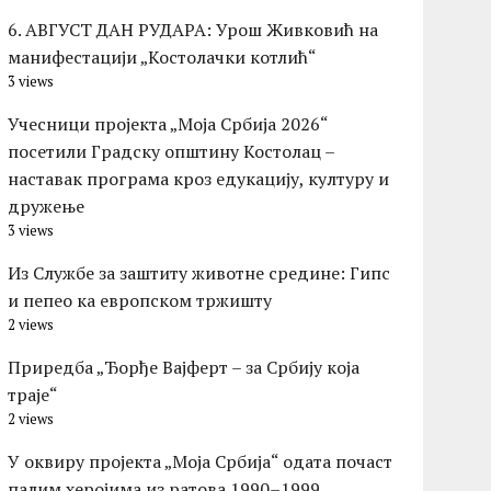
6. АВГУСТ ДАН РУДАРА: Урош Живковић на
манифестацији „Костолачки котлић“
3 views
Учесници пројекта „Моја Србија 2026“
посетили Градску општину Костолац –
наставак програма кроз едукацију, културу и
дружење
3 views
Из Службе за заштиту животне средине: Гипс
и пепео ка европском тржишту
2 views
Приредба „Ђорђе Вајферт – за Србију која
траје“
2 views
У оквиру пројекта „Моја Србија“ одата почаст
палим херојима из ратова 1990–1999.