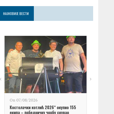
НАЈНОВИЈЕ ВЕСТИ
On 06/08/2
On 07/08/2026
Обележен Да
Kостолачки котлић 2026“ окупио 155
Kостолац“
екипа – победничку чорбу скувао