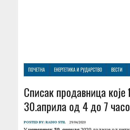
ПОЧЕТНА
ЕНЕРГЕТИКА И РУДАРСТВО
ВЕСТИ
Списак продавница које 
30.априла од 4 до 7 часо
POSTED BY:
RADIO STIL
29/04/2020
У
четвртак 30. априла
2020. године од чети