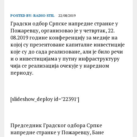
POSTED BY:
RADIO STIL
22/08/2019
Градски одбор Српске напредне странке у
Пожаревцу, организовао је у четвртак, 22.
08.2019 године конференцију за медије на
којој су презентоване капиталне инвестиције
које су до сада реализоване, али је било речи
и о инвестицијама у путну инфраструктуру
чија се реализација очекује у наредном
периоду.
[slideshow_deploy id=’22391′]
Председник Градског одбора Српке
напредне странке у Пожаревцу, Бане