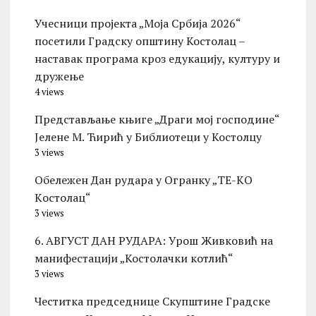
Учесници пројекта „Моја Србија 2026“
посетили Градску општину Костолац –
наставак програма кроз едукацију, културу и
дружење
4 views
Представљање књиге „Драги мој господине“
Јелене М. Ћирић у Библиотеци у Костолцу
3 views
Обележен Дан рудара у Огранку „ТЕ-KО
Kостолац“
3 views
6. АВГУСТ ДАН РУДАРА: Урош Живковић на
манифестацији „Костолачки котлић“
3 views
Честитка председнице Скупштине Градске