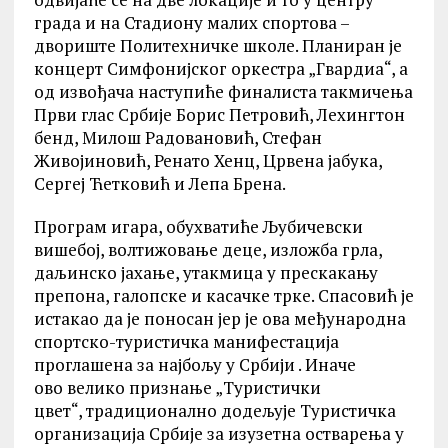
града и на Стадиону малих спортова –
двориште Политехничке школе. Планиран је
концерт Симфонијског оркестра „Гвардиа“, а
од извођача наступиће финалиста такмичења
Први глас Србије Борис Петровић, Лехингтон
бенд, Милош Радовановић, Стефан
Живојиновић, Ренато Хенц, Црвена јабука,
Сергеј Ћетковић и Лепа Брена.
Програм игара, обухватиће Љубичевски
вишебој, волтижовање деце, изложба грла,
даљинско јахање, утакмица у прескакању
препона, галопске и касачке трке. Спасовић је
истакао да је поносан јер је ова међународна
спортско-туристичка манифестација
проглашена за најбољу у Србији . Иначе
ово велико признање „Туристички
цвет“, традиционално додељује Туристичка
организација Србије за изузетна остварења у