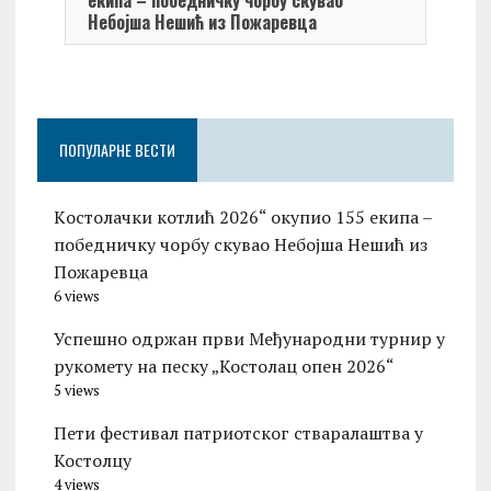
Небојша Нешић из Пожаревца
ПОПУЛАРНЕ ВЕСТИ
Kостолачки котлић 2026“ окупио 155 екипа –
победничку чорбу скувао Небојша Нешић из
Пожаревца
6 views
Успешно одржан први Међународни турнир у
рукомету на песку „Костолац опен 2026“
5 views
Пети фестивал патриотског стваралаштва у
Костолцу
4 views