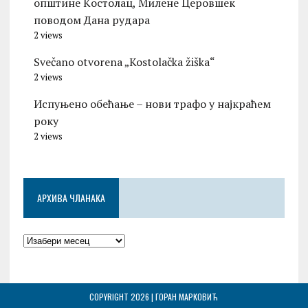
општине Kостолац, Милене Церовшек
поводом Дана рудара
2 views
Svečano otvorena „Kostolačka žiška“
2 views
Испуњено обећање – нови трафо у најкраћем
року
2 views
АРХИВА ЧЛАНАКА
COPYRIGHT 2026 | ГОРАН МАРКОВИЋ