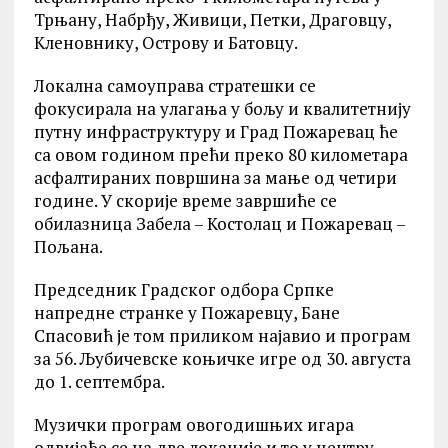
Трњану, Набрђу, Живици, Петки, Драговцу,
Кленовнику, Острову и Батовцу.
Локална самоуправа стратешки се
фокусирала на улагања у бољу и квалитетнију
путну инфраструктуру и Град Пожаревац ће
са овом годином прећи преко 80 километара
асфалтираних површина за мање од четири
године. У скорије време завршиће се
обилазница Забела – Костолац и Пожаревац –
Пољана.
Председник Градског одбора Српке
напредне странке у Пожаревцу, Бане
Спасовић је том приликом најавио и програм
за 56. Љубичевске коњичке игре од 30. августа
до 1. септембра.
Музички програм овогодишњих игара
одвијаће се на две локације и то у центру