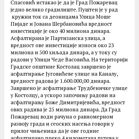
Спасовић истакао је да је Град Пожаревац
једно велико градилиште. Пуштен је у рад
кружни ток са деоницама Улица Моше
Пијаде и Јована Шербановића вредност
инвестиције је око 40 милиона динара.
Асфалтирана је Партизанска улица, а
вредност ове инвестиције износи око 23
милиона и 500 хиљада динара, а у току су
радови у Улици Чеде Васовића. На територији
Градске општине Костолац завршено је
асфалтирање Југовићеве улице на Каналу,
вредност радова је 1.600.000,00 динара.
Завршено је асфалтирање Трудбеничке улице
у Костолцу, а ускоро започињу радови на
асфалтирању Боже Димитријевића, вредност
ових радива је 25 милиона динара. Да Град
Пожаревац води рачуна о равномерном
развоју града и сеоских насења говори у
прилог чињеница да је ове године
асфалтирано преко 4 километара путева у