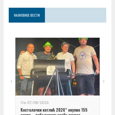
НАЈНОВИЈЕ ВЕСТИ
On 0
On 07/08/2026
Обел
Kостолачки котлић 2026“ окупио 155
Kост
екипа – победничку чорбу скувао