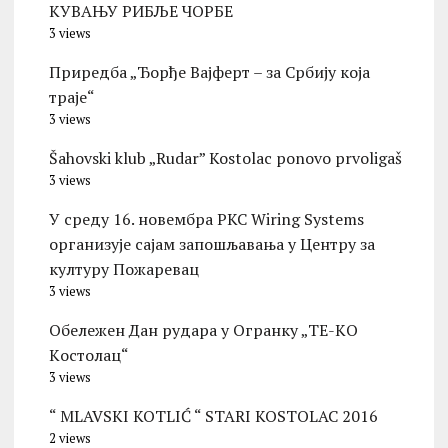
КУВАЊУ РИБЉЕ ЧОРБЕ
3 views
Приредба „Ђорђе Вајферт – за Србију која
траје“
3 views
Šahovski klub „Rudar” Kostolac ponovo prvoligaš
3 views
У среду 16. новембра PKC Wiring Systems
организује сајам запошљавања у Центру за
културу Пожаревац
3 views
Обележен Дан рудара у Огранку „ТЕ-KО
Kостолац“
3 views
“ MLAVSKI KOTLIĆ “ STARI KOSTOLAC 2016
2 views