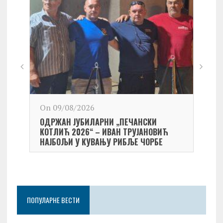
On 09/08/2026
On 0
ОДРЖАН ЈУБИЛАРНИ „ПЕЧАНСКИ
Kост
КОТЛИЋ 2026“ – ИВАН ТРУЈАНОВИЋ
екипа
НАЈБОЉИ У КУВАЊУ РИБЉЕ ЧОРБЕ
Небо
ПОПУЛАРНЕ ВЕСТИ