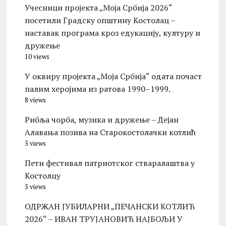
Учесници пројекта „Моја Србија 2026“
посетили Градску општину Костолац –
наставак програма кроз едукацију, културу и
дружење
10 views
У оквиру пројекта „Моја Србија“ одата почаст
палим херојима из ратова 1990–1999.
8 views
Рибља чорба, музика и дружење – Дејан
Алавања позива на Старокостолачки котлић
5 views
Пети фестивал патриотског стваралаштва у
Костолцу
5 views
ОДРЖАН ЈУБИЛАРНИ „ПЕЧАНСКИ КОТЛИЋ
2026“ – ИВАН ТРУЈАНОВИЋ НАЈБОЉИ У