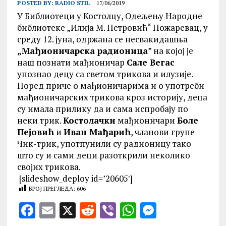
POSTED BY:
RADIO STIL
17/06/2019
У Библиотеци у Костолцу, Одељењу Народне
библиотеке „Илија М. Петровић“ Пожаревац, у
среду 12. јуна, одржана се несвакидашња
„Мађионичарска радионица
” на којој је
наш познати мађионичар
Сале Вегас
упознао децу са светом трикова и илузије.
Поред приче о мађионичарима и о употреби
мађионичарских трикова кроз историју, деца
су имала прилику да и сама испробају по
неки трик.
Костолачки
мађионичари
Боле
Пејовић
и
Иван Мађарић
, чланови групе
Чик-трик, употпунили су радионицу тако
што су и сами деци разоткрили неколико
својих трикова.
[slideshow_deploy id=’20605′]
БРОЈ ПРЕГЛЕДА:
606
F
E
X
R
V
W
M