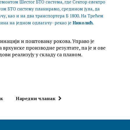
ремонтом Шестог БТО система, где Сектор електро
ом БТО систему планирамо, средином јула, да
чу, као и на два транспортера Б 1800. На Трећем
ина на једном одлагачу- рекао је
Николић
.
рдинацији и поштовању рокова. Управо је
врхунске производне резултате, па је и ове
ови реализују у складу са планом.
ак
Наредни чланак