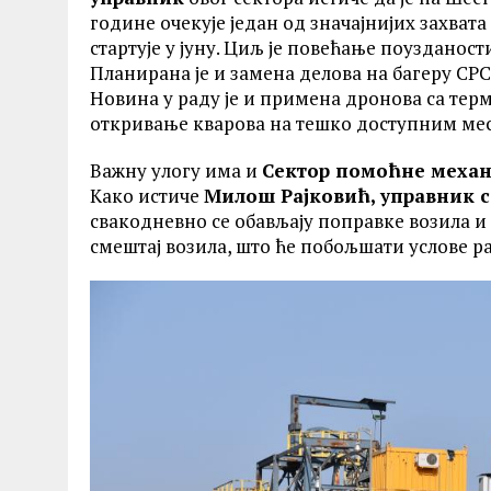
године очекује један од значајнијих захвата
стартује у јуну. Циљ је повећање поузданост
Планирана је и замена делова на багеру СРС
Новина у раду је и примена дронова са тер
откривање кварова на тешко доступним ме
Важну улогу има и
Сектор помоћне механ
Како истиче
Милош Рајковић, управник с
свакодневно се обављају поправке возила и 
смештај возила, што ће побољшати услове р