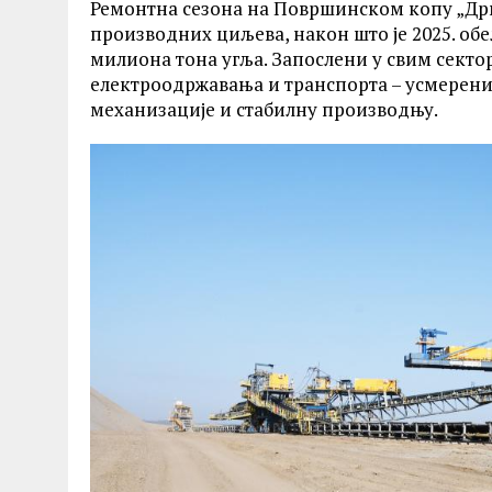
Ремонтна сезона на Површинском копу „Дрм
производних циљева, након што је 2025. об
милиона тона угља. Запослени у свим секто
електроодржавања и транспорта – усмерени
механизације и стабилну производњу.