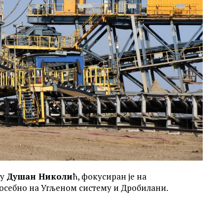
лу
Душан Николи
ћ, фокусиран је на
посебно на Угљеном систему и Дробилани.