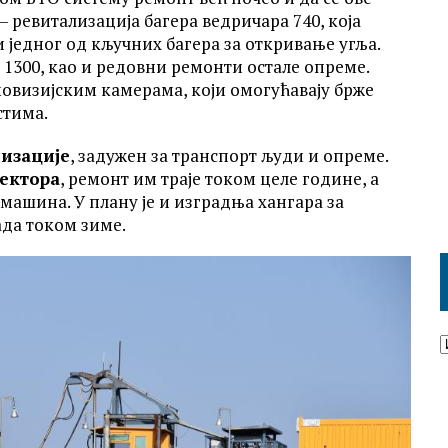
 – ревитализација багера ведричара 740, која
и једног од кључних багера за откривање угља.
 1300, као и редовни ремонти остале опреме.
мовизијским камерама, који омогућавају брже
стима.
изације
, задужен за транспорт људи и опреме.
ектора
, ремонт им траје током целе године, а
машина. У плану је и изградња хангара за
ада током зиме.