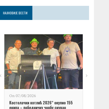
НАЈНОВИЈЕ ВЕСТИ
On 06/08/2
On 07/08/2026
Обележен Да
Kостолачки котлић 2026“ окупио 155
Kостолац“
екипа – победничку чорбу скувао