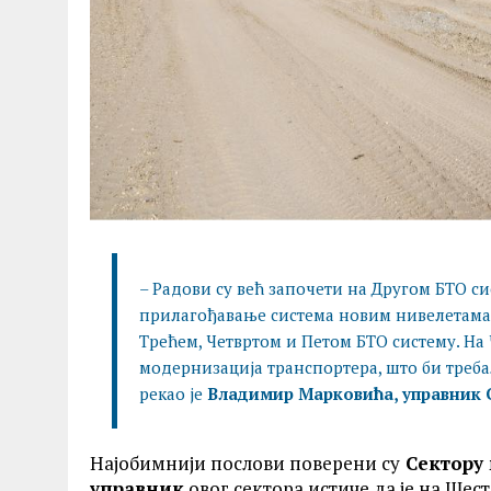
– Радови су већ започети на Другом БТО с
прилагођавање система новим нивелетама, 
Трећем, Четвртом и Петом БТО систему. На
модернизација транспортера, што би треб
рекао је
Владимир Марковића, управник 
Најобимнији послови поверени су
Сектору
управник
овог сектора истиче да је на Шес