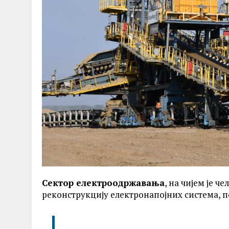
Сектор електроодржавања
, на чијем је че
реконструкцију електронапојних система, 