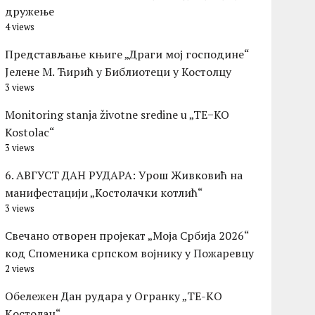
дружење
4 views
Представљање књиге „Драги мој господине“
Јелене М. Ћирић у Библиотеци у Костолцу
3 views
Monitoring stanja životne sredine u „TE−KO
Kostolac“
3 views
6. АВГУСТ ДАН РУДАРА: Урош Живковић на
манифестацији „Костолачки котлић“
3 views
Свечано отворен пројекат „Моја Србија 2026“
код Споменика српском војнику у Пожаревцу
2 views
Обележен Дан рудара у Огранку „ТЕ-KО
Kостолац“