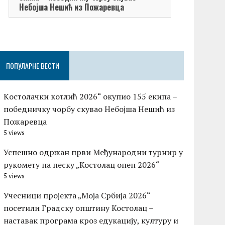
Небојша Нешић из Пожаревца
ПОПУЛАРНЕ ВЕСТИ
Kостолачки котлић 2026“ окупио 155 екипа –
победничку чорбу скувао Небојша Нешић из
Пожаревца
5 views
Успешно одржан први Међународни турнир у
рукомету на песку „Костолац опен 2026“
5 views
Учесници пројекта „Моја Србија 2026“
посетили Градску општину Костолац –
наставак програма кроз едукацију, културу и