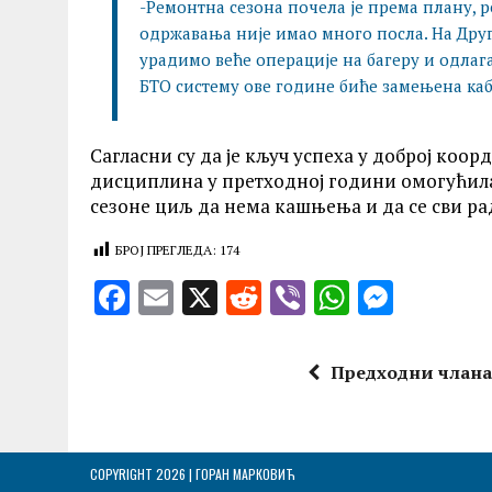
-Ремонтна сезона почела је према плану, 
одржавања није имао много посла. На Друг
урадимо веће операције на багеру и одлага
БТО систему ове године биће замењена каб
Сагласни су да је кључ успеха у доброј коо
дисциплина у претходној години омогућила 
сезоне циљ да нема кашњења и да се сви рад
БРОЈ ПРЕГЛЕДА:
174
F
E
X
R
V
W
M
a
m
e
ib
h
es
ce
ai
d
er
at
se
Предходни члан
b
l
di
s
n
o
t
A
g
o
p
er
COPYRIGHT 2026 | ГОРАН МАРКОВИЋ