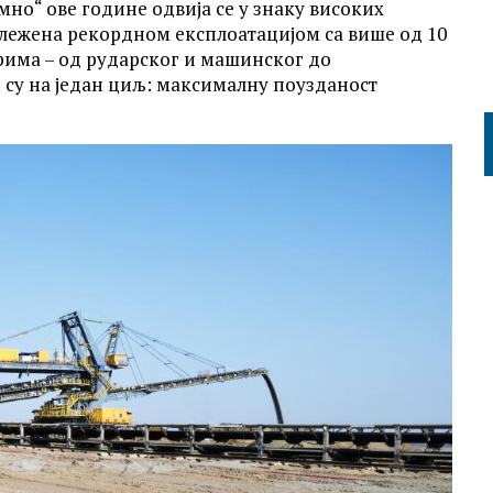
но“ ове године одвија се у знаку високих
ележена рекордном експлоатацијом са више од 10
рима – од рударског и машинског до
 су на један циљ: максималну поузданост