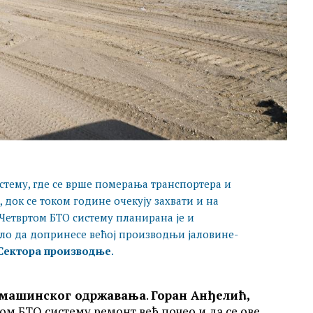
истему, где се врше померања транспортера и
док се током године очекују захвати и на
 Четвртом БТО систему планирана је и
ало да допринесе већој производњи јаловине-
Сектора производње
.
 машинског одржавања
.
Горан Анђелић,
том БТО систему ремонт већ почео и да се ове