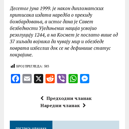
Десетог јуна 1999. је након дипломатских
притисака издата наредба о прекиду
бомбардовања, а истог дана је Савет
безбедности Уједињених нација усвојио
резолуцију 1244, а на Kосмет је послато више од
37 хиљада војника да чувају мир и обезбеде
поврата избеглих док се не дефинише статус
покрајине.
БРОЈ ПРЕГЛЕДА:
583
F
E
X
R
V
W
M
a
m
e
ib
h
es
ce
ai
d
er
at
se
Предходни чланак
b
l
di
s
n
Наредни чланак
o
t
A
g
o
p
er
ПРЕТРАГА ЧЛАНАКА