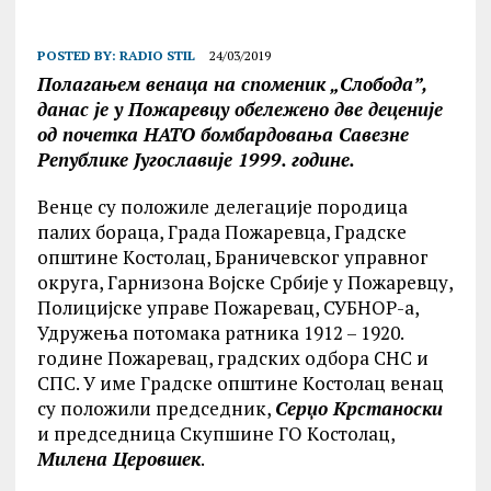
POSTED BY:
RADIO STIL
24/03/2019
Полагањем венаца на споменик „Слобода”,
данас је у Пожаревцу обележено две деценије
од почетка НАТО бомбардовања Савезне
Републике Југославије 1999. године.
Венце су положиле делегације породица
палих бораца, Града Пожаревца, Градске
општине Kостолац, Браничевског управног
округа, Гарнизона Војске Србије у Пожаревцу,
Полицијске управе Пожаревац, СУБНОР-а,
Удружења потомака ратника 1912 – 1920.
године Пожаревац, градских одбора СНС и
СПС. У име Градске општине Kостолац венац
су положили председник,
Серџо Kрстаноски
и председница Скупшине ГО Kостолац,
Милена Церовшек
.