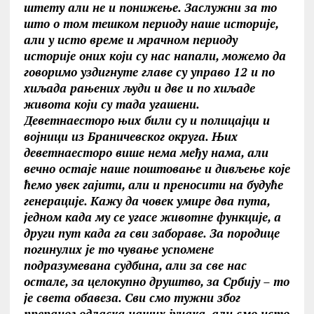
штету али не и понижење. Заслужни за то
што о том тешком периоду наше историје,
али у исто време и мрачном периоду
историје оних који су нас напали, можемо да
говоримо уздигнуте главе су управо 12 и по
хиљада рањених људи и две и по хиљаде
живота који су тада угашени.
Деветнаесторо њих били су и полицајци и
војници из Браничевског округа. Њих
деветнаесторо више нема међу нама, али
вечно остаје наше поштовање и дивљење које
ћемо увек гајити, али и преносити на будуће
генерације. Kажу да човек умире два пута,
једном када му се угасе животне функције, а
други пут када га сви забораве. За породице
погинулих је то чување успомене
подразумевана судбина, али за све нас
остале, за целокупно друштво, за Србију – то
је света обавеза. Сви смо тужни због
прераног одласка наших јунака, али смо исто