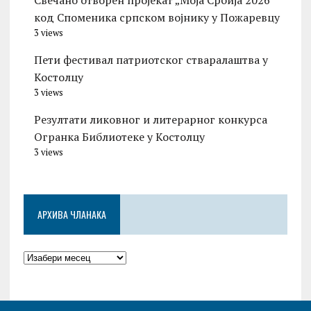
Свечано отворен пројекат „Моја Србија 2026“
код Споменика српском војнику у Пожаревцу
3 views
Пети фестивал патриотског стваралаштва у
Костолцу
3 views
Резултати ликовног и литерарног конкурса
Огранка Библиотеке у Костолцу
3 views
АРХИВА ЧЛАНАКА