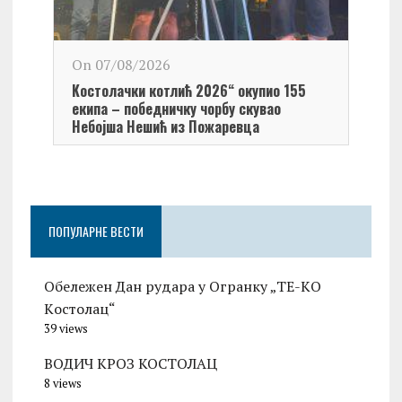
On 0
On 07/08/2026
Обел
Kостолачки котлић 2026“ окупио 155
Kост
екипа – победничку чорбу скувао
Небојша Нешић из Пожаревца
ПОПУЛАРНЕ ВЕСТИ
Обележен Дан рудара у Огранку „ТЕ-KО
Kостолац“
39 views
ВОДИЧ КРОЗ КОСТОЛАЦ
8 views