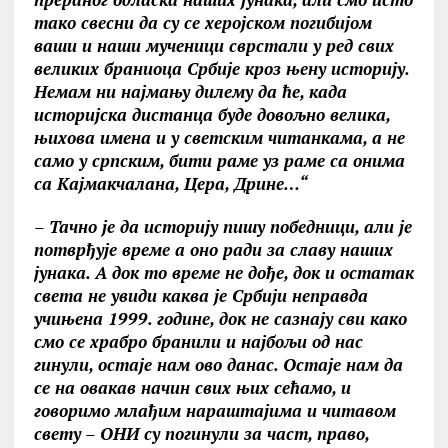
тако свесни да су се херојском погибијом
ваши и наши мученици сврстали у ред свих
великих браниоца Србије кроз њену историју.
Немам ни најмању дилему да ће, када
историјска дистанца буде довољно велика,
њихова имена и у светским читанкама, а не
само у српским, бити раме уз раме са онима
са Kајмакчалана, Цера, Дрине…“
– Тачно је да историју пишу победници, али је
потврђује време а оно ради за славу наших
јунака. А док то време не дође, док и остатак
света не увиди каква је Србији неправда
учињена 1999. године, док не сазнају сви како
смо се храбро бранили и најбољи од нас
гинули, остаје нам ово данас. Остаје нам да
се на овакав начин свих њих сећамо, и
говоримо млађим нараштајима и читавом
свету – ОНИ су погинули за част, право,