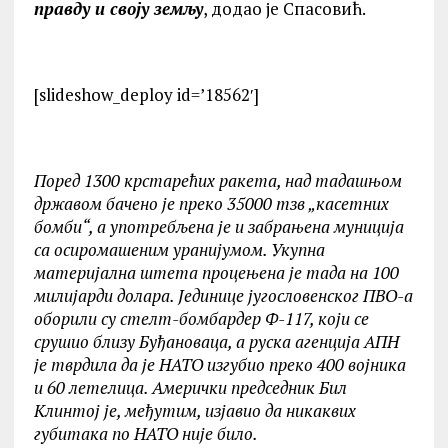
правду и своју земљу
, додао је Спасовић.
[slideshow_deploy id=’18562′]
Поред 1300 крстарећих ракета, над тадашњом
државом бачено је преко 35000 тзв „касетних
бомби“, а употребљена је и забрањена муниција
са осиромашеним уранијумом. Укупна
материјална штета процењена је тада на 100
милијарди долара. Јединице југословенског ПВО-а
оборили су стелт-бомбардер Ф-117, који се
срушио близу Буђановаца, а руска агенција АПН
је тврдила да је НАТО изгубио преко 400 војника
и 60 летелица. Амерички председник Бил
Kлинтој је, међутим, изјавио да никаквих
губитака по НАТО није било.