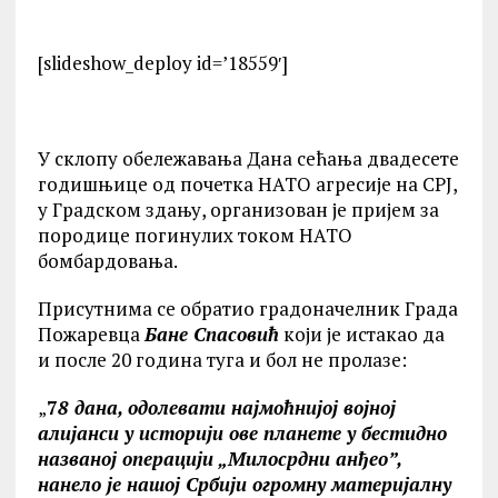
[slideshow_deploy id=’18559′]
У склопу обележавања Дана сећања двадесете
годишњице од почетка НАТО агресије на СРЈ,
у Градском здању, организован је пријем за
породице погинулих током НАТО
бомбардовања.
Присутнима се обратио градоначелник Града
Пожаревца
Бане Спасовић
који је истакао да
и после 20 година туга и бол не пролазе:
„
7
8 дана, одолевати најмоћнијој војној
алијанси у историји ове планете у бестидно
названој операцији „Милосрдни анђео”,
нанело је нашој Србији огромну материјалну