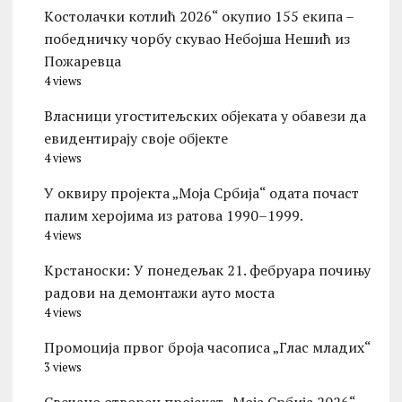
Kостолачки котлић 2026“ окупио 155 екипа –
победничку чорбу скувао Небојша Нешић из
Пожаревца
4 views
Власници угоститељских објеката у обавези да
евидентирају своје објекте
4 views
У оквиру пројекта „Моја Србија“ одата почаст
палим херојима из ратова 1990–1999.
4 views
Kрстаноски: У понедељак 21. фебруара почињу
радови на демонтажи ауто моста
4 views
Промоција првог броја часописа „Глас младих“
3 views