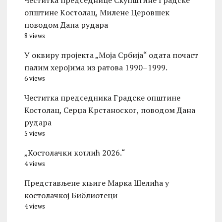
Честитка председнице Скупштине Градске
општине Kостолац, Милене Церовшек
поводом Дана рудара
8 views
У оквиру пројекта „Моја Србија“ одата почаст
палим херојима из ратова 1990–1999.
6 views
Честитка председника Градске општине
Костолац, Серџа Крстаноског, поводом Дана
рудара
5 views
„Костолачки котлић 2026.“
4 views
Представљене књиге Марка Шелића у
костолачкој Библиотеци
4 views