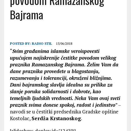
povodom Ramazanskog
Bajrama
POSTED BY:
RADIO STIL
15/06/2018
“
Svim građanima islamske veroispovesti
upućujem najiskrenije čestitke povodom velikog
praznika Ramazanskog Bajrama. Želim Vam da
dane praznika provedete u blagostanju,
razumevanju i toleranciji, okruženi bližnjima.
Dani bajramskog slavlja idealna su prilika za
slanje poruka solidarnosti i dobrote, kao
temeljnih ljudskih vrednosti. Neka Vam ovaj sveti
praznik svima donese spokoj, radost i jedinstvo
” –
navodi se u čestitki predsednika Gradske opštine
Kostolac,
Serdža Krstanoskog
.
[slideshow_deploy id=’12430′]