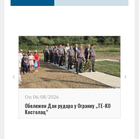
On 06/08/2026
Обележен Дан рудара у Огранку „ТЕ-KО
Kостолац“
On 0
Чест
Град
Церо