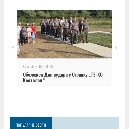
On 06/08/2026
Обележен Дан рудара у Огранку „ТЕ-KО
Kостолац“
On 0
Чест
Град
Церо
ПОПУЛАРНЕ ВЕСТИ