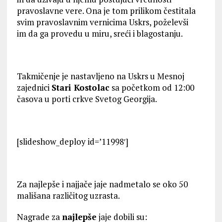
pravoslavne vere. Ona je tom prilikom čestitala
svim pravoslavnim vernicima Uskrs, poželevši
im da ga provedu u miru, sreći i blagostanju.
Takmičenje je nastavljeno na Uskrs u Mesnoj
zajednici
Stari Kostolac
sa početkom od 12:00
časova u porti crkve Svetog Georgija.
[slideshow_deploy id=’11998′]
Za najlepše i najjače jaje nadmetalo se oko 50
mališana različitog uzrasta.
Nagrade za
najlepše
jaje dobili su: