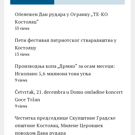
Обележен Дан рудара у Огранку „ТЕ-KО
Kостолац“
53 views
Пети фестивал патриотског стваралаштва у
Костолцу
13 views
Производња копа „Дрмно“ за осам месеци:
Ископано 5,6 милиона тона угља
9 views
Četvrtak, 21. decembra u Domu omladine koncert
Goce Tržan
9 views
Честитка председнице Скупштине Градске
општине Kостолац, Милене Церовшек
поводом Дана рудара