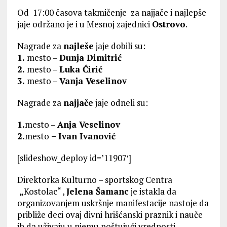
Od 17:00 časova takmičenje za najjače i najlepše
jaje održano je i u Mesnoj zajednici
Ostrovo
.
Nagrade za
najleše
jaje dobili su:
1.
mesto –
Dunja Dimitrić
2.
mesto –
Luka Ćirić
3.
mesto –
Vanja Veselinov
Nagrade za
najjače
jaje odneli su:
1.
mesto –
Anja Veselinov
2.
mesto
– Ivan Ivanović
[slideshow_deploy id=’11907′]
Direktorka Kulturno – sportskog Centra
„
Kostolac“ ,
Jelena Šamanc
je istakla da
organizovanjem uskršnje manifestacije nastoje da
približe deci ovaj divni hrišćanski praznik i nauče
ih da uživaju u njemu poštujući vrednosti