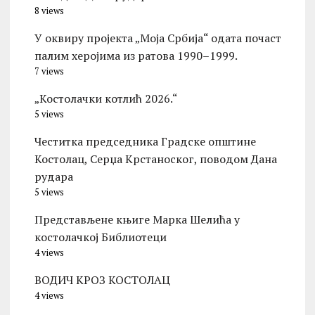
8 views
У оквиру пројекта „Моја Србија“ одата почаст
палим херојима из ратова 1990–1999.
7 views
„Костолачки котлић 2026.“
5 views
Честитка председника Градске општине
Костолац, Серџа Крстаноског, поводом Дана
рудара
5 views
Представљене књиге Марка Шелића у
костолачкој Библиотеци
4 views
ВОДИЧ КРОЗ КОСТОЛАЦ
4 views