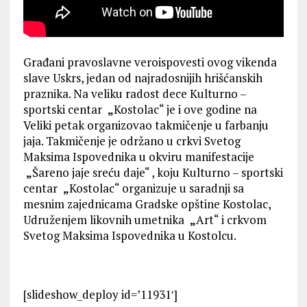
Građani pravoslavne veroispovesti ovog vikenda
slave Uskrs, jedan od najradosnijih hrišćanskih
praznika. Na veliku radost dece Kulturno –
sportski centar
„
Kostolac“ je i ove godine na
Veliki petak organizovao takmičenje u farbanju
jaja. Takmičenje je održano u crkvi Svetog
Maksima Ispovednika u okviru manifestacije
„
Šareno jaje sreću daje“ , koju Kulturno – sportski
centar
„
Kostolac“ organizuje u saradnji sa
mesnim zajednicama Gradske opštine Kostolac,
Udruženjem likovnih umetnika
„
Art“ i crkvom
Svetog Maksima Ispovednika u Kostolcu.
[slideshow_deploy id=’11931′]