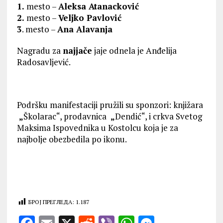
1.
mesto –
Aleksa Atanacković
2.
mesto –
Veljko Pavlović
3
. mesto –
Ana Alavanja
Nagradu za
najjače
jaje odnela je Anđelija
Radosavljević.
Podršku manifestaciji pružili su sponzori: knjižara
„
Školarac“, prodavnica
„
Dendić“, i crkva Svetog
Maksima Ispovednika u Kostolcu koja je za
najbolje obezbedila po ikonu.
БРОЈ ПРЕГЛЕДА:
1.187