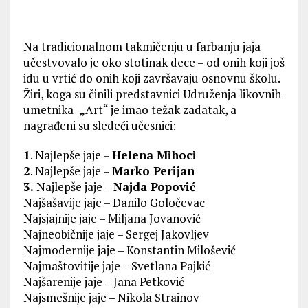
Na tradicionalnom takmičenju u farbanju jaja
učestvovalo je oko stotinak dece – od onih koji još
idu u vrtić do onih koji završavaju osnovnu školu.
Žiri, koga su činili predstavnici Udruženja likovnih
umetnika
„
Art“ je imao težak zadatak, a
nagrađeni su sledeći učesnici:
1
. Najlepše jaje –
Helena Mihoci
2
. Najlepše jaje –
Marko Perijan
3.
Najlepše jaje –
Najda Popović
Najšašavije jaje – Danilo Goločevac
Najsjajnije jaje – Miljana Jovanović
Najneobičnije jaje – Sergej Jakovljev
Najmodernije jaje – Konstantin Milošević
Najmaštovitije jaje – Svetlana Pajkić
Najšarenije jaje – Jana Petković
Najsmešnije jaje – Nikola Strainov