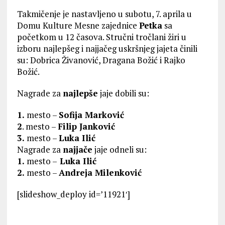
Takmičenje je nastavljeno u subotu, 7. aprila u
Domu Kulture Mesne zajednice
Petka
sa
početkom u 12 časova. Stručni tročlani žiri u
izboru najlepšeg i najjačeg uskršnjeg jajeta činili
su: Dobrica Živanović, Dragana Božić i Rajko
Božić.
Nagrade za
najlepše
jaje dobili su:
1.
mesto –
Sofija Marković
2
. mesto –
Filip Janković
3.
mesto –
Luka Ilić
Nagrade za
najjače
jaje odneli su:
1.
mesto –
Luka Ilić
2.
mesto –
Andreja Milenković
[slideshow_deploy id=’11921′]